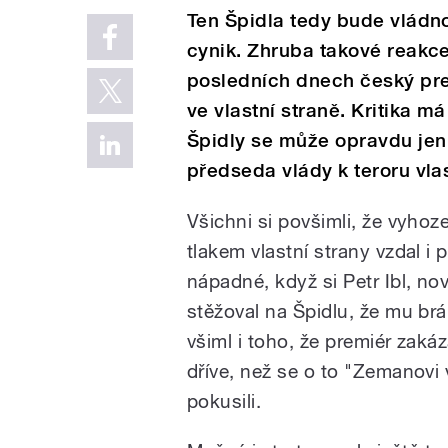
Ten Špidla tedy bude vládnou
cynik. Zhruba takové reakce
posledních dnech český prem
ve vlastní straně. Kritika 
Špidly se může opravdu jen 
předseda vlády k teroru vla
Všichni si povšimli, že vyhoz
tlakem vlastní strany vzdal i
nápadné, když si Petr Ibl, n
stěžoval na Špidlu, že mu brán
všiml i toho, že premiér zakáz
dříve, než se o to "Zemanovi
pokusili.