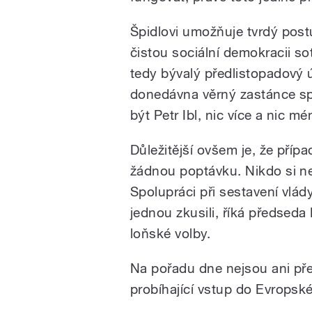
Špidlovi umožňuje tvrdý post
čistou sociální demokracii s
tedy bývalý předlistopadový 
donedávna věrný zastánce sp
být Petr Ibl, nic více a nic 
Důležitější ovšem je, že příp
žádnou poptávku. Nikdo si ne
Spolupráci při sestavení vlá
jednou zkusili, říká předseda
loňské volby.
Na pořadu dne nejsou ani pře
probíhající vstup do Evropské