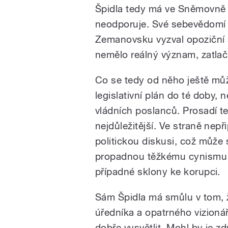
Špidla tedy má ve Sněmovně 
neodporuje. Své sebevědomí d
Zemanovsku vyzval opoziční s
nemělo reálný význam, zatlači
Co se tedy od něho ještě můž
legislativní plán do té doby, 
vládních poslanců. Prosadí t
nejdůležitější. Ve straně nep
politickou diskusi, což může s
propadnou těžkému cynismu 
případné sklony ke korupci.
Sám Špidla má smůlu v tom, 
úředníka a opatrného vizion
dobře vysvětlit. Mohl by je zd