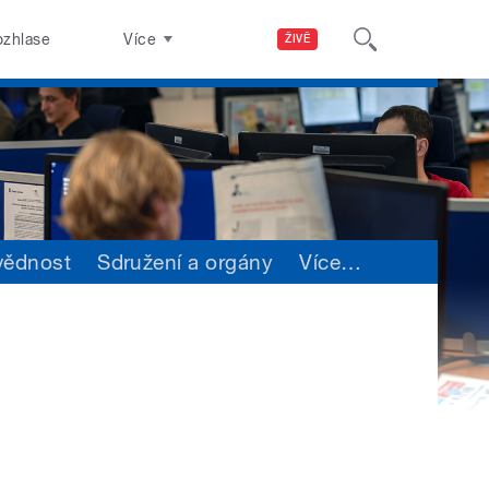
ozhlase
Více
ŽIVĚ
vědnost
Sdružení a orgány
Více
…