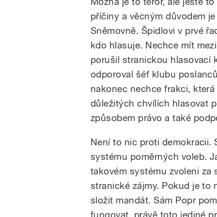
Možná je to teror, ale ještě 
příčiny a věcným důvodem je 
Sněmovně. Špidlovi v prvé řadě
kdo hlasuje. Nechce mít mezi
porušil stranickou hlasovací 
odporoval šéf klubu poslanců
nakonec nechce frakci, kter
důležitých chvílích hlasovat 
způsobem právo a také podpo
Není to nic proti demokracii
systému poměrných voleb. Jak
takovém systému zvoleni za s
stranické zájmy. Pokud je to
složit mandát. Sám Popr pomě
fungovat, právě toto jediné pr