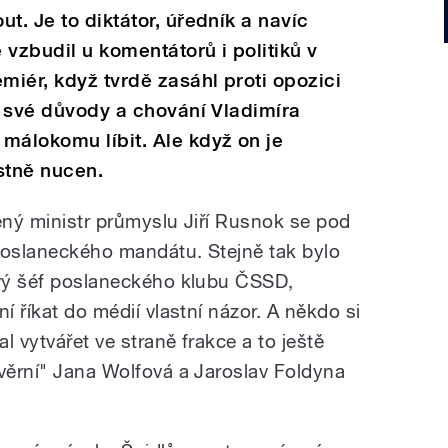
t. Je to diktátor, úředník a navíc
 vzbudil u komentátorů i politiků v
iér, když tvrdě zasáhl proti opozici
má své důvody a chování Vladimíra
málokomu líbit. Ale když on je
stně nucen.
ený ministr průmyslu Jiří Rusnok se pod
 poslaneckého mandátu. Stejně tak bylo
ový šéf poslaneckého klubu ČSSD,
í říkat do médií vlastní názor. A někdo si
al vytvářet ve straně frakce a to ještě
 věrní" Jana Wolfová a Jaroslav Foldyna