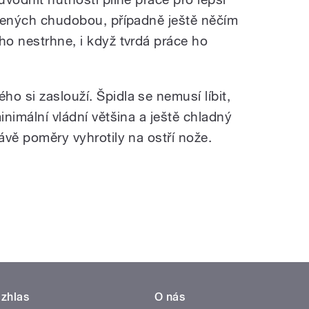
rožených chudobou, případně ještě něčím
ho nestrhne, i když tvrdá práce ho
o si zaslouží. Špidla se nemusí líbit,
inimální vládní většina a ještě chladný
rávě poměry vyhrotily na ostří nože.
zhlas
O nás