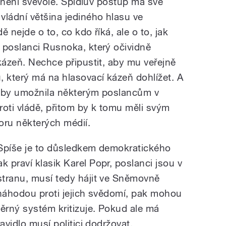
to není svévole. Špidlův postup má své
vládní většina jediného hlasu ve
 nejde o to, co kdo říká, ale o to, jak
 poslanci Rusnoka, který očividně
kázeň. Nechce připustit, aby mu veřejně
, který má na hlasovací kázeň dohlížet. A
á by umožnila některým poslancům v
proti vládě, přitom by k tomu měli svým
ru některých médií.
. Spíše je to důsledkem demokratického
 praví klasik Karel Popr, poslanci jsou v
tranu, musí tedy hájit ve Sněmovně
 náhodou proti jejich svědomí, pak mohou
rný systém kritizuje. Pokud ale má
avidlo musí politici dodržovat.