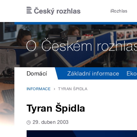
Přejít k hlavnímu obsahu
iRozhlas
Domácí
Základní informace
Eko
INFORMACE
TYRAN ŠPIDLA
Tyran Špidla
29. duben 2003