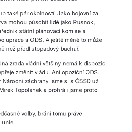
up také pár okolností. Jako bojovní za
otva mohou působit lidé jako Rusnok,
úředník státní plánovací komise a
olupráce s ODS. A ještě méně to může
méně než předlistopadový bachař.
adná zrada vládní většiny nemá k dispozici
přeje změnit vládu. Ani opoziční ODS.
dy Národní záchrany jsme si s ČSSD už
 Mirek Topolánek a prohráli jsme proto
dčasné volby, brání tomu právě
 unie.