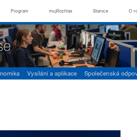
Program
mujRozhlas
Stanice
O r
nomika
Vysílání a aplikace
Společenská odpo