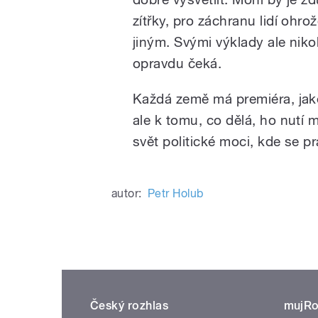
zítřky, pro záchranu lidí oh
jiným. Svými výklady ale niko
opravdu čeká.
Každá země má premiéra, jakéh
ale k tomu, co dělá, ho nutí m
svět politické moci, kde se p
autor:
Petr Holub
Český rozhlas
mujRo