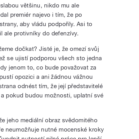
slabou většinu, nikdo mu ale
al premiér najevo i tím, že po
trany, aby vládu podpořily. Asi to
l ale protivníky do defenzívy.
eme dočkat? Jisté je, že omezí svůj
než se ujistí podporou všech sto jedna
edy jenom to, co bude považovat za
řipustí opozici a ani žádnou vážnou
trana odnést tím, že její představitelé
a pokud budou možnosti, uplatní své
že jeho mediální obraz svědomitého
áře neumožňuje nutné mocenské kroky
ůvodnit nutností pilné práce pro lepší