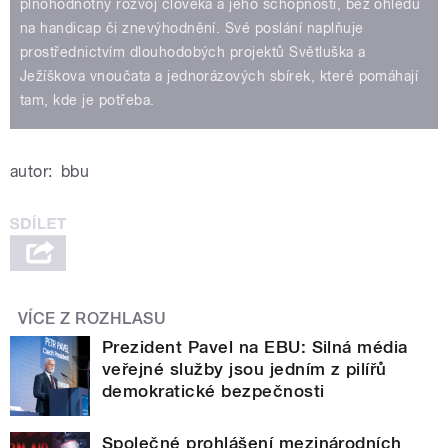
plnohodnotný rozvoj člověka a jeho schopností, bez ohledu
na handicap či znevýhodnění. Své poslání naplňuje
prostřednictvím dlouhodobých projektů Světluška a
Ježíškova vnoučata a jednorázových sbírek, které pomáhají
tam, kde je potřeba.
autor:
bbu
VÍCE Z ROZHLASU
Prezident Pavel na EBU: Silná média
veřejné služby jsou jedním z pilířů
demokratické bezpečnosti
Společné prohlášení mezinárodních