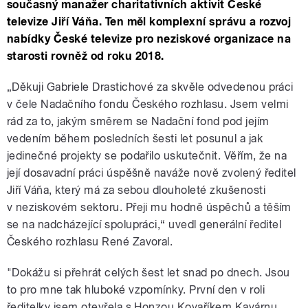
současný manažer charitativních aktivit České
televize Jiří Váňa. Ten měl komplexní správu a rozvoj
nabídky České televize pro neziskové organizace na
starosti rovněž od roku 2018.
„Děkuji Gabriele Drastichové za skvěle odvedenou práci
v čele Nadačního fondu Českého rozhlasu. Jsem velmi
rád za to, jakým směrem se Nadační fond pod jejím
vedením během posledních šesti let posunul a jak
jedinečné projekty se podařilo uskutečnit. Věřím, že na
její dosavadní práci úspěšně naváže nově zvolený ředitel
Jiří Váňa, který má za sebou dlouholeté zkušenosti
v neziskovém sektoru. Přeji mu hodně úspěchů a těším
se na nadcházející spolupráci,“ uvedl generální ředitel
Českého rozhlasu René Zavoral.
"Dokážu si přehrát celých šest let snad po dnech. Jsou
to pro mne tak hluboké vzpomínky. První den v roli
ředitelky jsem otevřela s Honzou Kovaříkem Kavárnu