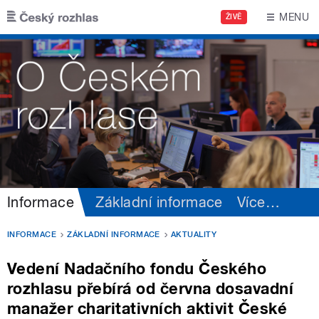
Přejít k hlavnímu obsahu
MENU
ŽIVĚ
Informace
Základní informace
Více
…
INFORMACE
ZÁKLADNÍ INFORMACE
AKTUALITY
Vedení Nadačního fondu Českého
rozhlasu přebírá od června dosavadní
manažer charitativních aktivit České