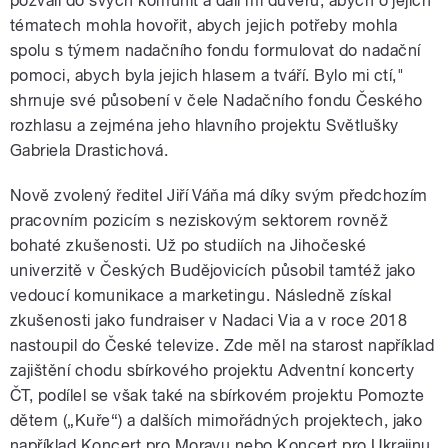
pozvali do svých komunit a dali mi důvěru, abych o jejich
tématech mohla hovořit, abych jejich potřeby mohla
spolu s týmem nadačního fondu formulovat do nadační
pomoci, abych byla jejich hlasem a tváří. Bylo mi ctí,"
shrnuje své působení v čele Nadačního fondu Českého
rozhlasu a zejména jeho hlavního projektu Světlušky
Gabriela Drastichová.
Nově zvolený ředitel Jiří Váňa má díky svým předchozím
pracovním pozicím s neziskovým sektorem rovněž
bohaté zkušenosti. Už po studiích na Jihočeské
univerzitě v Českých Budějovicích působil tamtéž jako
vedoucí komunikace a marketingu. Následně získal
zkušenosti jako fundraiser v Nadaci Via a v roce 2018
nastoupil do České televize. Zde měl na starost například
zajištění chodu sbírkového projektu Adventní koncerty
ČT, podílel se však také na sbírkovém projektu Pomozte
dětem („Kuře“) a dalších mimořádných projektech, jako
například Koncert pro Moravu nebo Koncert pro Ukrajinu.