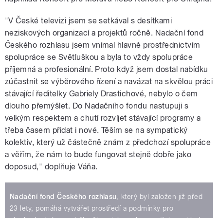
"V České televizi jsem se setkával s desítkami
neziskových organizací a projektů ročně. Nadační fond
Českého rozhlasu jsem vnímal hlavně prostřednictvím
spolupráce se Světluškou a byla to vždy spolupráce
příjemná a profesionální. Proto když jsem dostal nabídku
zúčastnit se výběrového řízení a navázat na skvělou práci
stávající ředitelky Gabriely Drastichové, nebylo o čem
dlouho přemýšlet. Do Nadačního fondu nastupuji s
velkým respektem a chutí rozvíjet stávající programy a
třeba časem přidat i nové. Těším se na sympatický
kolektiv, který už částečně znám z předchozí spolupráce
a věřím, že nám to bude fungovat stejně dobře jako
doposud," doplňuje Váňa.
Nadační fond Českého rozhlasu
, který byl založen již před
23 lety, pomáhá vytvářet prostředí a podmínky pro