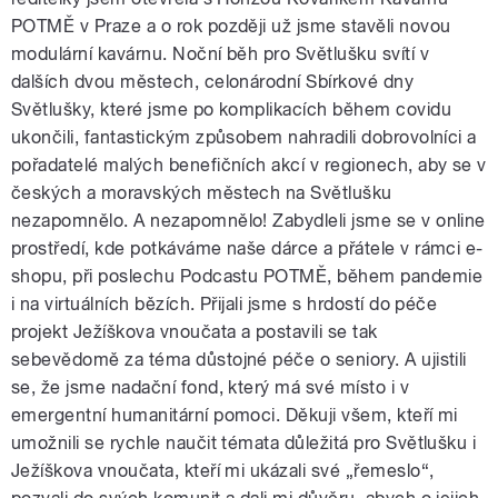
POTMĚ v Praze a o rok později už jsme stavěli novou
modulární kavárnu. Noční běh pro Světlušku svítí v
dalších dvou městech, celonárodní Sbírkové dny
Světlušky, které jsme po komplikacích během covidu
ukončili, fantastickým způsobem nahradili dobrovolníci a
pořadatelé malých benefičních akcí v regionech, aby se v
českých a moravských městech na Světlušku
nezapomnělo. A nezapomnělo! Zabydleli jsme se v online
prostředí, kde potkáváme naše dárce a přátele v rámci e-
shopu, při poslechu Podcastu POTMĚ, během pandemie
i na virtuálních bězích. Přijali jsme s hrdostí do péče
projekt Ježíškova vnoučata a postavili se tak
sebevědomě za téma důstojné péče o seniory. A ujistili
se, že jsme nadační fond, který má své místo i v
emergentní humanitární pomoci. Děkuji všem, kteří mi
umožnili se rychle naučit témata důležitá pro Světlušku i
Ježíškova vnoučata, kteří mi ukázali své „řemeslo“,