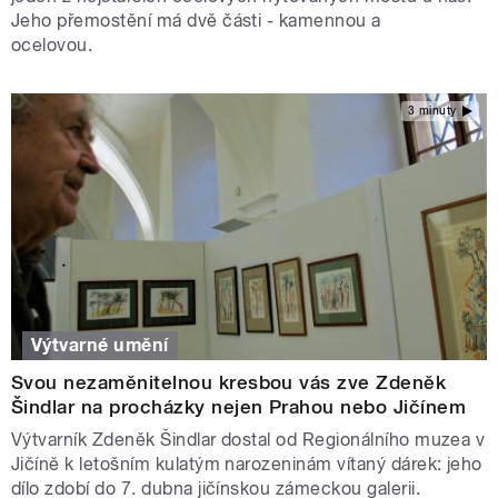
Jeho přemostění má dvě části - kamennou a
ocelovou.
3 minuty
Výtvarné umění
Svou nezaměnitelnou kresbou vás zve Zdeněk
Šindlar na procházky nejen Prahou nebo Jičínem
Výtvarník Zdeněk Šindlar dostal od Regionálního muzea v
Jičíně k letošním kulatým narozeninám vítaný dárek: jeho
dílo zdobí do 7. dubna jičínskou zámeckou galerii.