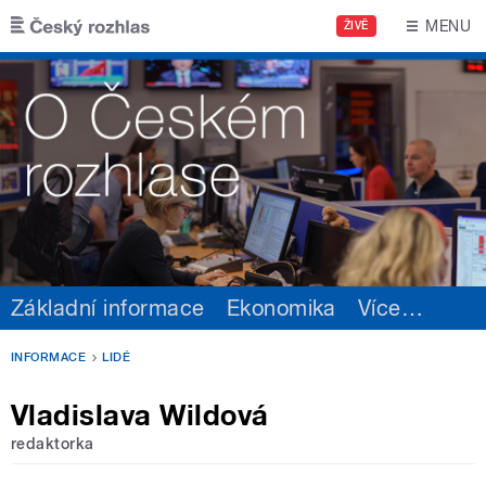
Přejít k hlavnímu obsahu
MENU
ŽIVĚ
Základní informace
Ekonomika
Více
…
INFORMACE
LIDÉ
Vladislava Wildová
redaktorka