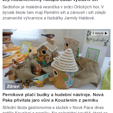
Sedloňov je malebná vesnička v srdci Orlických hor. V
bývalé škole tam mají Pamětní síň a zároveň i síň zdejší
znamenité výtvarnice a řezbářky Jarmily Haldové.
2 minuty
Zdraví
Perníkové ptačí budky a hudební nástroje. Nová
Paka přivítala jaro vůní a Kouzlením z perníku
Střední škola gastronomie a služeb v Nové Pace dnes