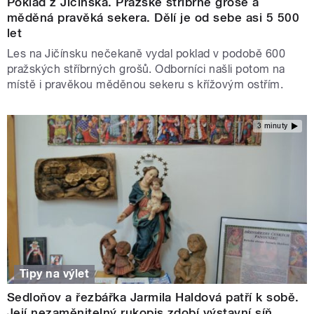
Poklad z Jičínska. Pražské stříbrné groše a
měděná pravěká sekera. Dělí je od sebe asi 5 500
let
Les na Jičínsku nečekaně vydal poklad v podobě 600
pražských stříbrných grošů. Odborníci našli potom na
místě i pravěkou měděnou sekeru s křížovým ostřím.
3 minuty
Tipy na výlet
Sedloňov a řezbářka Jarmila Haldová patří k sobě.
Její nezaměnitelný rukopis zdobí výstavní síň