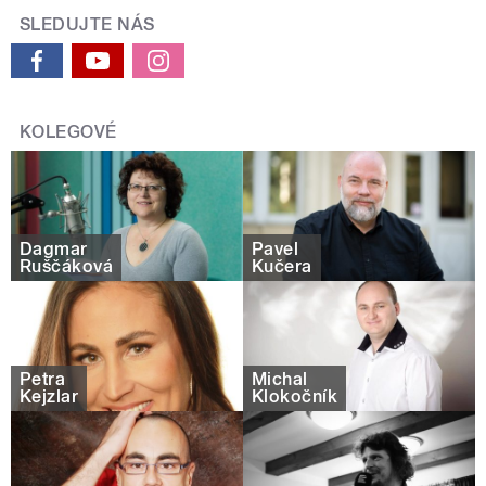
SLEDUJTE NÁS
KOLEGOVÉ
Dagmar
Pavel
Ruščáková
Kučera
Petra
Michal
Kejzlar
Klokočník