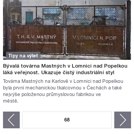
Tipy na výlet
Bývalá továrna Mastných v Lomnici nad Popelkou
láká veřejnost. Ukazuje čistý industriální styl
Továrna Mastných na Karlově v Lomnici nad Popelkou
byla první mechanickou tkalcovnou v Čechách a také
nejvýše položenou průmyslovou fabrikou ve
městě.
STRÁNKY
68
n
zí