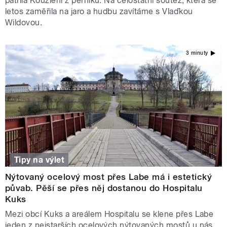
patřila Kouzlení z perníku. Na celostátní soutěž, která se
letos zaměřila na jaro a hudbu zavítáme s Vlaďkou
Wildovou.
3 minuty
Tipy na výlet
Nýtovaný ocelový most přes Labe má i estetický
půvab. Pěší se přes něj dostanou do Hospitalu
Kuks
Mezi obcí Kuks a areálem Hospitalu se klene přes Labe
jeden z nejstarších ocelových nýtovaných mostů u nás.