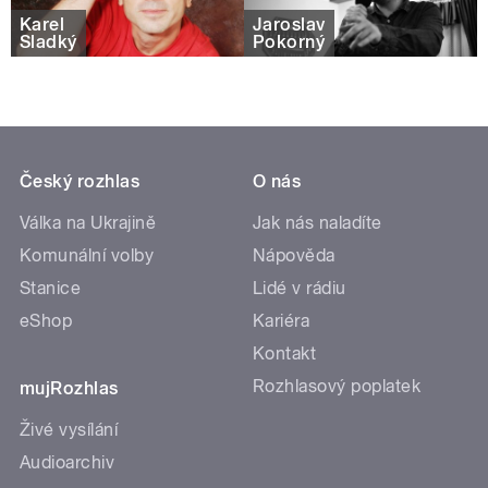
Karel
Jaroslav
Sladký
Pokorný
Český rozhlas
O nás
Válka na Ukrajině
Jak nás naladíte
Komunální volby
Nápověda
Stanice
Lidé v rádiu
eShop
Kariéra
Kontakt
Rozhlasový poplatek
mujRozhlas
Živé vysílání
Audioarchiv