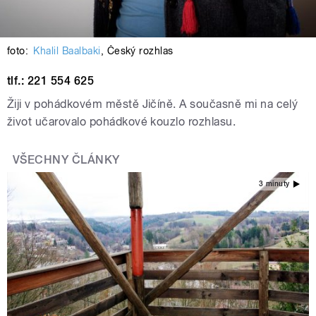
foto:
Khalil Baalbaki
,
Český rozhlas
tlf.: 221 554 625
Žiji v pohádkovém městě Jičíně. A současně mi na celý
život učarovalo pohádkové kouzlo rozhlasu.
VŠECHNY ČLÁNKY
3 minuty