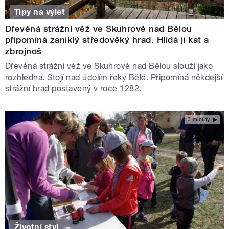
Tipy na výlet
Dřevěná strážní věž ve Skuhrově nad Bělou
připomíná zaniklý středověký hrad. Hlídá ji kat a
zbrojnoš
Dřevěná strážní věž ve Skuhrově nad Bělou slouží jako
rozhledna. Stojí nad údolím řeky Bělé. Připomíná někdejší
strážní hrad postavený v roce 1282.
3 minuty
Životní styl