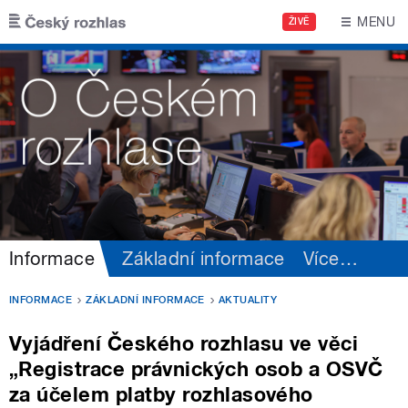
Přejít k hlavnímu obsahu
MENU
ŽIVĚ
Informace
Základní informace
Více
…
INFORMACE
ZÁKLADNÍ INFORMACE
AKTUALITY
Vyjádření Českého rozhlasu ve věci
„Registrace právnických osob a OSVČ
za účelem platby rozhlasového