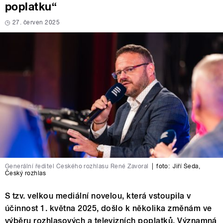
poplatku“
27. červen 2025
Generální ředitel Českého rozhlasu René Zavoral
|
foto:
Jiří Šeda
,
Český rozhlas
S tzv. velkou mediální novelou, která vstoupila v
účinnost 1. května 2025, došlo k několika změnám ve
výběru rozhlasových a televizních poplatků. Významná