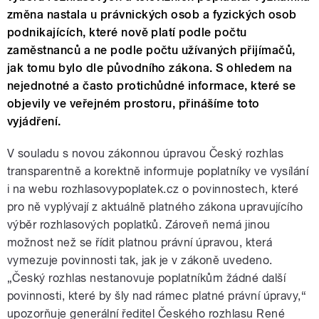
změna nastala u právnických osob a fyzických osob
podnikajících, které nově platí podle počtu
zaměstnanců a ne podle počtu užívaných přijímačů,
jak tomu bylo dle původního zákona. S ohledem na
nejednotné a často protichůdné informace, které se
objevily ve veřejném prostoru, přinášíme toto
vyjádření.
V souladu s novou zákonnou úpravou Český rozhlas
transparentně a korektně informuje poplatníky ve vysílání
i na webu rozhlasovypoplatek.cz o povinnostech, které
pro ně vyplývají z aktuálně platného zákona upravujícího
výběr rozhlasových poplatků. Zároveň nemá jinou
možnost než se řídit platnou právní úpravou, která
vymezuje povinnosti tak, jak je v zákoně uvedeno.
„Český rozhlas nestanovuje poplatníkům žádné další
povinnosti, které by šly nad rámec platné právní úpravy,“
upozorňuje generální ředitel Českého rozhlasu René