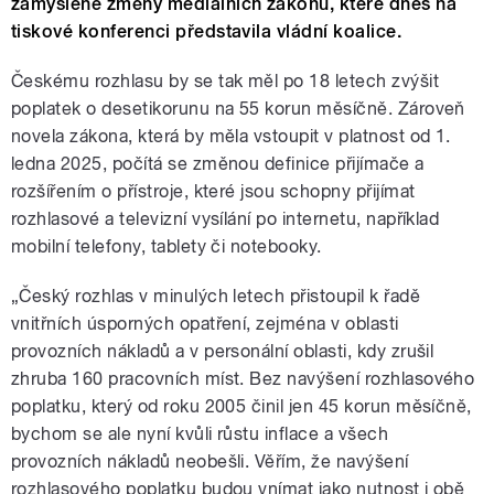
zamýšlené změny mediálních zákonů, které dnes na
tiskové konferenci představila vládní koalice.
Českému rozhlasu by se tak měl po 18 letech zvýšit
poplatek o desetikorunu na 55 korun měsíčně. Zároveň
novela zákona, která by měla vstoupit v platnost od 1.
ledna 2025, počítá se změnou definice přijímače a
rozšířením o přístroje, které jsou schopny přijímat
rozhlasové a televizní vysílání po internetu, například
mobilní telefony, tablety či notebooky.
„Český rozhlas v minulých letech přistoupil k řadě
vnitřních úsporných opatření, zejména v oblasti
provozních nákladů a v personální oblasti, kdy zrušil
zhruba 160 pracovních míst. Bez navýšení rozhlasového
poplatku, který od roku 2005 činil jen 45 korun měsíčně,
bychom se ale nyní kvůli růstu inflace a všech
provozních nákladů neobešli. Věřím, že navýšení
rozhlasového poplatku budou vnímat jako nutnost i obě