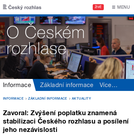
Přejít k hlavnímu obsahu
MENU
ŽIVĚ
Informace
Základní informace
Více
…
INFORMACE
ZÁKLADNÍ INFORMACE
AKTUALITY
Zavoral: Zvýšení poplatku znamená
stabilizaci Českého rozhlasu a posílení
jeho nezávislosti