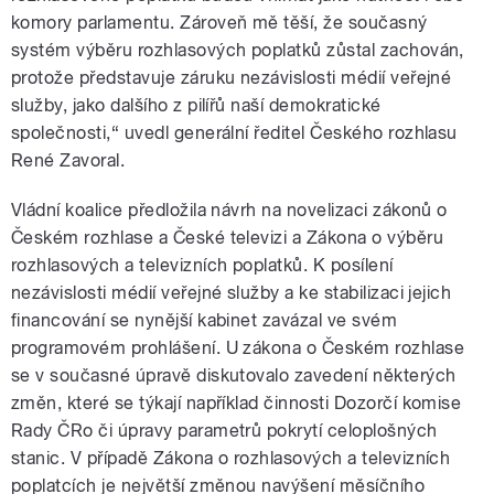
komory parlamentu. Zároveň mě těší, že současný
systém výběru rozhlasových poplatků zůstal zachován,
protože představuje záruku nezávislosti médií veřejné
služby, jako dalšího z pilířů naší demokratické
společnosti,“ uvedl generální ředitel Českého rozhlasu
René Zavoral.
Vládní koalice předložila návrh na novelizaci zákonů o
Českém rozhlase a České televizi a Zákona o výběru
rozhlasových a televizních poplatků. K posílení
nezávislosti médií veřejné služby a ke stabilizaci jejich
financování se nynější kabinet zavázal ve svém
programovém prohlášení. U zákona o Českém rozhlase
se v současné úpravě diskutovalo zavedení některých
změn, které se týkají například činnosti Dozorčí komise
Rady ČRo či úpravy parametrů pokrytí celoplošných
stanic. V případě Zákona o rozhlasových a televizních
poplatcích je největší změnou navýšení měsíčního