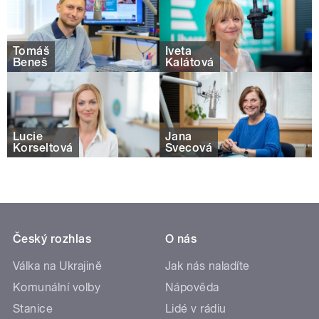
Tomáš
Iveta
Beneš
Kalátová
Lucie
Jana
Korseltová
Švecová
Český rozhlas
O nás
Válka na Ukrajině
Jak nás naladíte
Komunální volby
Nápověda
Stanice
Lidé v rádiu