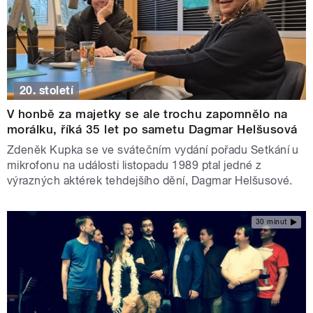
20. století
V honbě za majetky se ale trochu zapomnělo na
morálku, říká 35 let po sametu Dagmar Helšusová
Zdeněk Kupka se ve svátečním vydání pořadu Setkání u
mikrofonu na události listopadu 1989 ptal jedné z
výrazných aktérek tehdejšího dění, Dagmar Helšusové.
30 minut