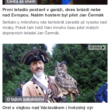
Cesta za snem
První letadlo postavil v garáži, dnes brázdí nebe
nad Evropou. Naším hostem byl pilot Jan Čermák
Setkání u mikrofonu nás tentokrát zavedlo až vysoko nad
mraky. Právě tam totiž tráví mnoho času pilot malých
dopravních letadel Jan Čermák.
29 minut
O tajích sokolnictví
Orel s vlajkou nad Václavákem i hvězdný výr