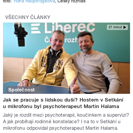
foto:
Hana Hauptvogelová
,
Český rozhlas
VŠECHNY ČLÁNKY
27 minut
Společnost
Jak se pracuje s lidskou duší? Hostem v Setkání
u mikrofonu byl psychoterapeut Martin Halama
Jaký je rozdíl mezi psychoterapií, koučinkem a supervizí?
A jak probíhají rodinné konstelace? I na to v Setkání u
mikrofonu odpovídal psychoterapeut Martin Halama.