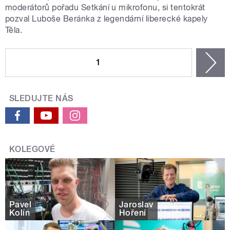
moderátorů pořadu Setkání u mikrofonu, si tentokrát
pozval Luboše Beránka z legendární liberecké kapely
Těla.
STRÁNKY
1
n
SLEDUJTE NÁS
KOLEGOVÉ
Pavel
Jaroslav
Kolín
Hoření