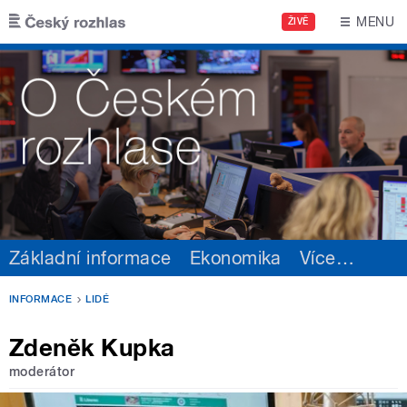
Přejít k hlavnímu obsahu
MENU
ŽIVĚ
Základní informace
Ekonomika
Více
…
INFORMACE
LIDÉ
Zdeněk Kupka
moderátor