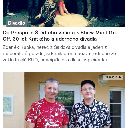
Divadlo
Od Přespříliš Štědrého večera k Show Must Go
Off. 30 let Krátkého a úderného divadla
Zdeněk Kupka, herec z Šaldova divadla a jeden z
moderátorů pořadu, si k mikrofonu pozval jednoho ze
zakladatelů KÚD, principála divadla a inspicientku.
20 minut