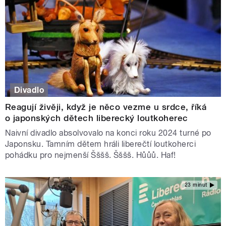
Divadlo
Reagují živěji, když je něco vezme u srdce, říká
o japonských dětech liberecký loutkoherec
Naivní divadlo absolvovalo na konci roku 2024 turné po
Japonsku. Tamním dětem hráli liberečtí loutkoherci
pohádku pro nejmenší Šššš. Šššš. Hůůů. Haf!
23 minut