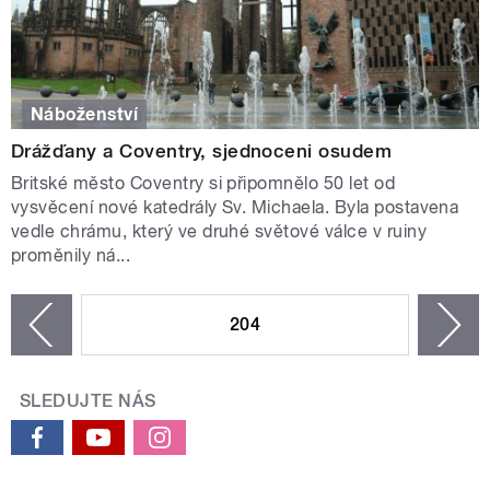
Náboženství
Drážďany a Coventry, sjednoceni osudem
Britské město Coventry si připomnělo 50 let od
vysvěcení nové katedrály Sv. Michaela. Byla postavena
vedle chrámu, který ve druhé světové válce v ruiny
proměnily ná...
STRÁNKY
204
n
zí
SLEDUJTE NÁS