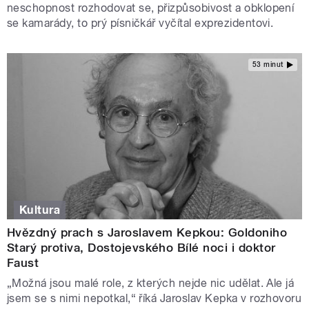
neschopnost rozhodovat se, přizpůsobivost a obklopení
se kamarády, to prý písničkář vyčítal exprezidentovi.
53 minut
Kultura
Hvězdný prach s Jaroslavem Kepkou: Goldoniho
Starý protiva, Dostojevského Bílé noci i doktor
Faust
„Možná jsou malé role, z kterých nejde nic udělat. Ale já
jsem se s nimi nepotkal,“ říká Jaroslav Kepka v rozhovoru