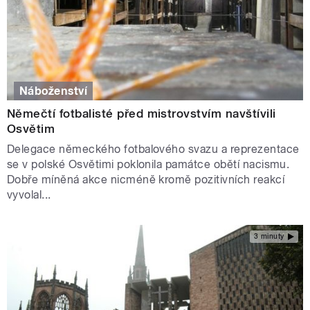
Náboženství
Němečtí fotbalisté před mistrovstvím navštívili
Osvětim
Delegace německého fotbalového svazu a reprezentace
se v polské Osvětimi poklonila památce obětí nacismu.
Dobře míněná akce nicméně kromě pozitivních reakcí
vyvolal...
3 minuty