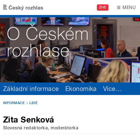
Přejít k hlavnímu obsahu
MENU
ŽIVĚ
Základní informace
Ekonomika
Více
…
INFORMACE
LIDÉ
Zita Senková
Slovesná redaktorka, moderátorka