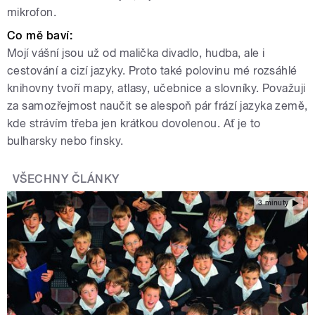
mikrofon.
Co mě baví
:
Mojí vášní jsou už od malička divadlo, hudba, ale i
cestování a cizí jazyky. Proto také polovinu mé rozsáhlé
knihovny tvoří mapy, atlasy, učebnice a slovníky. Považuji
za samozřejmost naučit se alespoň pár frází jazyka země,
kde strávím třeba jen krátkou dovolenou. Ať je to
bulharsky nebo finsky.
VŠECHNY ČLÁNKY
3 minuty