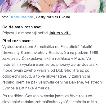
foto:
Khalil Baalbaki
,
Český rozhlas Dvojka
Co dělám v rozhlase:
Připavuji a moderuji pořad
Jak to vidí...
Před rozhlasem:
Vystudovala jsem žurnalistiku na Filozofické fakultě
Univerzity Komenského v Bratislavě a na podzim 1989
zakotvila v Československém rozhlase v Praze. Ve
federálním vysílání jsem se od přípravy zpráv dostala k
moderování živého vysílání od Dobrého jitra až po
odpolední proud, a to ve slovenštině. V zahraniční
redakci jsem se pak věnovala dění na Balkáně, ve střední
Evropě a Latinské Americe.
Po rozdělení Československa jsem za čtvrt roku ve
slovenské redakci zahraničního vysílání změnila místo.