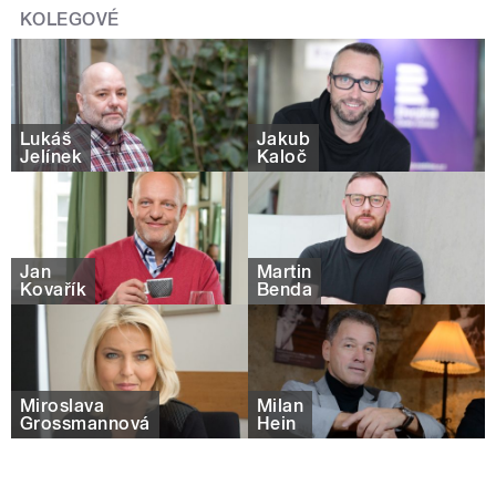
KOLEGOVÉ
Lukáš
Jakub
Jelínek
Kaloč
Jan
Martin
Kovařík
Benda
Miroslava
Milan
Grossmannová
Hein