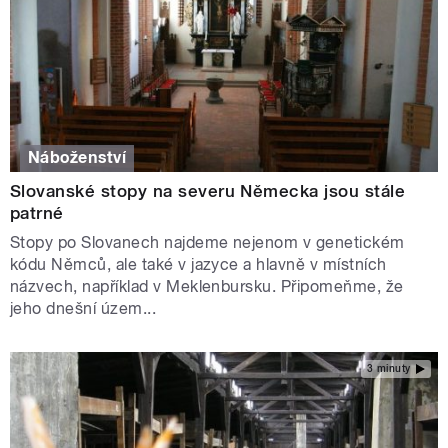
Náboženství
Slovanské stopy na severu Německa jsou stále
patrné
Stopy po Slovanech najdeme nejenom v genetickém
kódu Němců, ale také v jazyce a hlavně v místních
názvech, například v Meklenbursku. Připomeňme, že
jeho dnešní územ...
3 minuty