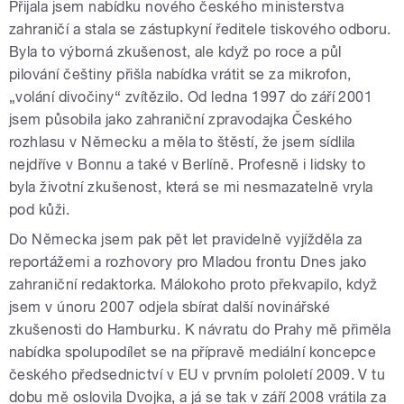
Přijala jsem nabídku nového českého ministerstva
zahraničí a stala se zástupkyní ředitele tiskového odboru.
Byla to výborná zkušenost, ale když po roce a půl
pilování češtiny přišla nabídka vrátit se za mikrofon,
„volání divočiny“ zvítězilo. Od ledna 1997 do září 2001
jsem působila jako zahraniční zpravodajka Českého
rozhlasu v Německu a měla to štěstí, že jsem sídlila
nejdříve v Bonnu a také v Berlíně. Profesně i lidsky to
byla životní zkušenost, která se mi nesmazatelně vryla
pod kůži.
Do Německa jsem pak pět let pravidelně vyjížděla za
reportážemi a rozhovory pro Mladou frontu Dnes jako
zahraniční redaktorka. Málokoho proto překvapilo, když
jsem v únoru 2007 odjela sbírat další novinářské
zkušenosti do Hamburku. K návratu do Prahy mě přiměla
nabídka spolupodílet se na přípravě mediální koncepce
českého předsednictví v EU v prvním pololetí 2009. V tu
dobu mě oslovila Dvojka, a já se tak v září 2008 vrátila za