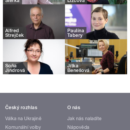
Šlerka
Lizcová
Alfred
Paulína
Strejček
Tabery
Soňa
Jitka
Jindrová
Benešová
Český rozhlas
O nás
Válka na Ukrajině
Jak nás naladíte
Komunální volby
Nápověda