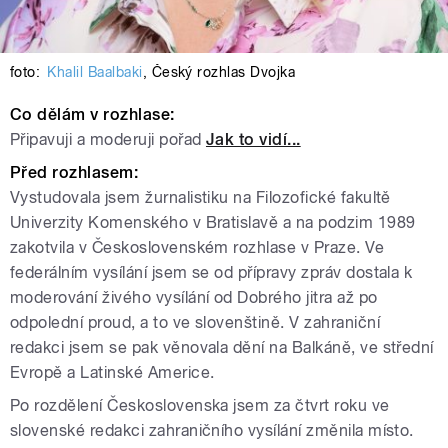
foto:
Khalil Baalbaki
,
Český rozhlas Dvojka
Co dělám v rozhlase:
Připavuji a moderuji pořad
Jak to vidí...
Před rozhlasem:
Vystudovala jsem žurnalistiku na Filozofické fakultě
Univerzity Komenského v Bratislavě a na podzim 1989
zakotvila v Československém rozhlase v Praze. Ve
federálním vysílání jsem se od přípravy zpráv dostala k
moderování živého vysílání od Dobrého jitra až po
odpolední proud, a to ve slovenštině. V zahraniční
redakci jsem se pak věnovala dění na Balkáně, ve střední
Evropě a Latinské Americe.
Po rozdělení Československa jsem za čtvrt roku ve
slovenské redakci zahraničního vysílání změnila místo.