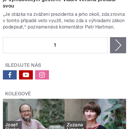
svou
„Je otázka na zvážení prezidenta a jeho okolí, zda zrovna
v tomto případě veto využít, nebo zda s výhradami zákon
podepsat,“ poznamenává komentátor Petr Hartman.
STRÁNKY
1
n
SLEDUJTE NÁS
KOLEGOVÉ
Josef
Zuzana