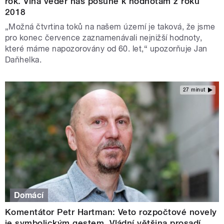
rok. Vlna veder nás posune k hodnotám z roku
2018
„Možná čtvrtina toků na našem území je taková, že jsme
pro konec července zaznamenávali nejnižší hodnoty,
které máme napozorovány od 60. let,“ upozorňuje Jan
Daňhelka.
27 minut
Domácí
Komentátor Petr Hartman: Veto rozpočtové novely
je symbolickým gestem. Vládní většina prosadí