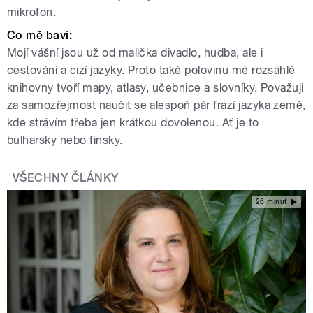
mikrofon.
Co mě baví
:
Mojí vášní jsou už od malička divadlo, hudba, ale i
cestování a cizí jazyky. Proto také polovinu mé rozsáhlé
knihovny tvoří mapy, atlasy, učebnice a slovníky. Považuji
za samozřejmost naučit se alespoň pár frází jazyka země,
kde strávím třeba jen krátkou dovolenou. Ať je to
bulharsky nebo finsky.
VŠECHNY ČLÁNKY
26 minut