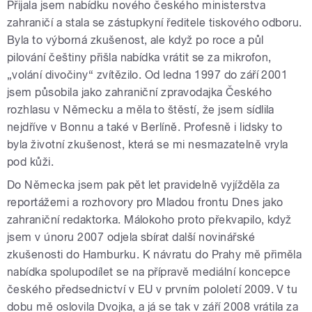
Přijala jsem nabídku nového českého ministerstva
zahraničí a stala se zástupkyní ředitele tiskového odboru.
Byla to výborná zkušenost, ale když po roce a půl
pilování češtiny přišla nabídka vrátit se za mikrofon,
„volání divočiny“ zvítězilo. Od ledna 1997 do září 2001
jsem působila jako zahraniční zpravodajka Českého
rozhlasu v Německu a měla to štěstí, že jsem sídlila
nejdříve v Bonnu a také v Berlíně. Profesně i lidsky to
byla životní zkušenost, která se mi nesmazatelně vryla
pod kůži.
Do Německa jsem pak pět let pravidelně vyjížděla za
reportážemi a rozhovory pro Mladou frontu Dnes jako
zahraniční redaktorka. Málokoho proto překvapilo, když
jsem v únoru 2007 odjela sbírat další novinářské
zkušenosti do Hamburku. K návratu do Prahy mě přiměla
nabídka spolupodílet se na přípravě mediální koncepce
českého předsednictví v EU v prvním pololetí 2009. V tu
dobu mě oslovila Dvojka, a já se tak v září 2008 vrátila za