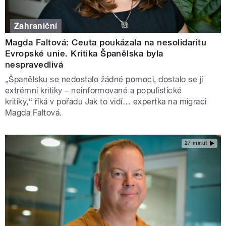
Zahraniční
Magda Faltová: Ceuta poukázala na nesolidaritu
Evropské unie. Kritika Španělska byla
nespravedlivá
„Španělsku se nedostalo žádné pomoci, dostalo se jí
extrémní kritiky – neinformované a populistické
kritiky,“ říká v pořadu Jak to vidí… expertka na migraci
Magda Faltová.
27 minut