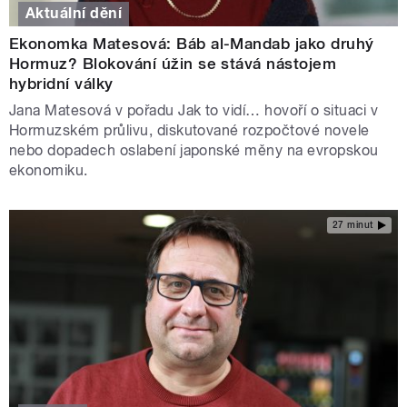
Aktuální dění
Ekonomka Matesová: Báb al-Mandab jako druhý
Hormuz? Blokování úžin se stává nástojem
hybridní války
Jana Matesová v pořadu Jak to vidí… hovoří o situaci v
Hormuzském průlivu, diskutované rozpočtové novele
nebo dopadech oslabení japonské měny na evropskou
ekonomiku.
27 minut