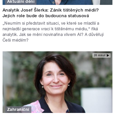
Aktuální dění
Analytik Josef Šlerka: Zánik tištěných médií?
Jejich role bude do budoucna statusová
„Neumím si představit situaci, ve které se mladší a
nejmladší generace vrací k tištěnému médiu,“ říká
analytik. Jak se mění novinařina vlivem AI? A důvěřují
Češi médiím?
26 minut
Zahraniční