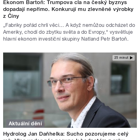
Ekonom Bartoň: Trumpova cla na český byznys
dopadají nepřímo. Konkurují mu zlevněné výrobky
z Číny
„Fabriky pořád chrlí věci… A když nemůžou odcházet do
Ameriky, chodí do zbytku světa a do Evropy,“ vysvětluje
hlavní ekonom investiční skupiny Natland Petr Bartoň.
25 minut
Aktuální dění
Hydrolog Jan Daňhelka: Sucho pozorujeme celý