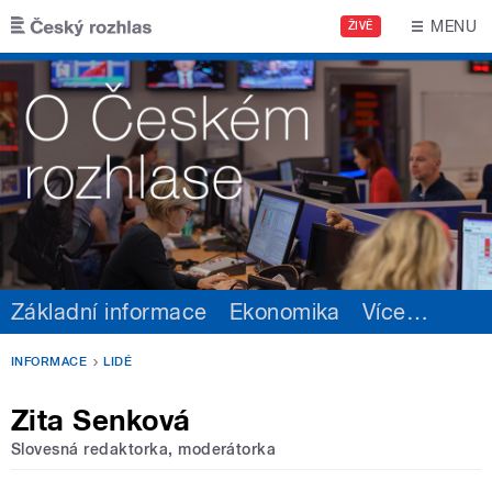
Přejít k hlavnímu obsahu
MENU
ŽIVĚ
Základní informace
Ekonomika
Více
…
INFORMACE
LIDÉ
Zita Senková
Slovesná redaktorka, moderátorka