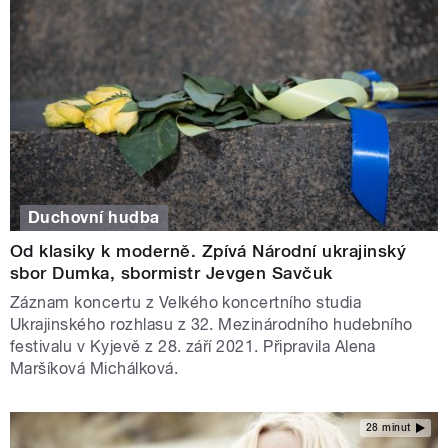
Duchovní hudba
Od klasiky k moderně. Zpívá Národní ukrajinský
sbor Dumka, sbormistr Jevgen Savčuk
Záznam koncertu z Velkého koncertního studia
Ukrajinského rozhlasu z 32. Mezinárodního hudebního
festivalu v Kyjevě z 28. září 2021. Připravila Alena
Maršíková Michálková.
28 minut