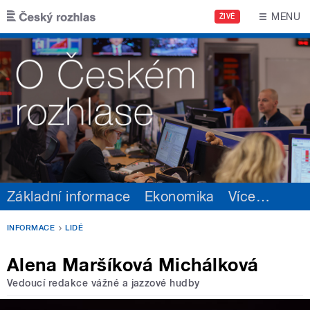
Přejít k hlavnímu obsahu
MENU
ŽIVĚ
Základní informace
Ekonomika
Více
…
INFORMACE
LIDÉ
Alena Maršíková Michálková
Vedoucí redakce vážné a jazzové hudby