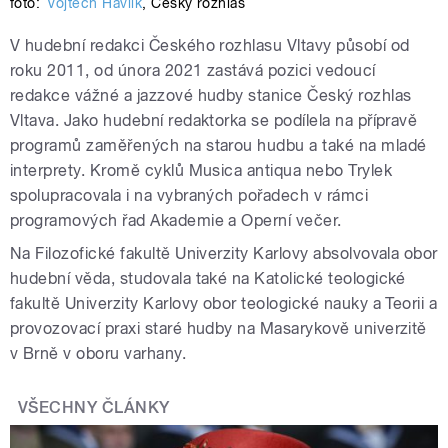
foto:
Vojtěch Havlík
,
Český rozhlas
V hudební redakci Českého rozhlasu Vltavy působí od
roku 2011, od února 2021 zastává pozici vedoucí
redakce vážné a jazzové hudby stanice Český rozhlas
Vltava. Jako hudební redaktorka se podílela na přípravě
programů zaměřených na starou hudbu a také na mladé
interprety. Kromě cyklů Musica antiqua nebo Trylek
spolupracovala i na vybraných pořadech v rámci
programových řad Akademie a Operní večer.
Na Filozofické fakultě Univerzity Karlovy absolvovala obor
hudební věda, studovala také na Katolické teologické
fakultě Univerzity Karlovy obor teologické nauky a Teorii a
provozovací praxi staré hudby na Masarykově univerzitě
v Brně v oboru varhany.
VŠECHNY ČLÁNKY