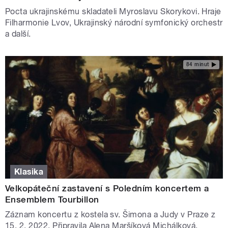
Pocta ukrajinskému skladateli Myroslavu Skorykovi. Hraje
Filharmonie Lvov, Ukrajinský národní symfonický orchestr
a další.
84 minut
Klasika
Velkopáteční zastavení s Poledním koncertem a
Ensemblem Tourbillon
Záznam koncertu z kostela sv. Šimona a Judy v Praze z
15. 2. 2022. Připravila Alena Maršíková Michálková.