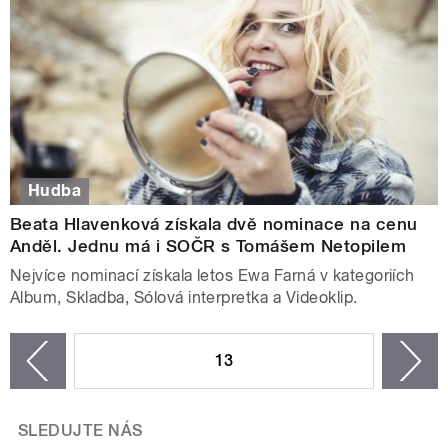
Hudba
Beata Hlavenková získala dvě nominace na cenu
Anděl. Jednu má i SOČR s Tomášem Netopilem
Nejvíce nominací získala letos Ewa Farná v kategoriích
Album, Skladba, Sólová interpretka a Videoklip.
STRÁNKY
13
n
zí
SLEDUJTE NÁS