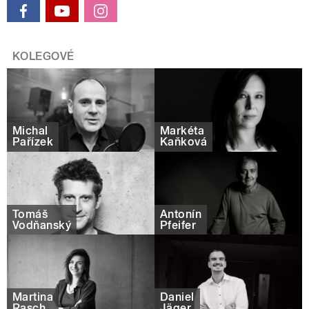
KOLEGOVÉ
Michal
Markéta
Pařízek
Kaňková
Tomáš
Antonín
Vodňanský
Pfeifer
Martina
Daniel
Rasch
Jäger