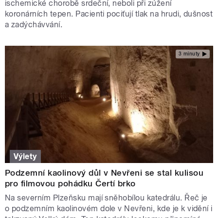
ischemické chorobě srdeční, neboli při zúžení
koronárních tepen. Pacienti pociťují tlak na hrudi, dušnost
a zadýchávvání.
3 minuty
Výlety
Podzemní kaolinový důl v Nevřeni se stal kulisou
pro filmovou pohádku Čertí brko
Na severním Plzeňsku mají sněhobílou katedrálu. Řeč je
o podzemním kaolinovém dole v Nevřeni, kde je k vidění i