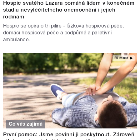
Hospic svatého Lazara pomáhá lidem v konečném
stadiu nevyléčitelného onemocnění i jejich
rodinám
Hospic se opírá o tři pilíře - lůžková hospicová péče,
domácí hospicová péče a podpůrná a paliativní
ambulance.
20 minut
Co vás zajímá
První pomoc: Jsme povinni ji poskytnout. Zároveň