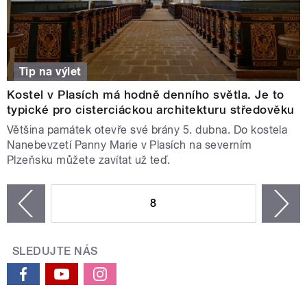
Tip na výlet
Kostel v Plasích má hodně denního světla. Je to
typické pro cisterciáckou architekturu středověku
Většina památek otevře své brány 5. dubna. Do kostela
Nanebevzetí Panny Marie v Plasích na severním
Plzeňsku můžete zavítat už teď.
STRÁNKY
8
n
zí
SLEDUJTE NÁS