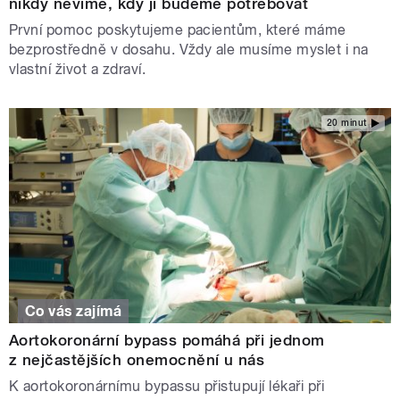
nikdy nevíme, kdy ji budeme potřebovat
První pomoc poskytujeme pacientům, které máme
bezprostředně v dosahu. Vždy ale musíme myslet i na
vlastní život a zdraví.
20 minut
Co vás zajímá
Aortokoronární bypass pomáhá při jednom
z nejčastějších onemocnění u nás
K aortokoronárnímu bypassu přistupují lékaři při