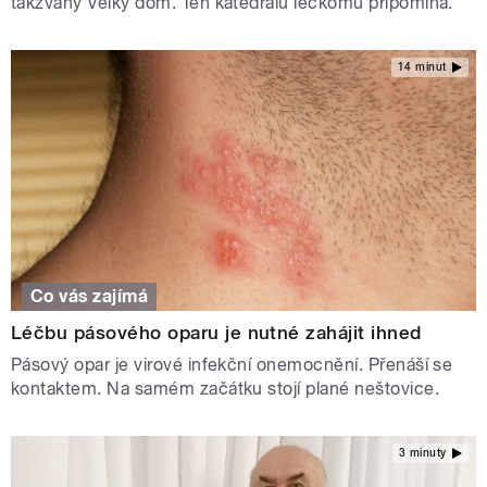
takzvaný Velký dóm. Ten katedrálu leckomu připomíná.
14 minut
Co vás zajímá
Léčbu pásového oparu je nutné zahájit ihned
Pásový opar je virové infekční onemocnění. Přenáší se
kontaktem. Na samém začátku stojí plané neštovice.
3 minuty