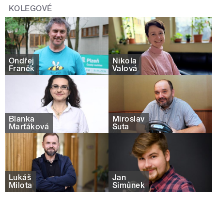
KOLEGOVÉ
Ondřej
Nikola
Franěk
Valová
Blanka
Miroslav
Marťáková
Šuta
Lukáš
Jan
Milota
Šimůnek