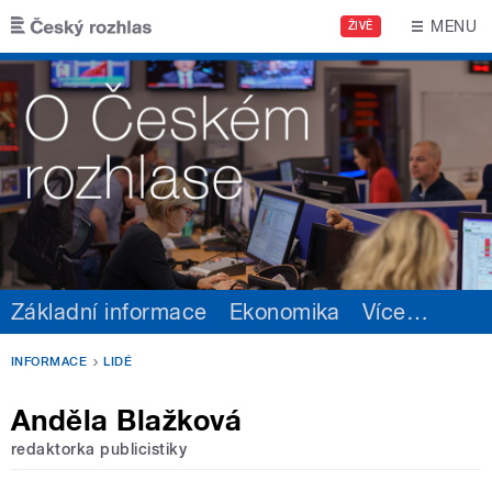
Přejít k hlavnímu obsahu
MENU
ŽIVĚ
Základní informace
Ekonomika
Více
…
INFORMACE
LIDÉ
Anděla Blažková
redaktorka publicistiky