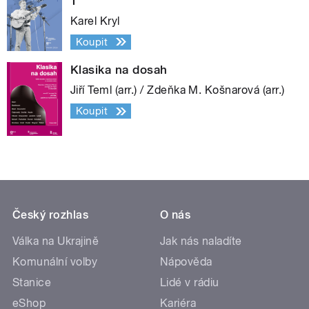
1
Karel Kryl
Koupit
Klasika na dosah
Jiří Teml (arr.) / Zdeňka M. Košnarová (arr.)
Koupit
Český rozhlas
O nás
Válka na Ukrajině
Jak nás naladíte
Komunální volby
Nápověda
Stanice
Lidé v rádiu
eShop
Kariéra