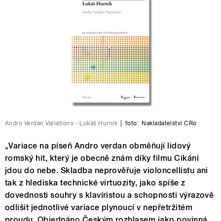
Andro Verdan Variations - Lukáš Hurník
|
foto:
Nakladatelství ČRo
„Variace na píseň Andro verdan obměňují lidový
romský hit, který je obecně znám díky filmu Cikáni
jdou do nebe. Skladba neprověřuje violoncellistu ani
tak z hlediska technické virtuozity, jako spíše z
dovednosti souhry s klavíristou a schopnosti výrazově
odlišit jednotlivé variace plynoucí v nepřetržitém
proudu. Objednáno Českým rozhlasem jako povinná