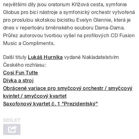
největšími díly jsou oratorium Křížová cesta, symfonie
Globus pro bicí nástroje a symfonický orchestr vytvořená
pro proslulou skotskou bicistku Evelyn Glennie, která je
dnes v repertoáru brněnského souboru Dama-Dama.
Průřez autorovou tvorbou vyšel na profilových CD Fusion
Music a Compliments.
Další tituly
Lukáš Hurníka
vydané Nakladatelstvím
Českého rozhlasu:
Cosi Fun Tutte
Dívka a stroj
Obrácené variace pro smyčcový orchestr / smyčcový
kvintet / smyčcový kvartet
Saxofonový kvartet č. 1 "Prezidentský"