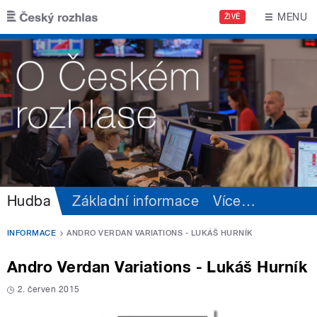
Přejít k hlavnímu obsahu
MENU
ŽIVĚ
Hudba
Základní informace
Více
…
INFORMACE
ANDRO VERDAN VARIATIONS - LUKÁŠ HURNÍK
Andro Verdan Variations - Lukáš Hurník
2. červen 2015