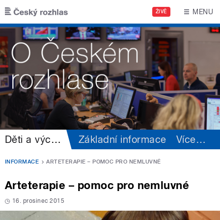
Přejít k hlavnímu obsahu
MENU
ŽIVĚ
Děti a výchova
Základní informace
Více
…
INFORMACE
ARTETERAPIE – POMOC PRO NEMLUVNÉ
Arteterapie – pomoc pro nemluvné
16. prosinec 2015