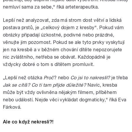
nemluví sama za sebe,“ říká arteterapeutka.
Lepší než analyzovat, zda má strom dost větví a lidská
postava prstů, je „celkový dojem z kresby“. Pokud vám
obrázky připadají úzkostné, podivné nebo prázdné,
věnujte jim pozornost. Pokud se ale tyto prvky vyskytují
jen na kresbě a v běžném chování dítěte nepozorujete
nic zvláštního, netřeba se obávat. Každopádně je
vždycky dobré o tom s dítětem promluvit.
„Lepší než otázka
Proč
? nebo
Co jsi to nakreslil?
je třeba
Jak se cítíš? Co ti tam přijde důležité?
Navíc, kresba
může být vždy ovlivněna nějakým filmem, příběhem
nebo událostí. Nejde věci vykládat dogmaticky,“ říká Eva
Fárková.
Ale co když nekreslí?!