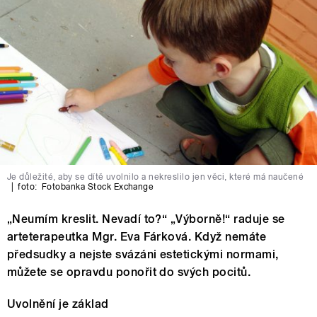
Je důležité, aby se dítě uvolnilo a nekreslilo jen věci, které má naučené
|
foto:
Fotobanka Stock Exchange
„Neumím kreslit. Nevadí to?“ „Výborně!“ raduje se
arteterapeutka Mgr. Eva Fárková. Když nemáte
předsudky a nejste svázáni estetickými normami,
můžete se opravdu ponořit do svých pocitů.
Uvolnění je základ