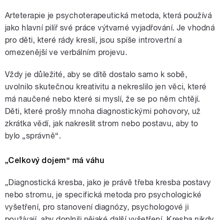
Arteterapie je psychoterapeutická metoda, která používá
jako hlavní pilíř své práce výtvarné vyjadřování. Je vhodná
pro děti, které rády kreslí, jsou spíše introvertní a
omezenější ve verbálním projevu.
Vždy je důležité, aby se dítě dostalo samo k sobě,
uvolnilo skutečnou kreativitu a nekreslilo jen věci, které
má naučené nebo které si myslí, že se po něm chtějí.
Děti, které prošly mnoha diagnostickými pohovory, už
zkrátka vědí, jak nakreslit strom nebo postavu, aby to
bylo „správně“.
„Celkový dojem“ má váhu
„Diagnostická kresba, jako je právě třeba kresba postavy
nebo stromu, je specifická metoda pro psychologické
vyšetření, pro stanovení diagnózy, psychologové ji
používají, aby doplnili nějaké další vyšetření. Kresba nikdy