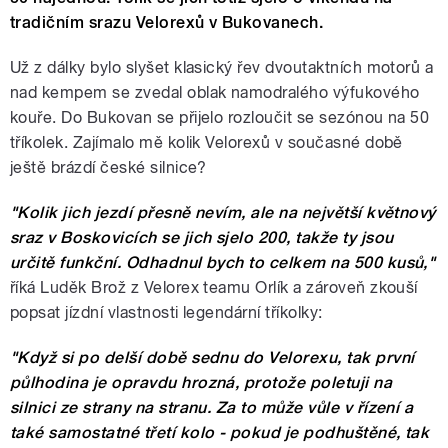
tradičním srazu Velorexů v Bukovanech.
Už z dálky bylo slyšet klasický řev dvoutaktních motorů a
nad kempem se zvedal oblak namodralého výfukového
kouře. Do Bukovan se přijelo rozloučit se sezónou na 50
tříkolek. Zajímalo mě kolik Velorexů v současné době
ještě brázdí české silnice?
"Kolik jich jezdí přesně nevím, ale na největší květnový
sraz v Boskovicích se jich sjelo 200, takže ty jsou
určitě funkční. Odhadnul bych to celkem na 500 kusů,"
říká Luděk Brož z Velorex teamu Orlík a zároveň zkouší
popsat jízdní vlastnosti legendární tříkolky:
"Když si po delší době sednu do Velorexu, tak první
půlhodina je opravdu hrozná, protože poletuji na
silnici ze strany na stranu. Za to může vůle v řízení a
také samostatné třetí kolo - pokud je podhuštěné, tak