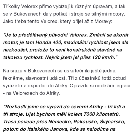
Tříkolky Velorex přímo vybízejí k různým úpravám, a tak
se v Bukovanech daly potkat i stroje se silnými motory.
Jako třeba tento Velorex, který přijel až z Moravy:
"Je to předělávaný původní Velorex. Změnil se akorát
motor, je tam Honda 400, maximální rychlost jsem ale
nezkoušel, protože to není konstrukčně stavěné na
takovou rychlost. Nejvíc jsem jel přes 120 km/h."
Na srazu v Bukovanech se uskutečnila ještě jedna,
řekněme, slavnostní událost. Tři z účastníků totiž odtud
vyráželi na expedici do Afriky. Opravdu si nedělám legraci
- na Velorexech do Afriky.
"Rozhodli jsme se vyrazit do severní Afriky - tři lidi a
tři stroje. Ujet bychom měli kolem 7000 kilometrů.
Trasa povede přes Německo, Rakousko, Švýcarsko,
potom do italského Janova, kde se nalodíme na