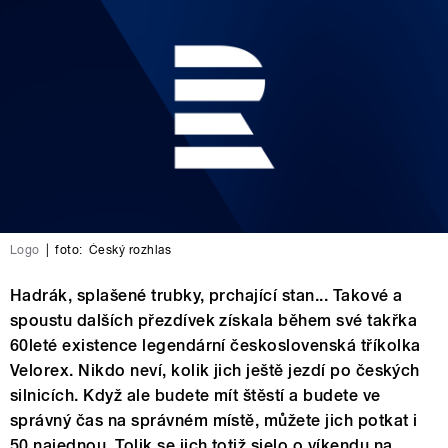
Logo
|
foto:
Český rozhlas
Hadrák, splašené trubky, prchající stan... Takové a
spoustu dalších přezdívek získala během své takřka
60leté existence legendární československá tříkolka
Velorex. Nikdo neví, kolik jich ještě jezdí po českých
silnicích. Když ale budete mít štěstí a budete ve
správný čas na správném místě, můžete jich potkat i
50 najednou. Tolik se jich totiž sjelo o víkendu na