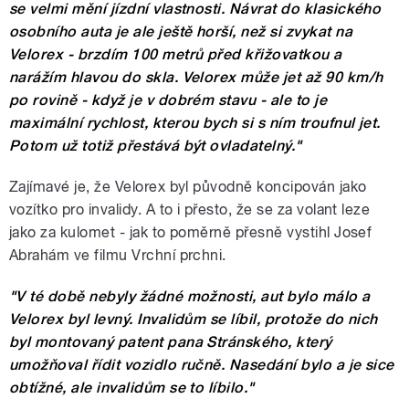
se velmi mění jízdní vlastnosti. Návrat do klasického
osobního auta je ale ještě horší, než si zvykat na
Velorex - brzdím 100 metrů před křižovatkou a
narážím hlavou do skla. Velorex může jet až 90 km/h
po rovině - když je v dobrém stavu - ale to je
maximální rychlost, kterou bych si s ním troufnul jet.
Potom už totiž přestává být ovladatelný."
Zajímavé je, že Velorex byl původně koncipován jako
vozítko pro invalidy. A to i přesto, že se za volant leze
jako za kulomet - jak to poměrně přesně vystihl Josef
Abrahám ve filmu Vrchní prchni.
"V té době nebyly žádné možnosti, aut bylo málo a
Velorex byl levný. Invalidům se líbil, protože do nich
byl montovaný patent pana Stránského, který
umožňoval řídit vozidlo ručně. Nasedání bylo a je sice
obtížné, ale invalidům se to líbilo."