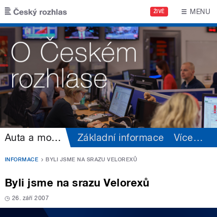
Přejít k hlavnímu obsahu
MENU
ŽIVĚ
Auta a motorismus
Základní informace
Více
…
INFORMACE
BYLI JSME NA SRAZU VELOREXŮ
Byli jsme na srazu Velorexů
26. září 2007