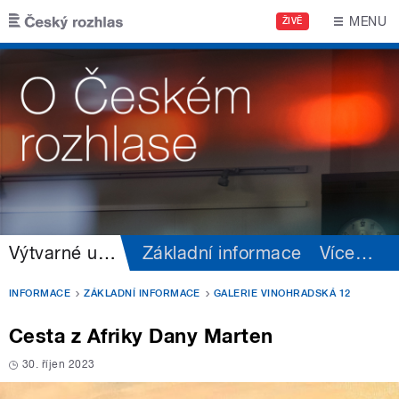
Přejít k hlavnímu obsahu
MENU
ŽIVĚ
Výtvarné umění
Základní informace
Více
…
INFORMACE
ZÁKLADNÍ INFORMACE
GALERIE VINOHRADSKÁ 12
Cesta z Afriky Dany Marten
30. říjen 2023