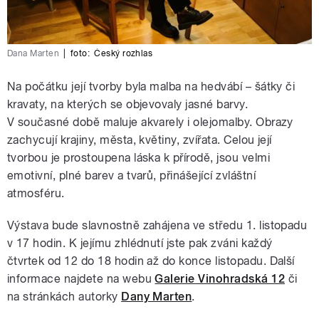
Dana Marten
|
foto:
Český rozhlas
Na počátku její tvorby byla malba na hedvábí – šátky či
kravaty, na kterých se objevovaly jasné barvy.
V současné době maluje akvarely i olejomalby. Obrazy
zachycují krajiny, města, květiny, zvířata. Celou její
tvorbou je prostoupena láska k přírodě, jsou velmi
emotivní, plné barev a tvarů, přinášející zvláštní
atmosféru.
Výstava bude slavnostně zahájena ve středu 1. listopadu
v 17 hodin. K jejímu zhlédnutí jste pak zváni každý
čtvrtek od 12 do 18 hodin až do konce listopadu. Další
informace najdete na webu
Galerie Vinohradská 12
či
na stránkách autorky
Dany Marten
.