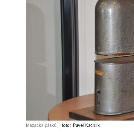
Mazačka pásků
|
foto:
Pavel Kachlík