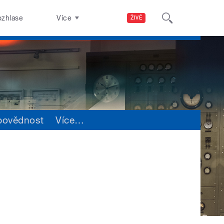
ozhlase
Více
ŽIVĚ
povědnost
Více
…