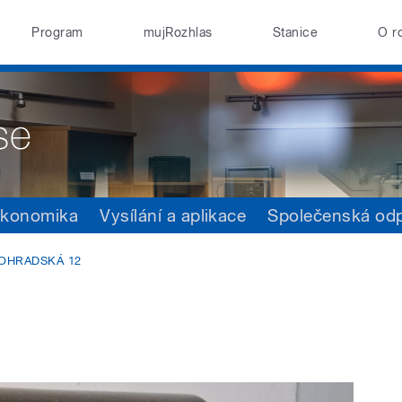
Program
mujRozhlas
Stanice
O r
konomika
Vysílání a aplikace
Společenská od
NOHRADSKÁ 12