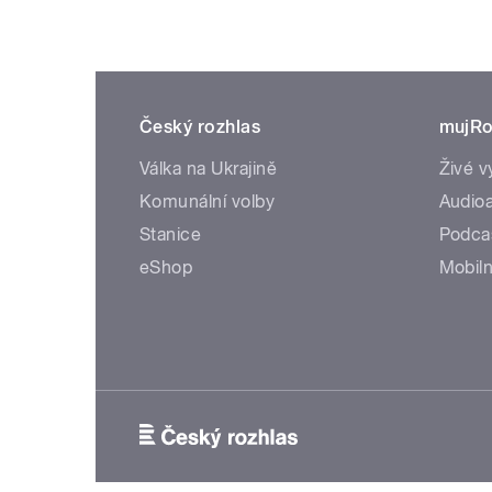
Český rozhlas
mujRo
Válka na Ukrajině
Živé v
Komunální volby
Audioa
Stanice
Podca
eShop
Mobiln