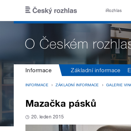
Přejít k hlavnímu obsahu
iRozhlas
Informace
Základní informace
E
INFORMACE
ZÁKLADNÍ INFORMACE
GALERIE VI
Mazačka pásků
20. leden 2015