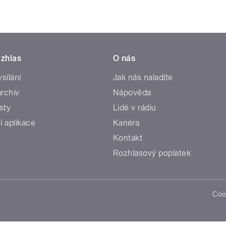
zhlas
O nás
ysílání
Jak nás naladíte
rchiv
Nápověda
sty
Lidé v rádiu
í aplikace
Kariéra
Kontakt
Rozhlasový poplatek
Coo