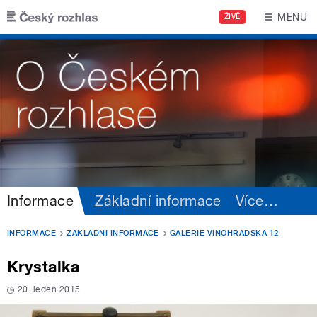
Přejít k hlavnímu obsahu
MENU
ŽIVĚ
Informace
Základní informace
Více
…
INFORMACE
ZÁKLADNÍ INFORMACE
GALERIE VINOHRADSKÁ 12
Krystalka
20. leden 2015