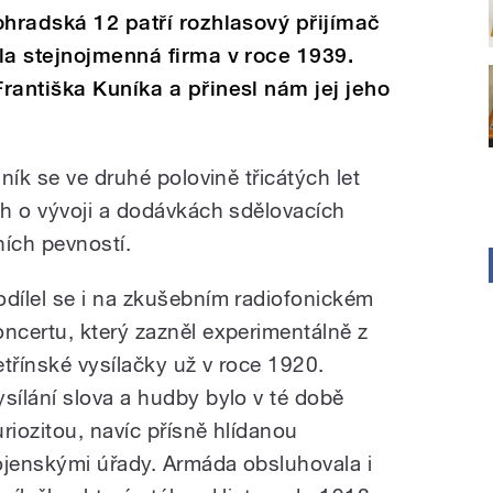
ohradská 12 patří rozhlasový přijímač
la stejnojmenná firma v roce 1939.
rantiška Kuníka a přinesl nám jej jeho
ník se ve druhé polovině třicátých let
h o vývoji a dodávkách sdělovacích
ních pevností.
odílel se i na zkušebním radiofonickém
oncertu, který zazněl experimentálně z
etřínské vysílačky už v roce 1920.
ysílání slova a hudby bylo v té době
uriozitou, navíc přísně hlídanou
ojenskými úřady. Armáda obsluhovala i