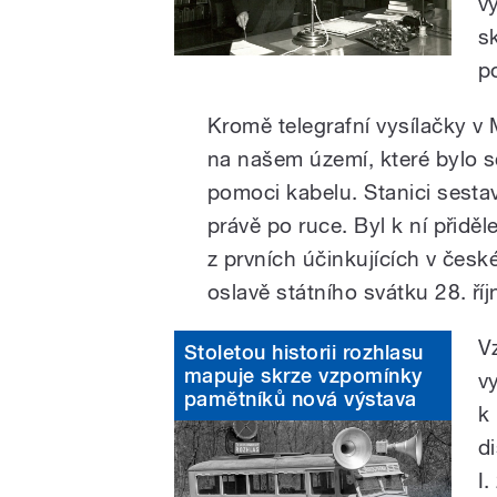
v
s
p
Kromě telegrafní vysílačky v 
na našem území, které bylo 
pomoci kabelu. Stanici sestav
právě po ruce. Byl k ní přidě
z prvních účinkujících v čes
oslavě státního svátku 28. ří
V
Stoletou historii rozhlasu
mapuje skrze vzpomínky
v
pamětníků nová výstava
k
di
I