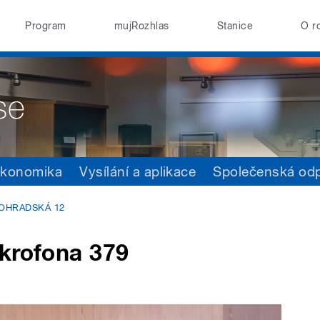
Program
mujRozhlas
Stanice
O r
konomika
Vysílání a aplikace
Společenská od
NOHRADSKÁ 12
ikrofona 379