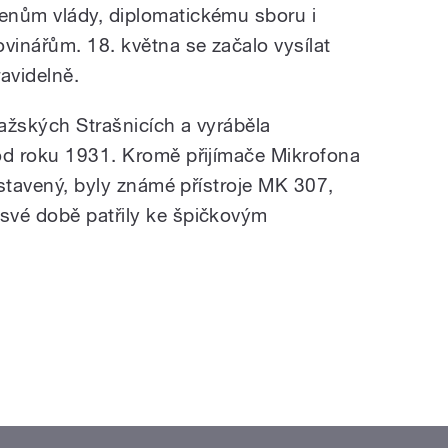
lenům vlády, diplomatickému sboru i
ovinářům. 18. května se začalo vysílat
ravidelně.
ražských Strašnicích a vyráběla
od roku 1931. Kromě přijímače Mikrofona
vystavený, byly známé přístroje MK 307,
své době patřily ke špičkovým