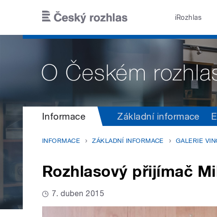
Přejít k hlavnímu obsahu
iRozhlas
Informace
Základní informace
E
INFORMACE
ZÁKLADNÍ INFORMACE
GALERIE VI
Rozhlasový přijímač M
7. duben 2015