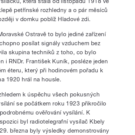
ysílačku, která stála od listopadu 1918 ve
klepě petřínské rozhledny a o pár měsíců
ozději v domku poblíž Hladové zdi.
Moravské Ostravě to bylo jediné zařízení
schopno posílat signály vzduchem bez
ila skupina techniků z toho, co bylo
len i RNDr. František Kuník, posléze jeden
kém éteru, který při hodinovém pořadu k
jna 1920 hrál na housle.
zhledem k úspěchu všech pokusných
ysílání se počátkem roku 1923 přikročilo
 podrobnému ověřování vysílání. K
spozici byl radiotelegrafní vysílač Kbely
. 29. března byly výsledky demonstrovány