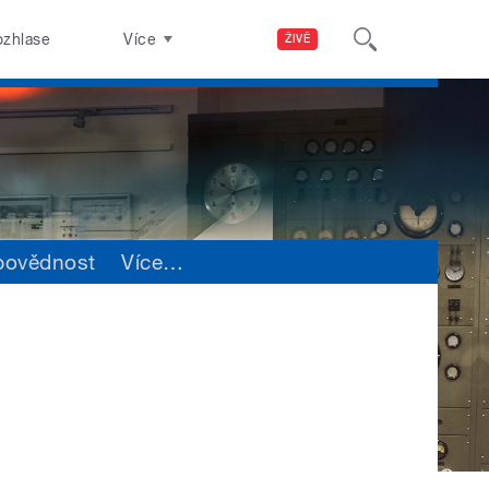
ozhlase
Více
ŽIVĚ
povědnost
Více
…