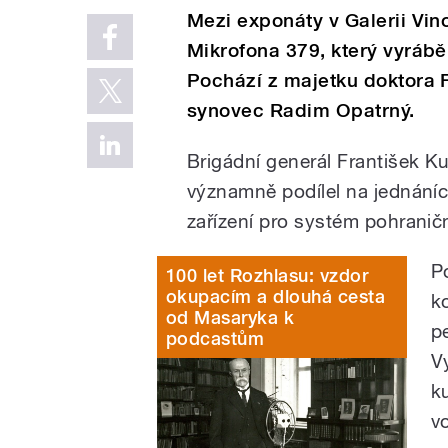
Mezi exponáty v Galerii Vin
Mikrofona 379, který vyrábě
Pochází z majetku doktora F
synovec Radim Opatrný.
Brigádní generál František Ku
významně podílel na jednáníc
zařízení pro systém pohranič
P
100 let Rozhlasu: vzdor
okupacím a dlouhá cesta
k
od Masaryka k
p
podcastům
V
k
v