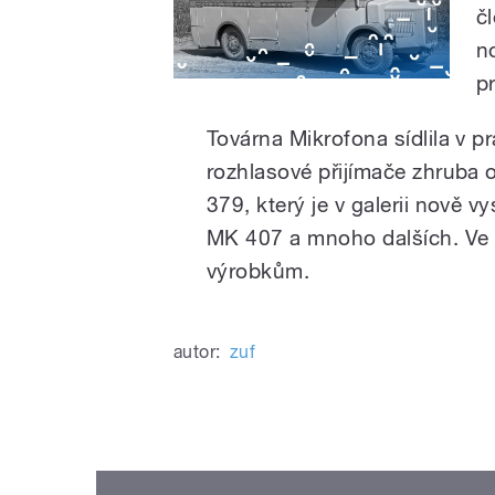
č
n
p
Továrna Mikrofona sídlila v p
rozhlasové přijímače zhruba 
379, který je v galerii nově 
MK 407 a mnoho dalších. Ve 
výrobkům.
autor:
zuf