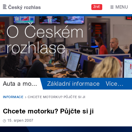
Přejít k hlavnímu obsahu
MENU
ŽIVĚ
Auta a motorismus
Základní informace
Více
…
INFORMACE
CHCETE MOTORKU? PŮJČTE SI JI
Chcete motorku? Půjčte si ji
15. srpen 2007