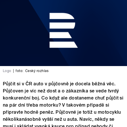
Logo
|
foto:
Český rozhlas
Půjčit si v ČR auto v půjčovně je docela běžná věc.
Půjčoven je víc než dost a o zákazníka se vede tvrdý
konkurenční boj. Co když ale dostaneme chuť půjčit si
na pár dní třeba motorku? V takovém případě si
připravte hodně peněz. Půjčovné je totiž u motocyklu
několikanásobně vyšší než u auta. Navíc, někdy se
musí i skládat vysoká kauce pro případ nehody či