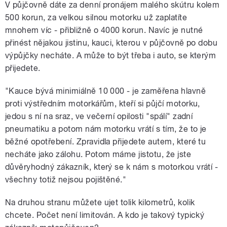
V půjčovně dáte za denní pronájem malého skútru kolem
500 korun, za velkou silnou motorku už zaplatíte
mnohem víc - přibližně o 4000 korun. Navíc je nutné
přinést nějakou jistinu, kauci, kterou v půjčovně po dobu
výpůjčky necháte. A může to být třeba i auto, se kterým
přijedete.
"Kauce bývá minimiálně 10 000 - je zaměřena hlavně
proti výstředním motorkářům, kteří si půjčí motorku,
jedou s ní na sraz, ve večerní opilosti "spálí" zadní
pneumatiku a potom nám motorku vrátí s tím, že to je
běžné opotřebení. Zpravidla přijedete autem, které tu
necháte jako zálohu. Potom máme jistotu, že jste
důvěryhodný zákazník, který se k nám s motorkou vrátí -
všechny totiž nejsou pojištěné."
Na druhou stranu můžete ujet tolik kilometrů, kolik
chcete. Počet není limitován. A kdo je takový typický