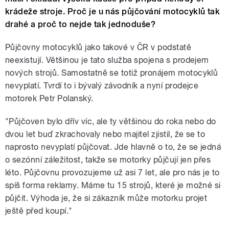
krádeže stroje. Proč je u nás půjčování motocyklů tak
drahé a proč to nejde tak jednoduše?
Půjčovny motocyklů jako takové v ČR v podstatě
neexistují. Většinou je tato služba spojena s prodejem
nových strojů. Samostatně se totiž pronájem motocyklů
nevyplatí. Tvrdí to i bývalý závodník a nyní prodejce
motorek Petr Polanský.
"Půjčoven bylo dřív víc, ale ty většinou do roka nebo do
dvou let buď zkrachovaly nebo majitel zjistil, že se to
naprosto nevyplatí půjčovat. Jde hlavně o to, že se jedná
o sezónní záležitost, takže se motorky půjčují jen přes
léto. Půjčovnu provozujeme už asi 7 let, ale pro nás je to
spíš forma reklamy. Máme tu 15 strojů, které je možné si
půjčit. Výhoda je, že si zákazník může motorku projet
ještě před koupí."