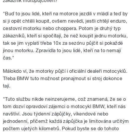
zákazník motopůjčoven?
"Buď to jsou lidé, kteří na motorce jezdili v mládí a teď by
si ji opět chtěli koupit, ovšem nevědí, jestli chtějí enduro,
cestovní motorku nebo choppera. Potom je druhý typ
zákazníků, kteří si spočítají, že než koupit jednu motorku,
tak se jim vyplatí třeba 10x za sezónu půjčit si pokaždé
jinou motorku. Zpravidla to jsou lidé, kteří na to nemají
čas."
Málokdo ví, že motorky půjčí i oficiální dealeři motocyklů.
Třeba BMW tuto možnost pronajmout si stroj dokonce
tají.
"Tuto službu nikde neinzerujeme, což znamená, že se o
tom dozví opravdoví zájemci o motocykl BMW, kteří nás
navštíví. Jsou týdenní zápůjčky, víkendové nebo
jednodenní, přičemž každá zápůjčka je limitována určitým
počtem ujetých kilometrů. Pokud byste se do tohoto