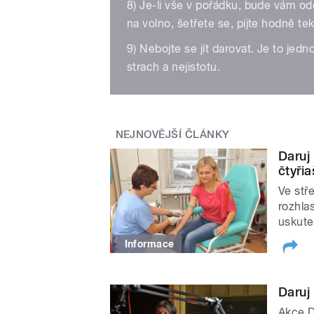
8) Je-li vše v pořádku, bude vám od
na volno, šetřete se, pijte hodně tek
9) Nebojte se jít darovat. Je to jed
strach a nejistotu.
NEJNOVĚJŠÍ ČLÁNKY
Daruj
čtyři
Ve stř
rozhla
uskuteč
Informace
Daruj
Akce D