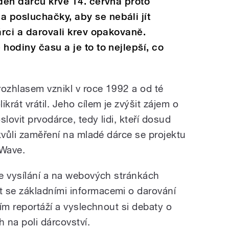
 den dárců krve 14. června proto
 posluchačky, aby se nebáli jít
árci a darovali krev opakovaně.
hodiny času a je to to nejlepší, co
rozhlasem vznikl v roce 1992 a od té
rát vrátil. Jeho cílem je zvýšit zájem o
lovit prvodárce, tedy lidi, kteří dosud
kvůli zaměření na mladé dárce se projektu
 Wave.
e vysílání a na webových stránkách
 se základními informacemi o darování
ím reportáží a vyslechnout si debaty o
 na poli dárcovství.