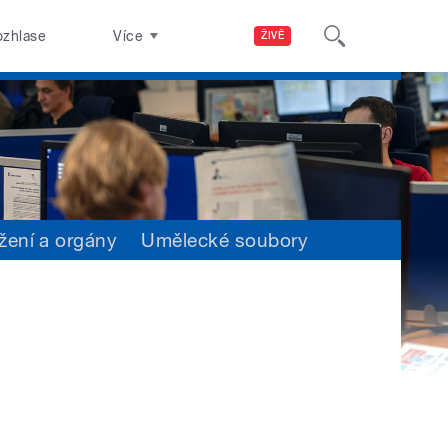
ozhlase
Více
ŽIVĚ
žení a orgány
Umělecké soubory