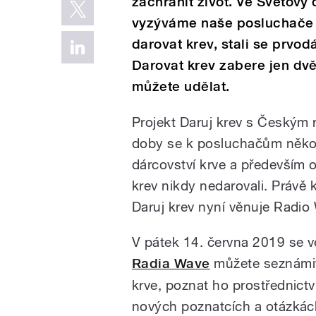
zachránit život. Ve Světový
vyzýváme naše posluchače a
darovat krev, stali se prvod
Darovat krev zabere jen dvě 
můžete udělat.
Projekt Daruj krev s Českým 
doby se k posluchačům několik
dárcovství krve a především os
krev nikdy nedarovali. Právě 
Daruj krev nyní věnuje Radio
V pátek 14. června 2019 se v
Radia Wave
můžete seznámit
krve, poznat ho prostřednictv
nových poznatcích a otázkách