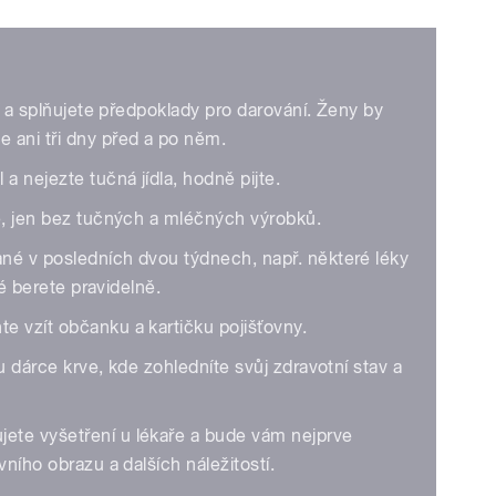
ví a splňujete předpoklady pro darování. Ženy by
 ani tři dny před a po něm.
a nejezte tučná jídla, hodně pijte.
te, jen bez tučných a mléčných výrobků.
né v posledních dvou týdnech, např. některé léky
ré berete pravidelně.
e vzít občanku a kartičku pojišťovny.
u dárce krve, kde zohledníte svůj zdravotní stav a
ete vyšetření u lékaře a bude vám nejprve
vního obrazu a dalších náležitostí.