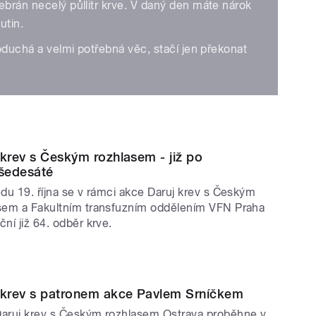
ebrán necelý půllitr krve. V daný den máte nárok
utin.
noduchá a velmi potřebná věc, stačí jen překonat
 krev s Českým rozhlasem - již po
ašedesáté
edu 19. října se v rámci akce Daruj krev s Českým
sem a Fakultním transfuzním oddělením VFN Praha
ní již 64. odběr krve.
 krev s patronem akce Pavlem Srníčkem
aruj krev s Českým rozhlasem Ostrava proběhne v