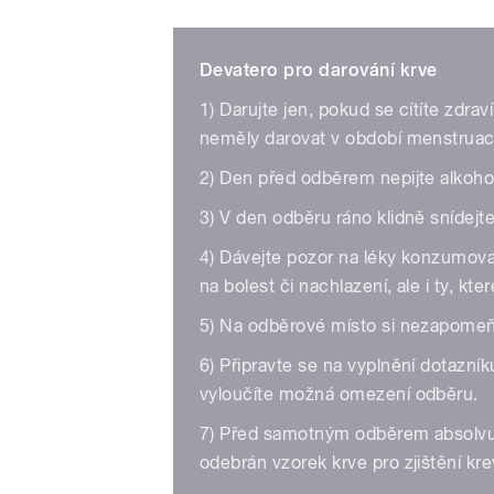
Devatero pro darování krve
1) Darujte jen, pokud se cítíte zdra
neměly darovat v období menstruace
2) Den před odběrem nepijte alkohol 
3) V den odběru ráno klidně snídej
4) Dávejte pozor na léky konzumova
na bolest či nachlazení, ale i ty, kte
5) Na odběrové místo si nezapomeňt
6) Připravte se na vyplnění dotazník
vyloučíte možná omezení odběru.
7) Před samotným odběrem absolvuj
odebrán vzorek krve pro zjištění kre