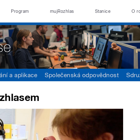
Program
mujRozhlas
Stanice
O r
ání a aplikace
Společenská odpovědnost
Sdru
ozhlasem