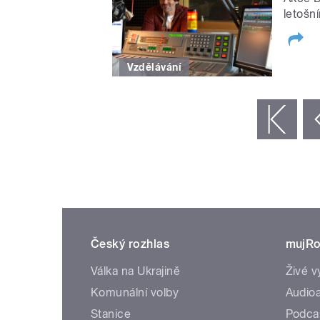
letošní
Vzdělávání
STRÁNKY
« první
‹ předchozí
Český rozhlas
mujRo
Válka na Ukrajině
Živé v
Komunální volby
Audioa
Stanice
Podca