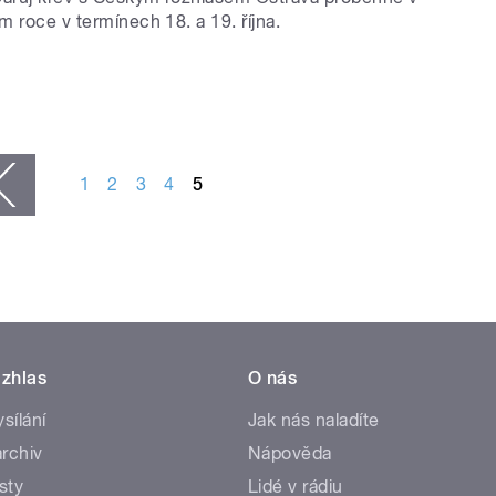
m roce v termínech 18. a 19. října.
1
2
3
4
5
zhlas
O nás
ysílání
Jak nás naladíte
rchiv
Nápověda
sty
Lidé v rádiu