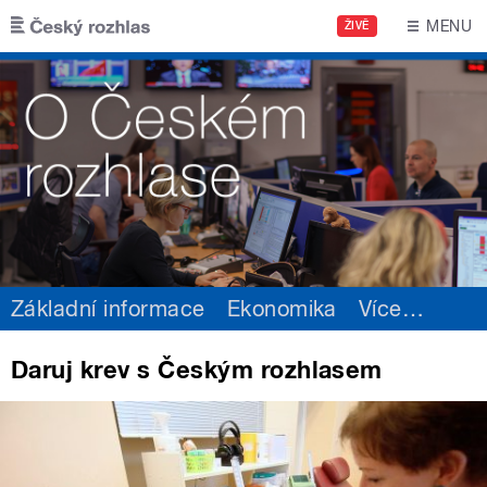
Přejít k hlavnímu obsahu
MENU
ŽIVĚ
Základní informace
Ekonomika
Více
…
Daruj krev s Českým rozhlasem