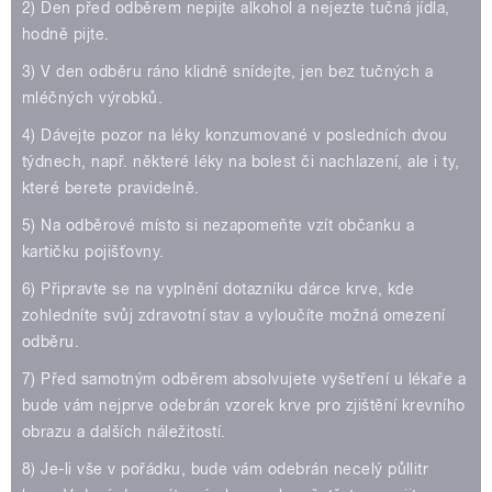
2) Den před odběrem nepijte alkohol a nejezte tučná jídla,
hodně pijte.
3) V den odběru ráno klidně snídejte, jen bez tučných a
mléčných výrobků.
4) Dávejte pozor na léky konzumované v posledních dvou
týdnech, např. některé léky na bolest či nachlazení, ale i ty,
které berete pravidelně.
5) Na odběrové místo si nezapomeňte vzít občanku a
kartičku pojišťovny.
6) Připravte se na vyplnění dotazníku dárce krve, kde
zohledníte svůj zdravotní stav a vyloučíte možná omezení
odběru.
7) Před samotným odběrem absolvujete vyšetření u lékaře a
bude vám nejprve odebrán vzorek krve pro zjištění krevního
obrazu a dalších náležitostí.
8) Je-li vše v pořádku, bude vám odebrán necelý půllitr