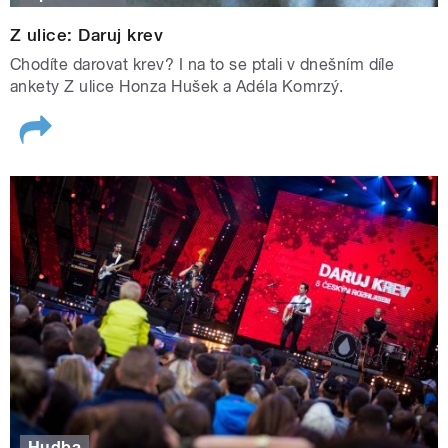
Z ulice: Daruj krev
Chodíte darovat krev? I na to se ptali v dnešním díle
ankety Z ulice Honza Hušek a Adéla Komrzý.
Hudba