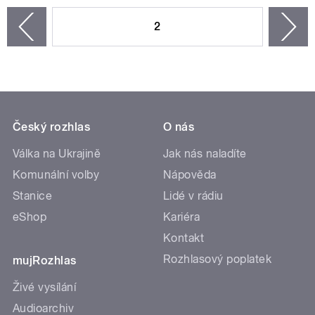
STRÁNKY
2
n
zí
Český rozhlas
O nás
Válka na Ukrajině
Jak nás naladíte
Komunální volby
Nápověda
Stanice
Lidé v rádiu
eShop
Kariéra
Kontakt
Rozhlasový poplatek
mujRozhlas
Živé vysílání
Audioarchiv