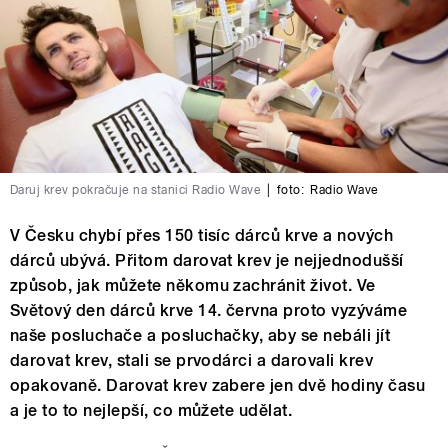
Daruj krev pokračuje na stanici Radio Wave
|
foto:
Radio Wave
V Česku chybí přes 150 tisíc dárců krve a nových
dárců ubývá. Přitom darovat krev je nejjednodušší
způsob, jak můžete někomu zachránit život. Ve
Světový den dárců krve 14. června proto vyzýváme
naše posluchače a posluchačky, aby se nebáli jít
darovat krev, stali se prvodárci a darovali krev
opakovaně. Darovat krev zabere jen dvě hodiny času
a je to to nejlepší, co můžete udělat.