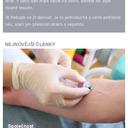
krve. V daný den máte nárok na volno, šetřete se, pijte
hodně tekutin.
9) Nebojte se jít darovat. Je to jednoduchá a velmi potřebná
věc, stačí jen překonat strach a nejistotu.
NEJNOVĚJŠÍ ČLÁNKY
Společnost