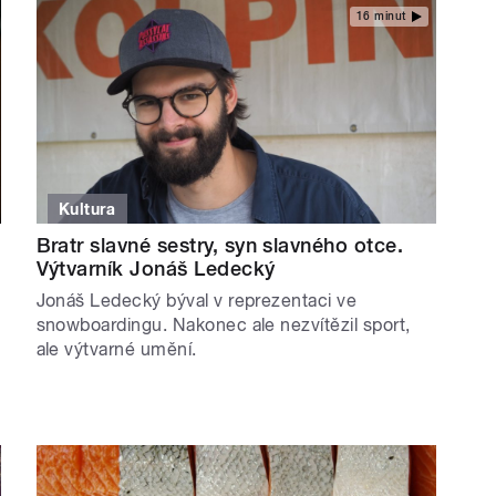
16 minut
Kultura
Bratr slavné sestry, syn slavného otce.
Výtvarník Jonáš Ledecký
Jonáš Ledecký býval v reprezentaci ve
snowboardingu. Nakonec ale nezvítězil sport,
ale výtvarné umění.