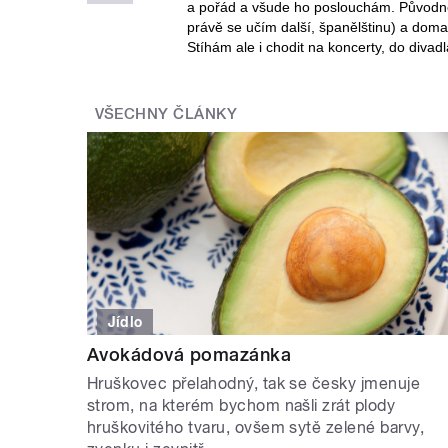
a pořád a všude ho poslouchám. Původně j
právě se učím další, španělštinu) a doma
Stíhám ale i chodit na koncerty, do divadla,
VŠECHNY ČLÁNKY
Jídlo
Avokádová pomazánka
Hruškovec přelahodný, tak se česky jmenuje
strom, na kterém bychom našli zrát plody
hruškovitého tvaru, ovšem sytě zelené barvy,