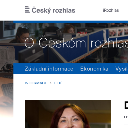
Přejít k hlavnímu obsahu
iRozhlas
Základní informace
Ekonomika
Vysíl
INFORMACE
LIDÉ
r