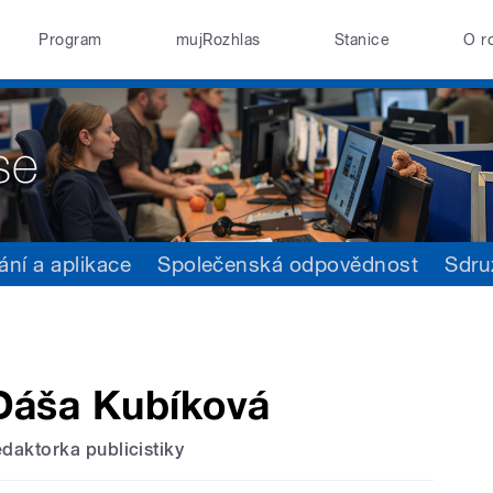
Program
mujRozhlas
Stanice
O r
ání a aplikace
Společenská odpovědnost
Sdru
Dáša Kubíková
edaktorka publicistiky