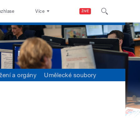
ozhlase
Více
ŽIVĚ
žení a orgány
Umělecké soubory