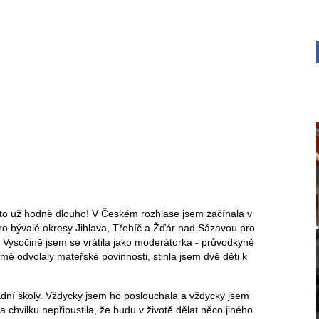
to už hodně dlouho! V Českém rozhlase jsem začínala v
ro bývalé okresy Jihlava, Třebíč a Žďár nad Sázavou pro
 Vysočině jsem se vrátila jako moderátorka - průvodkyně
odvolaly mateřské povinnosti, stihla jsem dvě děti k
adní školy. Vždycky jsem ho poslouchala a vždycky jsem
a chvilku nepřipustila, že budu v životě dělat něco jiného