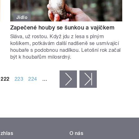
Jídlo
Zapečené houby se šunkou a vajíčkem
Sláva, už rostou. Když jdu z lesa s plným
košíkem, potkávám další nadšeně se usmívající
houbaře s podobnou nadílkou. Letošní rok začal
být k houbařům milosrdný.
222
223
224
…
následující ›
poslední »
zhlas
O nás