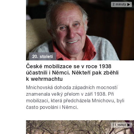
2 minuty
20. století
České mobilizace se v roce 1938
účastnili i Němci. Někteří pak zběhli
k wehrmachtu
Mnichovská dohoda západních mocností
znamenala velký přelom v září 1938. Při
mobilizaci, která předcházela Mnichovu, byli
často povoláni i Němci.
11 minut