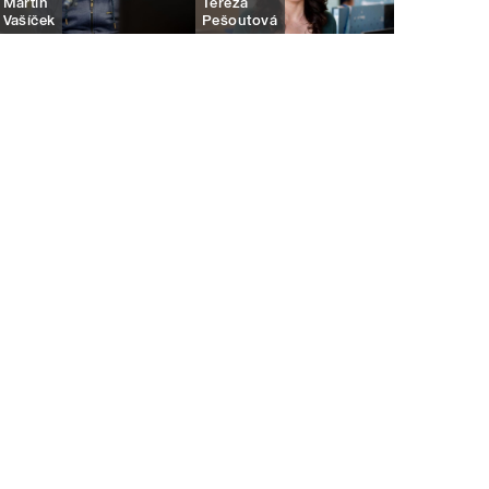
Martin
Tereza
Vašíček
Pešoutová