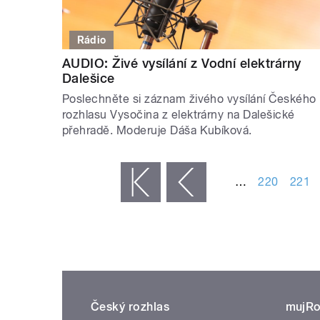
Rádio
AUDIO: Živé vysílání z Vodní elektrárny
Dalešice
Poslechněte si záznam živého vysílání Českého
rozhlasu Vysočina z elektrárny na Dalešické
přehradě. Moderuje Dáša Kubíková.
STRÁNKY
…
220
221
« první
‹ předchozí
Český rozhlas
mujRo