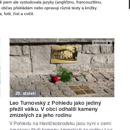
sem ale vystudovala jazyky (angličtinu, francouzštinu,
 občas překládám nebo opravuji různé texty a knížky.
 fotit, číst a cvičit.
3 minuty
20. století
Leo Turnovský z Pohledu jako jediný
přežil válku. V obci odhalili kameny
zmizelých za jeho rodinu
V Pohledu na Havlíčkobrodsku jsou nyní v zemi
zasazeny čtyři kameny zmizelých za rodinu Lea