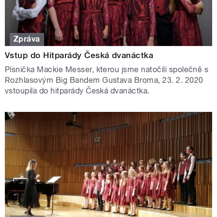
Zpráva
Vstup do Hitparády Česká dvanáctka
Písnička Mackie Messer, kterou jsme natočili společně s
Rozhlasovým Big Bandem Gustava Broma, 23. 2. 2020
vstoupila do hitparády Česká dvanáctka.