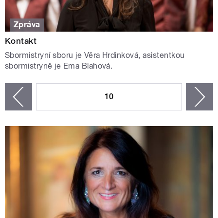
Zpráva
Kontakt
Sbormistryní sboru je Věra Hrdinková, asistentkou
sbormistryně je Ema Blahová.
STRÁNKY
10
n
zí