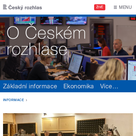
Přejít k hlavnímu obsahu
MENU
ŽIVĚ
Základní informace
Ekonomika
Více
…
INFORMACE