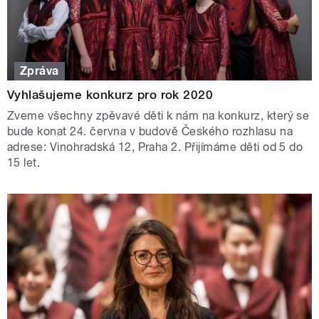
Zpráva
Vyhlašujeme konkurz pro rok 2020
Zveme všechny zpěvavé děti k nám na konkurz, který se
bude konat 24. června v budově Českého rozhlasu na
adrese: Vinohradská 12, Praha 2. Přijímáme děti od 5 do
15 let.