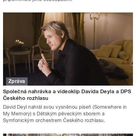
Zpráva
Společná nahrávka a videoklip Davida Deyla a DPS
Českého rozhlasu
David Deyl nahrál svou vysněnou píseň (Somewhere in
My Memory) s Dětským pěveckým sborem a
Symfonickým orchestrem Českého rozhlasu.