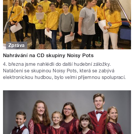
Zpráva
Nahrávání na CD skupiny Noisy Pots
4. března jsme nahlédli do další hudební záložky.
Natáčení se skupinou Noisy Pots, která se zabývá
elektronickou hudbou, bylo velmi příjemnou spoluprací.