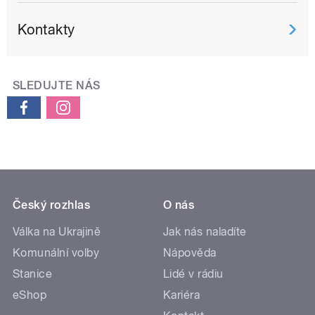
Kontakty
SLEDUJTE NÁS
Český rozhlas
O nás
Válka na Ukrajině
Jak nás naladíte
Komunální volby
Nápověda
Stanice
Lidé v rádiu
eShop
Kariéra