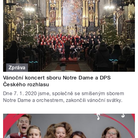
Zpráva
Vánoční koncert sboru Notre Dame a DPS
Českého rozhlasu
Dne 7. 1. 2020 jsme, společně se smíšeným sborem
Notre Dame a orchestrem, zakončili vánoční svátky.