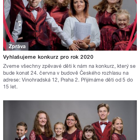
Zpráva
Vyhlašujeme konkurz pro rok 2020
Zveme všechny zpěvavé děti k nám na konkurz, který se
bude konat 24. června v budově Českého rozhlasu na
adrese: Vinohradská 12, Praha 2. Přijímáme děti od 5 do
15 let.