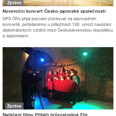
Zpráva
Novoroční koncert Česko-japonské společnosti
DPS ČRo přijal pozvání účinkovat na slavnostním
koncertě, pořádanému u příležitosti 100. výročí navázání
diplomatických vztahů mezi Československou republikou
a Japonskem.
Zpráva
Natáčení filmu Příběh hrůzostrašné Eliz