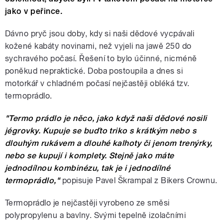
jako v peřince.
Dávno pryč jsou doby, kdy si naši dědové vycpávali
kožené kabáty novinami, než vyjeli na jawě 250 do
sychravého počasí. Řešení to bylo účinné, nicméně
poněkud nepraktické. Doba postoupila a dnes si
motorkář v chladném počasí nejčastěji obléká tzv.
termoprádlo.
"Termo prádlo je něco, jako když naši dědové nosili
jégrovky. Kupuje se buďto triko s krátkým nebo s
dlouhým rukávem a dlouhé kalhoty či jenom trenýrky,
nebo se kupují i komplety. Stejně jako máte
jednodílnou kombinézu, tak je i jednodílné
termoprádlo,"
popisuje Pavel Škrampal z Bikers Crownu.
Termoprádlo je nejčastěji vyrobeno ze směsi
polypropylenu a bavlny. Svými tepelně izolačními