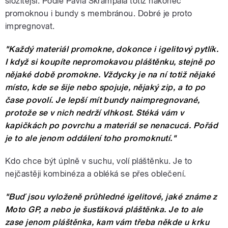
složitější. Podle Pavla Škrampala totiž nakonec
promoknou i bundy s membránou. Dobré je proto
impregnovat.
"Každý materiál promokne, dokonce i igelitový pytlík.
I když si koupíte nepromokavou pláštěnku, stejně po
nějaké době promokne. Vždycky je na ní totiž nějaké
místo, kde se šije nebo spojuje, nějaký zip, a to po
čase povolí. Je lepší mít bundy naimpregnované,
protože se v nich nedrží vlhkost. Stéká vám v
kapičkách po povrchu a materiál se nenacucá. Pořád
je to ale jenom oddálení toho promoknutí."
Kdo chce být úplně v suchu, volí pláštěnku. Je to
nejčastěji kombinéza a obléká se přes oblečení.
"Buď jsou vyloženě průhledné igelitové, jaké známe z
Moto GP, a nebo je šusťáková pláštěnka. Je to ale
zase jenom pláštěnka, kam vám třeba někde u krku