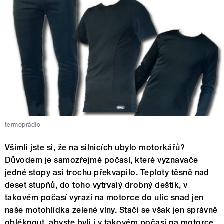
termoprádlo
Všimli jste si, že na silnicích ubylo motorkářů?
Důvodem je samozřejmě počasí, které vyznavače
jedné stopy asi trochu překvapilo. Teploty těsně nad
deset stupňů, do toho vytrvalý drobný deštík, v
takovém počasí vyrazí na motorce do ulic snad jen
naše motohlídka zelené vlny. Stačí se však jen správně
obléknout, abyste byli i v takovém počasí na motorce