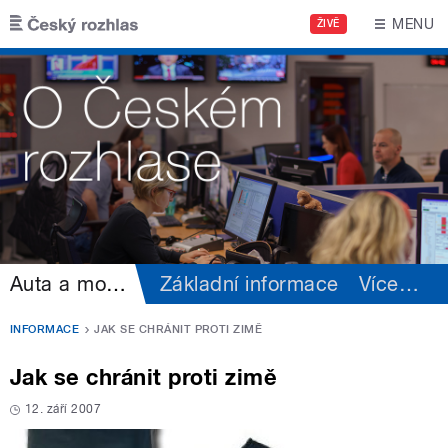
Přejít k hlavnímu obsahu
MENU
ŽIVĚ
Auta a motorismus
Základní informace
Více
…
INFORMACE
JAK SE CHRÁNIT PROTI ZIMĚ
Jak se chránit proti zimě
12. září 2007