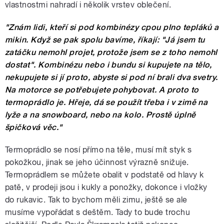
vlastnostmi nahradí i několik vrstev oblečení.
"Znám lidi, kteří si pod kombinézy cpou plno tepláků a
mikin. Když se pak spolu bavíme, říkají: "Já jsem tu
zatáčku nemohl projet, protože jsem se z toho nemohl
dostat". Kombinézu nebo i bundu si kupujete na tělo,
nekupujete si jí proto, abyste si pod ní brali dva svetry.
Na motorce se potřebujete pohybovat. A proto to
termoprádlo je. Hřeje, dá se použít třeba i v zimě na
lyže a na snowboard, nebo na kolo. Prostě úplně
špičková věc."
Termoprádlo se nosí přímo na těle, musí mít styk s
pokožkou, jinak se jeho účinnost výrazně snižuje.
Termoprádlem se můžete obalit v podstatě od hlavy k
patě, v prodeji jsou i kukly a ponožky, dokonce i vložky
do rukavic. Tak to bychom měli zimu, ještě se ale
musíme vypořádat s deštěm. Tady to bude trochu