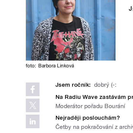
J
foto:
Barbora Linková
Jsem ročník:
dobrý (-:
Na Radiu Wave zastávám p
Moderátor pořadu Bourání
Nejraději poslouchám?
Četby na pokračování z arch