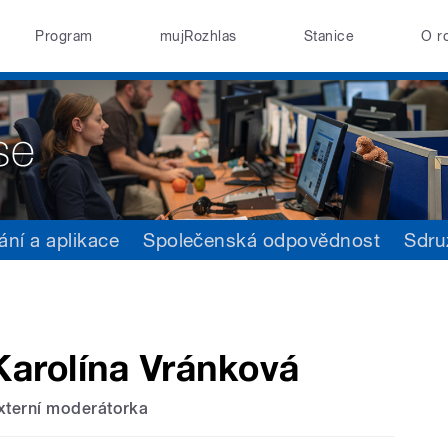
Program
mujRozhlas
Stanice
O r
ání a aplikace
Společenská odpovědnost
Sdru
Karolína Vránková
xterní moderátorka