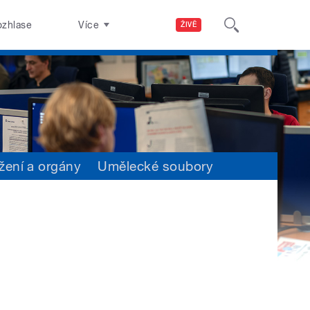
ozhlase
Více
ŽIVĚ
žení a orgány
Umělecké soubory