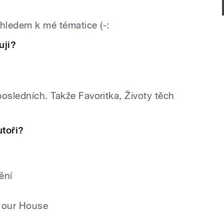
hledem k mé tématice (-:
uji?
osledních. Takže Favoritka, Životy těch
utoři?
ění
 our House