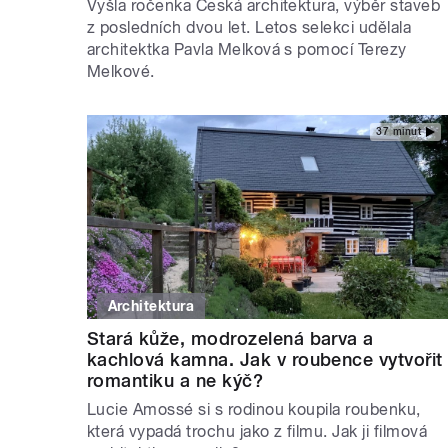
Vyšla ročenka Česká architektura, výběr staveb
z posledních dvou let. Letos selekci udělala
architektka Pavla Melková s pomocí Terezy
Melkové.
37 minut
Architektura
Stará kůže, modrozelená barva a
kachlová kamna. Jak v roubence vytvořit
romantiku a ne kýč?
Lucie Amossé si s rodinou koupila roubenku,
která vypadá trochu jako z filmu. Jak ji filmová