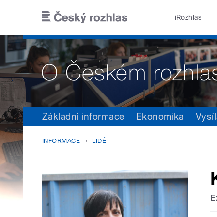
Přejít k hlavnímu obsahu
iRozhlas
Základní informace
Ekonomika
Vysíl
INFORMACE
LIDÉ
E