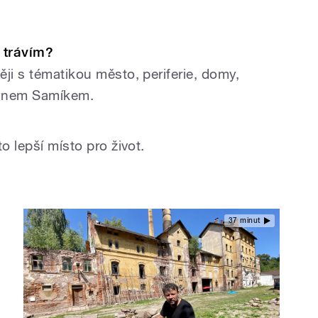
?
o trávím?
ji s tématikou město, periferie, domy,
 synem Samíkem.
o lepší místo pro život.
37 minut