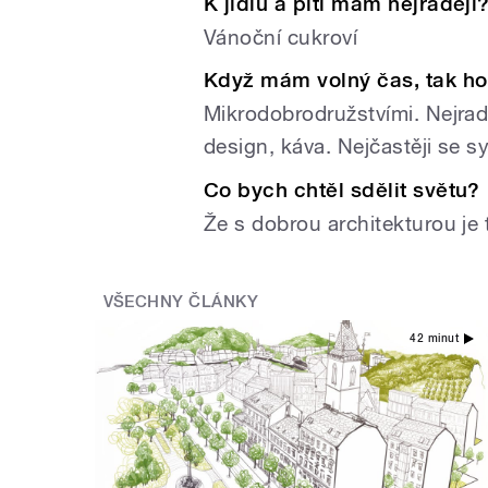
K jídlu a pití mám nejraději
Vánoční cukroví
Když mám volný čas, tak h
Mikrodobrodružstvími. Nejradě
design, káva. Nejčastěji se
Co bych chtěl sdělit světu?
Že s dobrou architekturou je t
VŠECHNY ČLÁNKY
42 minut