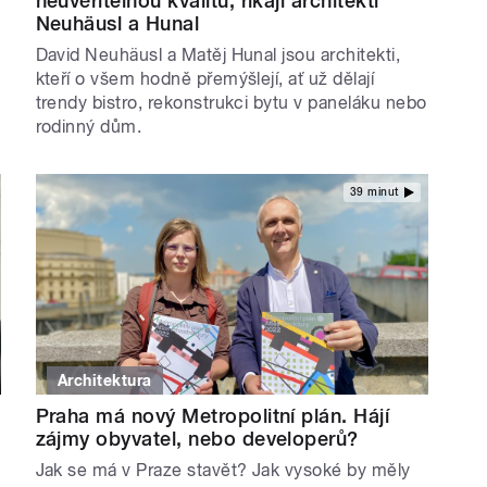
neuvěřitelnou kvalitu, říkají architekti
Neuhäusl a Hunal
David Neuhäusl a Matěj Hunal jsou architekti,
kteří o všem hodně přemýšlejí, ať už dělají
trendy bistro, rekonstrukci bytu v paneláku nebo
rodinný dům.
39 minut
Architektura
Praha má nový Metropolitní plán. Hájí
zájmy obyvatel, nebo developerů?
Jak se má v Praze stavět? Jak vysoké by měly