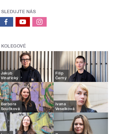
SLEDUJTE NÁS
KOLEGOVÉ
Jakub
Filip
Vinařický
Černý
Barbora
Ivana
Součková
Veselková