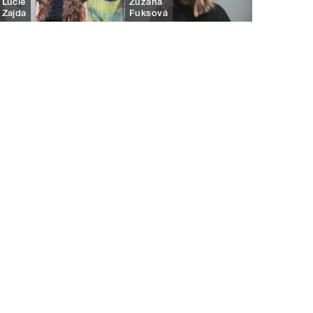
Lucie
Zuzana
Zajda
Fuksová