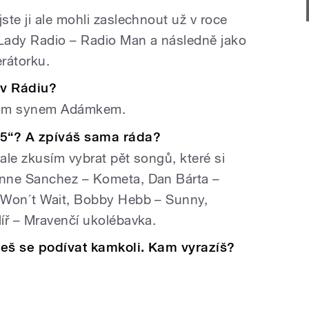
te ji ale mohli zaslechnout už v roce
 Lady Radio – Radio Man a následně jako
erátorku.
 v Rádiu?
sným synem Adámkem.
P5“? A zpíváš sama ráda?
 ale zkusím vybrat pět songů, které si
nne Sanchez – Kometa, Dan Bárta –
 Won´t Wait, Bobby Hebb – Sunny,
íř – Mravenčí ukolébavka.
žeš se podívat kamkoli. Kam vyrazíš?