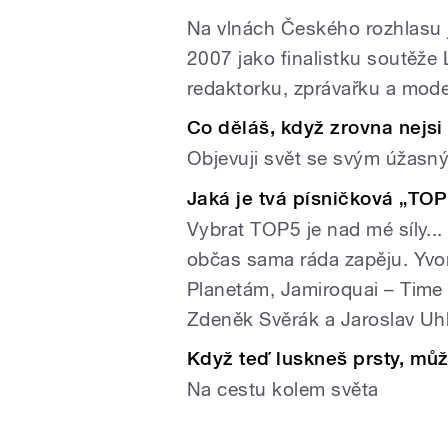
Na vlnách Českého rozhlasu js
2007 jako finalistku soutěže
redaktorku, zprávařku a mod
Co děláš, když zrovna nejsi
Objevuji svět se svým úža
Jaká je tvá písničková „TO
Vybrat TOP5 je nad mé síly...
občas sama ráda zapěju. Yvo
Planetám, Jamiroquai – Time
Zdeněk Svěrák a Jaroslav Uhl
Když teď luskneš prsty, mů
Na cestu kolem světa