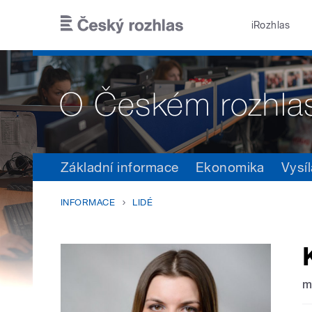
Přejít k hlavnímu obsahu
iRozhlas
Základní informace
Ekonomika
Vysíl
INFORMACE
LIDÉ
m