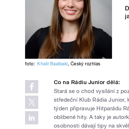
D
j
foto:
Khalil Baalbaki
,
Český rozhlas
Co na Rádiu Junior dělá:
Stará se o chod vysílání z p
středeční Klub Rádia Junior,
týden připravuje Hitparádu Rá
oblibené hity. A taky je autor
osobnosti dávají tipy na sk