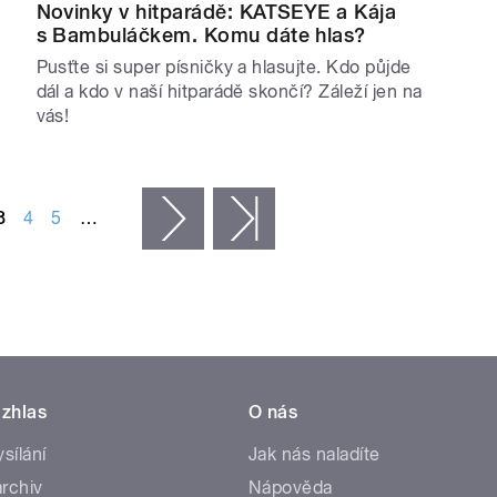
Novinky v hitparádě: KATSEYE a Kája
s Bambuláčkem. Komu dáte hlas?
Pusťte si super písničky a hlasujte. Kdo půjde
dál a kdo v naší hitparádě skončí? Záleží jen na
vás!
3
4
5
…
následující ›
poslední »
zhlas
O nás
ysílání
Jak nás naladíte
rchiv
Nápověda