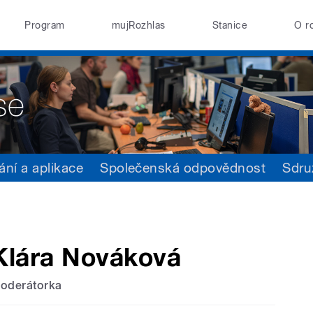
Program
mujRozhlas
Stanice
O r
ání a aplikace
Společenská odpovědnost
Sdru
Klára Nováková
oderátorka