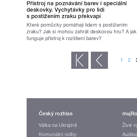
Přístroj na poznávání barev i speciální
deskovky. Vychytávky pro lidi
s postižením zraku překvapí
Které pomůcky pomáhají lidem s postižením
zraku? Jak si mohou zahrát deskovou hru? A jak
funguje přístroj k rozlišení barev?
STRÁNKY
1
2
« první
‹ předchozí
Český rozhlas
mujRo
Válka na Ukrajině
Živé v
Komunální volby
Audioa