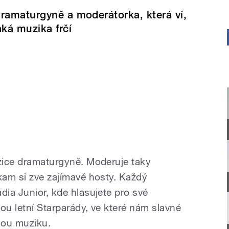
ramaturgyně a moderátorka, která ví,
aká muzika frčí
ozice dramaturgyně. Moderuje taky
 kam si zve zajímavé hosty. Každý
dia Junior, kde hlasujete pro své
kou letní Starparády, ve které nám slavné
vělou muziku.