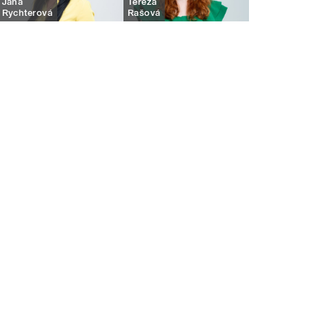
Jana
Tereza
Rychterová
Rašová