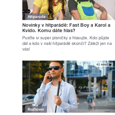
Hitparáda
Novinky v hitparádě: Fast Boy a Karol a
Kvído. Komu dáte hlas?
Pusťte si super písničky a hlasujte. Kdo půjde
dál a kdo v naší hitparádě skončí? Záleží jen na
vás!
42 minut
Rozhovor