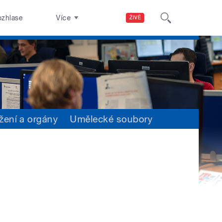
ozhlase
Více
ŽIVĚ
žení a orgány
Umělecké soubory