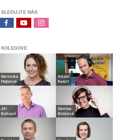
SLEDUJTE NÁS
KOLEGOVÉ
Veronika
Adam
Hájková
Kebrt
Jiří
Denisa
Kohout
Kimlová