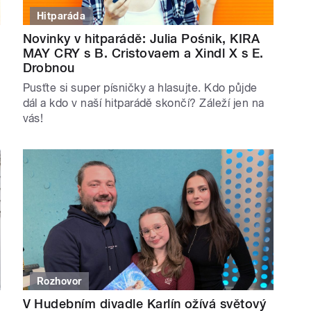
Hitparáda
Novinky v hitparádě: Julia Pośnik, KIRA
MAY CRY s B. Cristovaem a Xindl X s E.
Drobnou
Pusťte si super písničky a hlasujte. Kdo půjde
dál a kdo v naší hitparádě skončí? Záleží jen na
vás!
Rozhovor
V Hudebním divadle Karlín ožívá světový