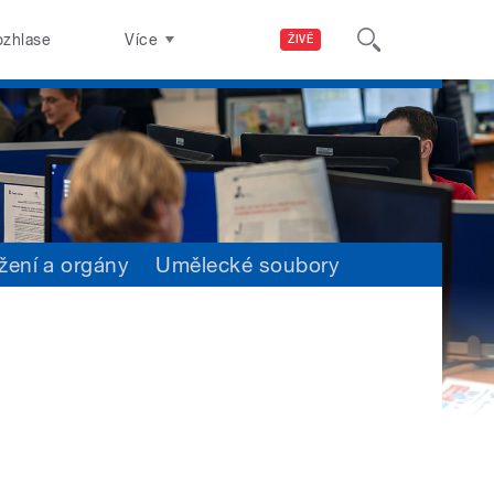
ozhlase
Více
ŽIVĚ
žení a orgány
Umělecké soubory