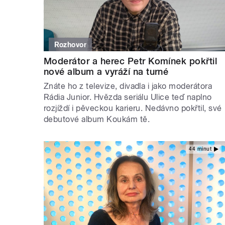
Rozhovor
Moderátor a herec Petr Komínek pokřtil
nové album a vyráží na turné
Znáte ho z televize, divadla i jako moderátora
Rádia Junior. Hvězda seriálu Ulice teď naplno
rozjíždí i pěveckou karieru. Nedávno pokřtil, své
debutové album Koukám tě.
44 minut