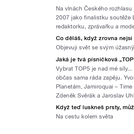
Na vlnách Českého rozhlasu js
2007 jako finalistku soutěže
redaktorku, zprávařku a mod
Co děláš, když zrovna nejsi
Objevuji svět se svým úža
Jaká je tvá písničková „TO
Vybrat TOP5 je nad mé síly...
občas sama ráda zapěju. Yvo
Planetám, Jamiroquai – Time
Zdeněk Svěrák a Jaroslav Uhl
Když teď luskneš prsty, mů
Na cestu kolem světa