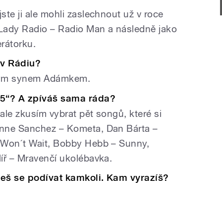
te ji ale mohli zaslechnout už v roce
 Lady Radio – Radio Man a následně jako
erátorku.
 v Rádiu?
sným synem Adámkem.
P5“? A zpíváš sama ráda?
 ale zkusím vybrat pět songů, které si
nne Sanchez – Kometa, Dan Bárta –
 Won´t Wait, Bobby Hebb – Sunny,
íř – Mravenčí ukolébavka.
žeš se podívat kamkoli. Kam vyrazíš?