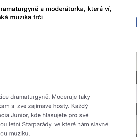
ramaturgyně a moderátorka, která ví,
aká muzika frčí
ozice dramaturgyně. Moderuje taky
 kam si zve zajímavé hosty. Každý
dia Junior, kde hlasujete pro své
kou letní Starparády, ve které nám slavné
vělou muziku.