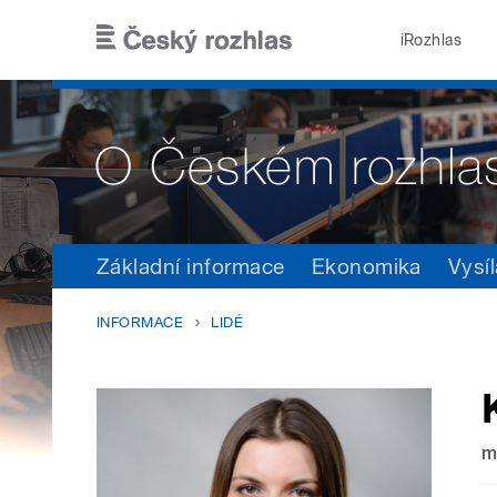
Přejít k hlavnímu obsahu
iRozhlas
Základní informace
Ekonomika
Vysíl
INFORMACE
LIDÉ
m