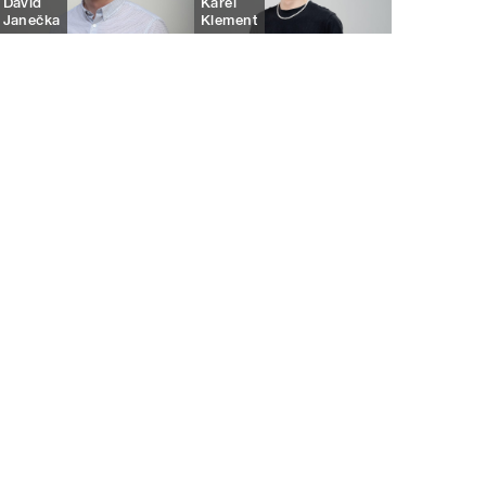
David
Karel
Janečka
Klement