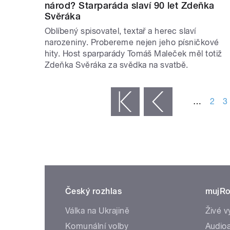
národ? Starparáda slaví 90 let Zdeňka
Svěráka
Oblíbený spisovatel, textař a herec slaví
narozeniny. Probereme nejen jeho písničkové
hity. Host sparparády Tomáš Maleček měl totiž
Zdeňka Svěráka za svědka na svatbě.
STRÁNKY
…
2
3
« první
‹ předchozí
Český rozhlas
mujRo
Válka na Ukrajině
Živé v
Komunální volby
Audioa