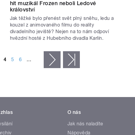
hit muzikál Frozen neboli Ledové
království
Jak těžké bylo přenést svět plný sněhu, ledu a
kouzel z animovaného filmu do reality
divadelního jeviště? Nejen na to nám odpoví
hvězdní hosté z Hubebního divadla Karlín.
4
5
6
…
následující ›
poslední »
zhlas
O nás
ysílání
Jak nás naladíte
rchiv
Nápověda