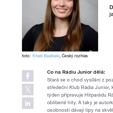
D
j
foto:
Khalil Baalbaki
,
Český rozhlas
Co na Rádiu Junior dělá:
Stará se o chod vysílání z p
středeční Klub Rádia Junior,
týden připravuje Hitparádu Rá
oblibené hity. A taky je autor
osobnosti dávají tipy na sk