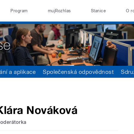
Program
mujRozhlas
Stanice
O r
ání a aplikace
Společenská odpovědnost
Sdru
Klára Nováková
oderátorka