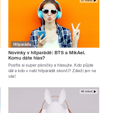
57 minut
Hitparáda
Novinky v hitparádě: BTS a MikAel.
Komu dáte hlas?
Pusťte si super písničky a hlasujte. Kdo půjde
dál a kdo v naší hitparádě skončí? Záleží jen na
vás!
60 minut