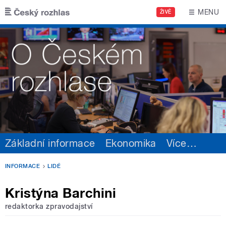
Přejít k hlavnímu obsahu
MENU
ŽIVĚ
Základní informace
Ekonomika
Více
…
INFORMACE
LIDÉ
Kristýna Barchini
redaktorka zpravodajství