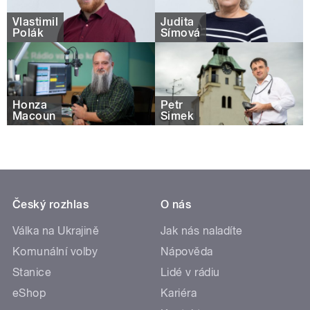
Vlastimil
Judita
Polák
Šímová
Honza
Petr
Macoun
Šimek
Český rozhlas
O nás
Válka na Ukrajině
Jak nás naladíte
Komunální volby
Nápověda
Stanice
Lidé v rádiu
eShop
Kariéra