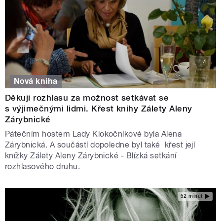
Nová kniha
Děkuji rozhlasu za možnost setkávat se
s výjimečnými lidmi. Křest knihy Zálety Aleny
Zárybnické
Pátečním hostem Lady Klokočníkové byla Alena
Zárybnická. A součástí dopoledne byl také křest její
knížky Zálety Aleny Zárybnické - Blízká setkání
rozhlasového druhu.
52 minut