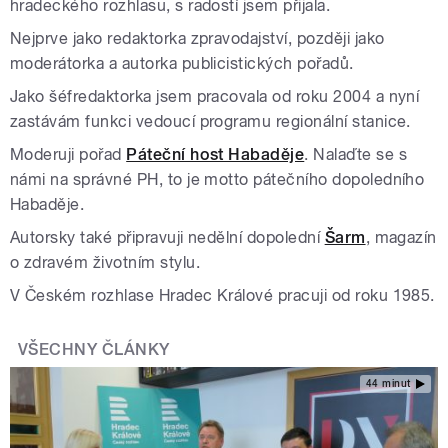
hradeckého rozhlasu, s radostí jsem přijala.
Nejprve jako redaktorka zpravodajství, později jako
moderátorka a autorka publicistických pořadů.
Jako šéfredaktorka jsem pracovala od roku 2004 a nyní
zastávám funkci vedoucí programu regionální stanice.
Moderuji pořad
Páteční host Habaděje
. Nalaďte se s
námi na správné PH, to je motto pátečního dopoledního
Habaděje.
Autorsky také připravuji nedělní dopolední
Šarm
, magazín
o zdravém životním stylu.
V Českém rozhlase Hradec Králové pracuji od roku 1985.
VŠECHNY ČLÁNKY
44 minut