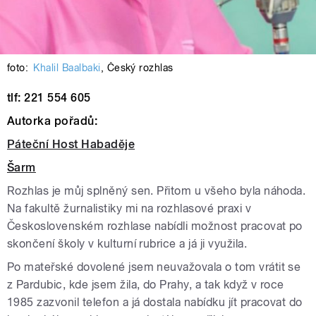
foto:
Khalil Baalbaki
,
Český rozhlas
tlf: 221 554 605
Autorka pořadů:
Páteční Host Habaděje
Šarm
Rozhlas je můj splněný sen. Přitom u všeho byla náhoda.
Na fakultě žurnalistiky mi na rozhlasové praxi v
Československém rozhlase nabídli možnost pracovat po
skončení školy v kulturní rubrice a já ji využila.
Po mateřské dovolené jsem neuvažovala o tom vrátit se
z Pardubic, kde jsem žila, do Prahy, a tak když v roce
1985 zazvonil telefon a já dostala nabídku jít pracovat do