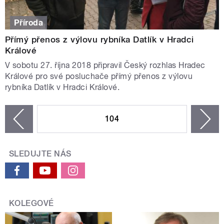
Příroda
Přímý přenos z výlovu rybníka Datlík v Hradci
Králové
V sobotu 27. října 2018 připravil Český rozhlas Hradec
Králové pro své posluchače přímý přenos z výlovu
rybníka Datlík v Hradci Králové.
STRÁNKY
104
n
zí
SLEDUJTE NÁS
KOLEGOVÉ