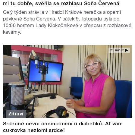
mi tu dobře, svěřila se rozhlasu Soňa Červená
Celý týden strávila v Hradci Králové herečka a operní
pěvkyně Soňa Červená. V pátek 9. listopadu byla od
10:00 hostem Lady Klokočníkové v přenosu z rozhlasové
kavárny.
21 minut
Zdraví
Srdečně cévní onemocnění u diabetiků. Ať vám
cukrovka nezlomí srdce!