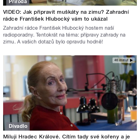
Příroda
VIDEO: Jak připravit muškáty na zimu? Zahradní
rádce František Hlubocký vám to ukázal
Zahradní rádce František Hlubocký hostem naší
radioporadny. Tentokrát na téma: přípravy zahrady na
zimu. A vašich dotazů bylo opravdu hodně!
46 minut
Divadlo
Miluji Hradec Králové. Cítím tady své kořeny a je