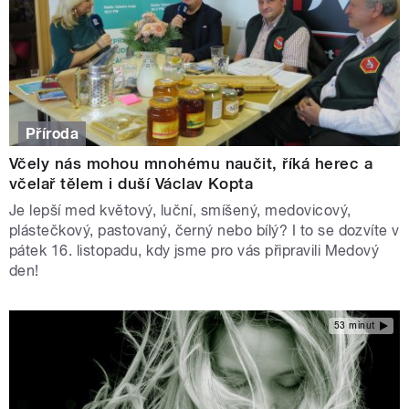
Příroda
Včely nás mohou mnohému naučit, říká herec a
včelař tělem i duší Václav Kopta
Je lepší med květový, luční, smíšený, medovicový,
plástečkový, pastovaný, černý nebo bílý? I to se dozvíte v
pátek 16. listopadu, kdy jsme pro vás připravili Medový
den!
53 minut