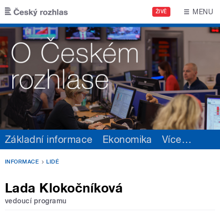
Přejít k hlavnímu obsahu
MENU
ŽIVĚ
Základní informace
Ekonomika
Více
…
INFORMACE
LIDÉ
Lada Klokočníková
vedoucí programu