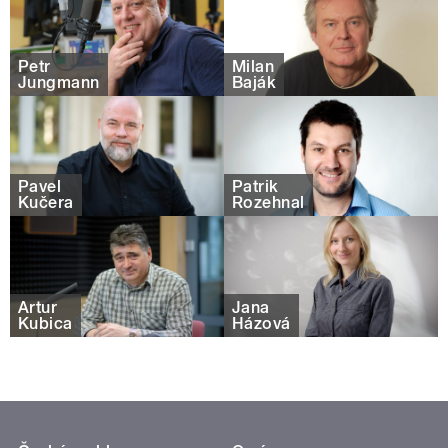
Petr
Milan
Jungmann
Baják
Pavel
Patrik
Kučera
Rozehnal
Artur
Jana
Kubica
Házová