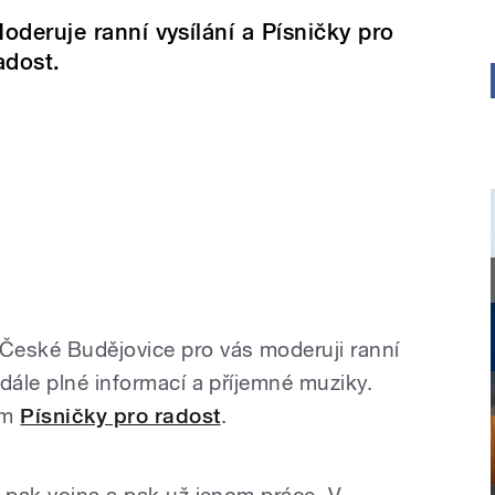
oderuje ranní vysílání a Písničky pro
adost.
České Budějovice pro vás moderuji ranní
dále plné informací a příjemné muziky.
em
Písničky pro radost
.
, pak vojna a pak už jenom práce. V