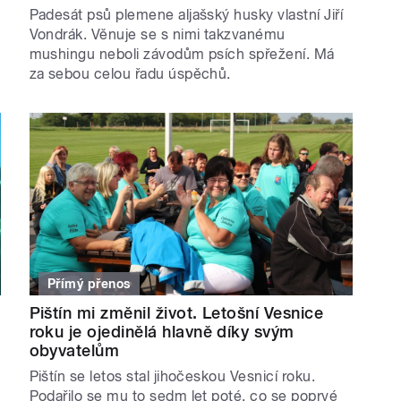
Padesát psů plemene aljašský husky vlastní Jiří
Vondrák. Věnuje se s nimi takzvanému
mushingu neboli závodům psích spřežení. Má
za sebou celou řadu úspěchů.
Přímý přenos
Pištín mi změnil život. Letošní Vesnice
roku je ojedinělá hlavně díky svým
obyvatelům
Pištín se letos stal jihočeskou Vesnicí roku.
Podařilo se mu to sedm let poté, co se poprvé