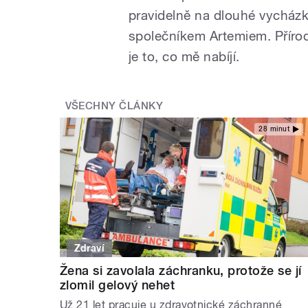
pravidelně na dlouhé vycház
společníkem Artemiem. Příroda
je to, co mě nabíjí.
VŠECHNY ČLÁNKY
28 minut
Zdraví
Žena si zavolala záchranku, protože se jí
zlomil gelový nehet
Už 21 let pracuje u zdravotnické záchranné