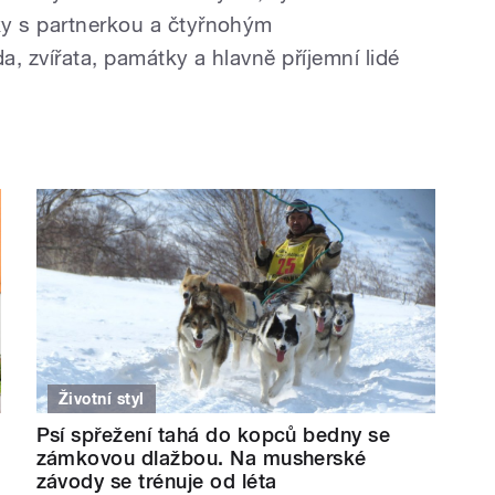
ky s partnerkou a čtyřnohým
, zvířata, památky a hlavně příjemní lidé
Životní styl
Psí spřežení tahá do kopců bedny se
zámkovou dlažbou. Na musherské
závody se trénuje od léta