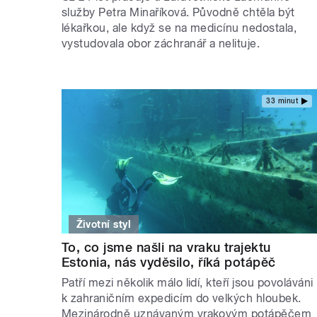
služby Petra Minaříková. Původně chtěla být
lékařkou, ale když se na medicínu nedostala,
vystudovala obor záchranář a nelituje.
33 minut
Životní styl
To, co jsme našli na vraku trajektu
Estonia, nás vyděsilo, říká potápěč
Patří mezi několik málo lidí, kteří jsou povoláváni
k zahraničním expedicím do velkých hloubek.
Mezinárodně uznávaným vrakovým potápěčem