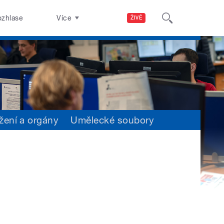
ozhlase
Více
ŽIVĚ
žení a orgány
Umělecké soubory