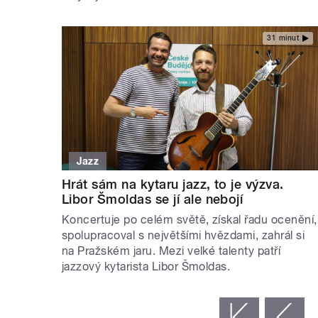
31 minut
Jazz
Hrát sám na kytaru jazz, to je výzva.
Libor Šmoldas se jí ale nebojí
Koncertuje po celém světě, získal řadu ocenění,
spolupracoval s největšími hvězdami, zahrál si
na Pražském jaru. Mezi velké talenty patří
jazzový kytarista Libor Šmoldas.
STRÁNKY
« první
‹ předchozí