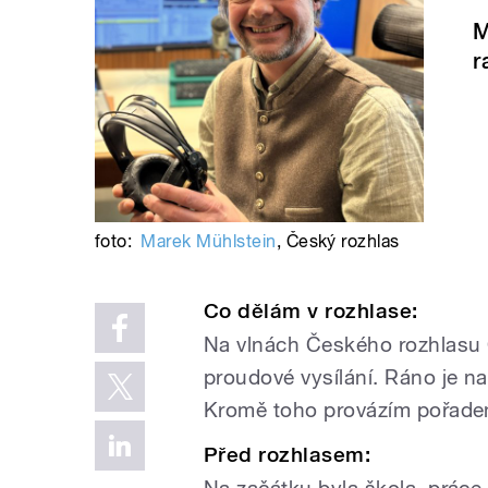
M
r
foto:
Marek Mühlstein
,
Český rozhlas
Co dělám v rozhlase:
Na vlnách Českého rozhlasu 
proudové vysílání. Ráno je na
Kromě toho provázím pořad
Před rozhlasem:
Na začátku byla škola, práce