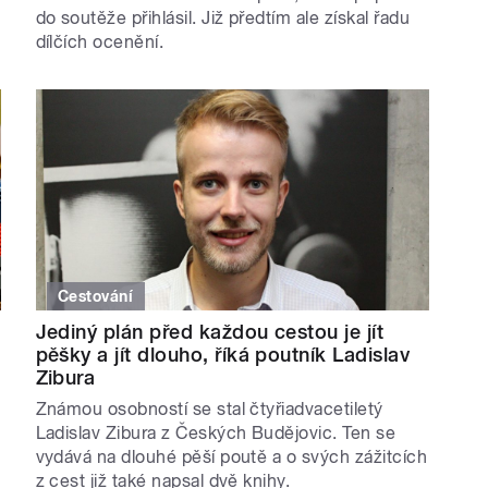
do soutěže přihlásil. Již předtím ale získal řadu
dílčích ocenění.
Cestování
Jediný plán před každou cestou je jít
pěšky a jít dlouho, říká poutník Ladislav
Zibura
Známou osobností se stal čtyřiadvacetiletý
Ladislav Zibura z Českých Budějovic. Ten se
vydává na dlouhé pěší poutě a o svých zážitcích
z cest již také napsal dvě knihy.