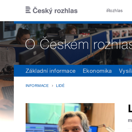
Přejít k hlavnímu obsahu
iRozhlas
Základní informace
Ekonomika
Vysíl
INFORMACE
LIDÉ
m