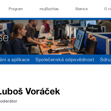
Program
mujRozhlas
Stanice
O r
ání a aplikace
Společenská odpovědnost
Sdru
Luboš Voráček
oderátor