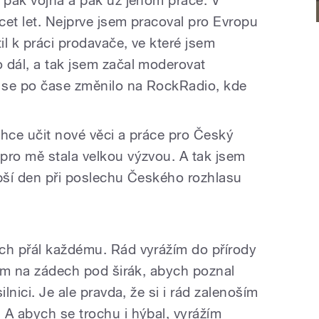
cet let. Nejprve jsem pracoval pro Evropu
il k práci prodavače, ve které jsem
 dál, a tak jsem začal moderovat
 se po čase změnilo na RockRadio, kde
chce učit nové věci a práce pro Český
pro mě stala velkou výzvou. A tak jsem
epší den při poslechu Českého rozhlasu
ch přál každému. Rád vyrážím do přírody
hem na zádech pod širák, abych poznal
ilnici. Je ale pravda, že si i rád zalenoším
 A abych se trochu i hýbal, vyrážím