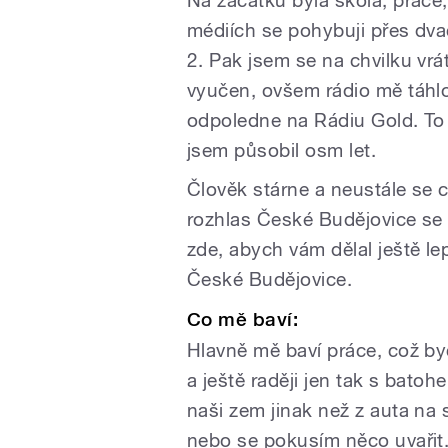
médiích se pohybuji přes dva
2. Pak jsem se na chvilku vrát
vyučen, ovšem rádio mě táhlo
odpoledne na Rádiu Gold. To
jsem působil osm let.
Člověk stárne a neustále se 
rozhlas České Budějovice se 
zde, abych vám dělal ještě l
České Budějovice.
Co mě baví:
Hlavně mě baví práce, což by
a ještě raději jen tak s bato
naši zem jinak než z auta na s
nebo se pokusím něco uvařit.