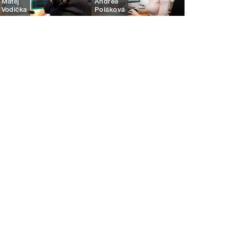
Matěj
Andrea
Vodička
Poláková