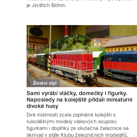
je Jindřich Böhm.
Životní styl
Sami vyrábí vláčky, domečky i figurky.
Naposledy na kolejiště přidali miniaturní
divoké husy
Dvě místnosti zcela zaplněné kolejišti s
rukodělnými modely vlakových souprav,
figurkami i doplňky ze skutečné železnice se
skrývají v sídle Klubu železničních modelářů.