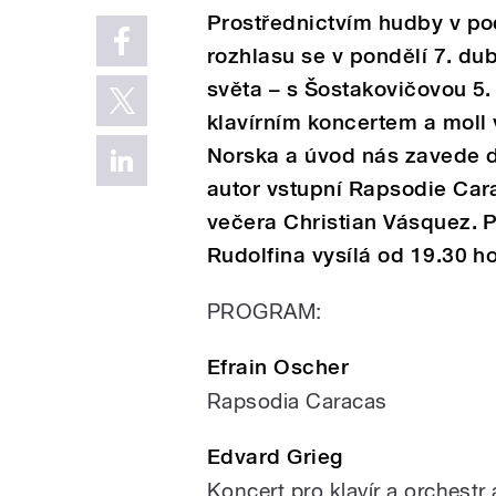
Prostřednictvím hudby v p
rozhlasu se v pondělí 7. du
světa – s Šostakovičovou 5
klavírním koncertem a moll
Norska a úvod nás zavede do
autor vstupní Rapsodie Cara
večera Christian Vásquez. 
Rudolfina vysílá od 19.30 h
PROGRAM:
Efrain Oscher
Rapsodia Caracas
Edvard Grieg
Koncert pro klavír a orchestr 