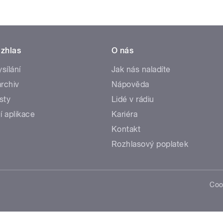
zhlas
O nás
ysílání
Jak nás naladíte
rchiv
Nápověda
sty
Lidé v rádiu
í aplikace
Kariéra
Kontakt
Rozhlasový poplatek
Coo