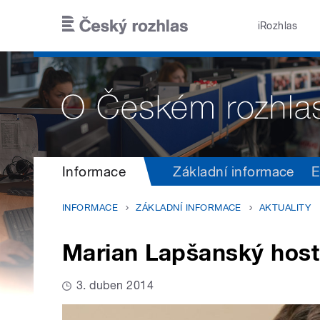
Přejít k hlavnímu obsahu
iRozhlas
Informace
Základní informace
E
INFORMACE
ZÁKLADNÍ INFORMACE
AKTUALITY
Marian Lapšanský ho
3. duben 2014