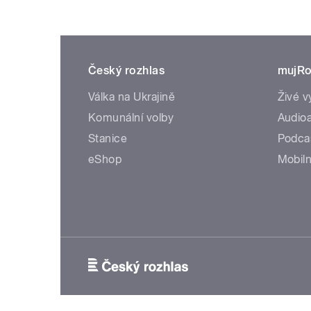
Český rozhlas
mujRo
Válka na Ukrajině
Živé v
Komunální volby
Audioa
Stanice
Podca
eShop
Mobiln