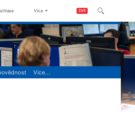
ozhlase
Více
ŽIVĚ
povědnost
Více
…