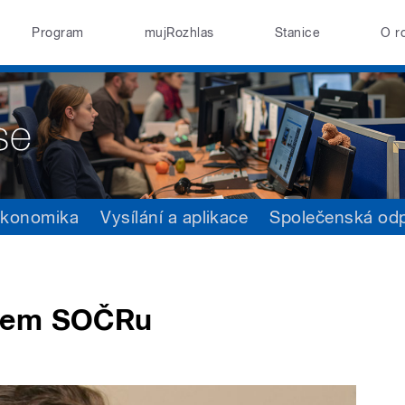
Program
mujRozhlas
Stanice
O r
konomika
Vysílání a aplikace
Společenská od
stem SOČRu