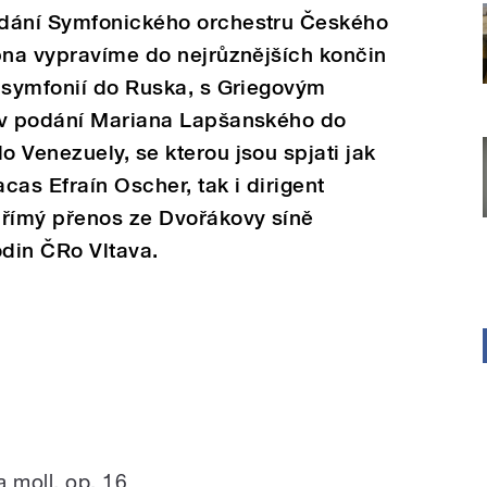
odání Symfonického orchestru Českého
bna vypravíme do nejrůznějších končin
. symfonií do Ruska, s Griegovým
 v podání Mariana Lapšanského do
 Venezuely, se kterou jsou spjati jak
cas Efraín Oscher, tak i dirigent
Přímý přenos ze Dvořákovy síně
odin ČRo Vltava.
a moll, op. 16