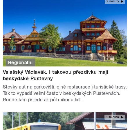
2 minuty
Regionální
Valašský Václavák. I takovou přezdívku mají
beskydské Pustevny
Stovky aut na parkovišti, plné restaurace i turistické trasy.
Tak to vypadá velmi často v beskydských Pustevnách.
Ročně tam přijede až půl miliónu lidí.
1 minuta