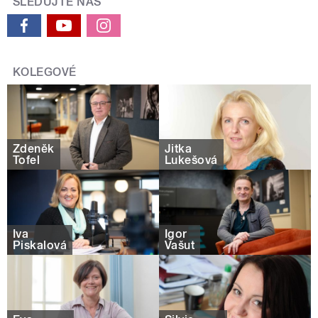
SLEDUJTE NÁS
KOLEGOVÉ
Zdeněk
Jitka
Tofel
Lukešová
Iva
Igor
Piskalová
Vašut