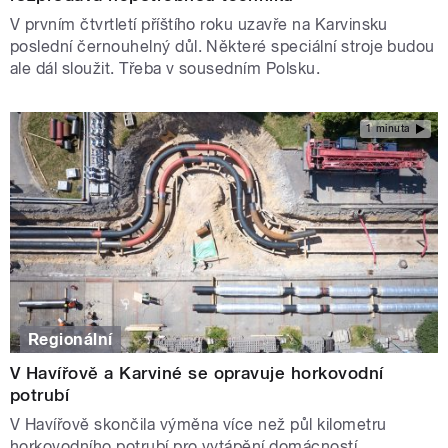
V prvním čtvrtletí příštího roku uzavře na Karvinsku
poslední černouhelný důl. Některé speciální stroje budou
ale dál sloužit. Třeba v sousedním Polsku.
1 minuta
Regionální
V Havířově a Karviné se opravuje horkovodní
potrubí
V Havířově skončila výměna více než půl kilometru
horkovodního potrubí pro vytápění domácností.