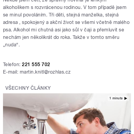
alkoholikem s rozvrácenou rodinou. V tom případě jsem
se minul povoláním. Tři děti, stejná manželka, stejná
adresa , spokojený a akční život se všemi včetně malého
psa. Alkohol mi chutná asi jako sůl v čaji a přemluvit se
nechám jen několikrát do roka. Takže v tomto směru
„nuda“.
Telefon:
221 555 702
E-mail: martin.knitl@rozhlas.cz
VŠECHNY ČLÁNKY
1 minuta