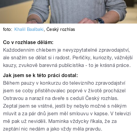
foto:
Khalil Baalbaki
,
Český rozhlas
Co v rozhlase dělám:
Každodenním chlebem je nevyzpytatelné zpravodajství,
ale snažím se dělat si i radost. Perličky, kuriozity, vážnější
kauzy, zvukově barevná publicistika - to je krásná práce.
Jak jsem se k této práci dostal:
Během pauzy v konkurzu do televizního zpravodajství
jsem se coby přistěhovalec poprvé v životě procházel
Ostravou a narazil na dveře s cedulí Český rozhlas.
Zeptal jsem se vrátné, jestli by nebylo možné s někým
mluvit a za pár dnů jsem měl smlouvu v kapse. V televizi
mě pak už neviděli. Maminka vždycky říkala, že za
zeptání nic nedám a jako vždy měla pravdu.