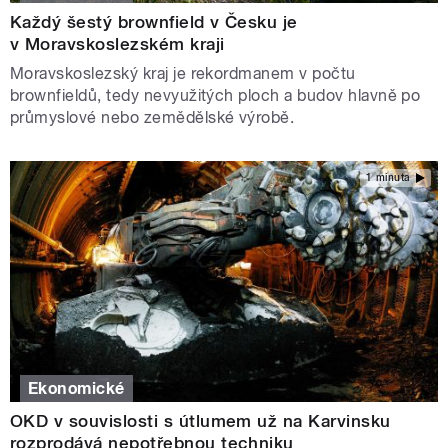
Každý šestý brownfield v Česku je
v Moravskoslezském kraji
Moravskoslezský kraj je rekordmanem v počtu
brownfieldů, tedy nevyužitých ploch a budov hlavně po
průmyslové nebo zemědělské výrobě.
1 minuta
Ekonomické
OKD v souvislosti s útlumem už na Karvinsku
rozprodává nepotřebnou techniku