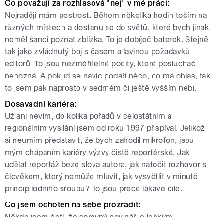
Co považuji za rozhlasová "nej" v mé práci:
Nejraději mám pestrost. Během několika hodin točím na
různých místech a dostanu se do světů, které bych jinak
neměl šanci poznat zblízka. To je dobíječ baterek. Stejně
tak jako zvládnutý boj s časem a lavinou požadavků
editorů. To jsou nezměřitelné pocity, které posluchač
nepozná. A pokud se navíc podaří něco, co má ohlas, tak
to jsem pak naprosto v sedmém či ještě vyšším nebi.
Dosavadní kariéra:
Už ani nevím, do kolika pořadů v celostátním a
regionálním vysílání jsem od roku 1997 přispíval. Jelikož
si neumím představit, že bych zahodil mikrofon, jsou
mým chápáním kariéry výzvy čistě reportérské. Jak
udělat reportáž beze slova autora, jak natočit rozhovor s
člověkem, který nemůže mluvit, jak vysvětlit v minutě
princip lodního šroubu? To jsou přece lákavé cíle.
Co jsem ochoten na sebe prozradit:
Někde jsem četl, že správný novinář je lehkým