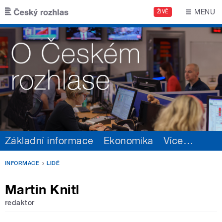
Přejít k hlavnímu obsahu
MENU
ŽIVĚ
Základní informace
Ekonomika
Více
…
INFORMACE
LIDÉ
Martin Knitl
redaktor