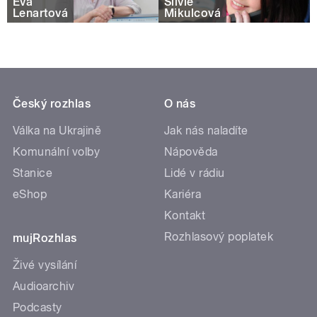
Eva
Silvie
Lenartová
Mikulcová
Český rozhlas
O nás
Válka na Ukrajině
Jak nás naladíte
Komunální volby
Nápověda
Stanice
Lidé v rádiu
eShop
Kariéra
Kontakt
Rozhlasový poplatek
mujRozhlas
Živé vysílání
Audioarchiv
Podcasty