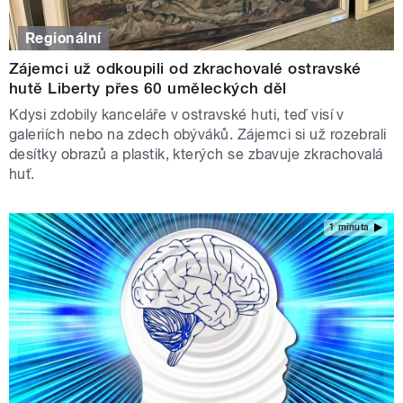
Regionální
Zájemci už odkoupili od zkrachovalé ostravské
hutě Liberty přes 60 uměleckých děl
Kdysi zdobily kanceláře v ostravské huti, teď visí v
galeriích nebo na zdech obýváků. Zájemci si už rozebrali
desítky obrazů a plastik, kterých se zbavuje zkrachovalá
huť.
1 minuta