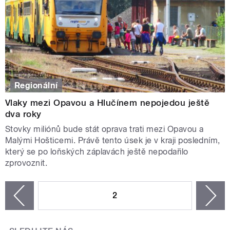
Regionální
Vlaky mezi Opavou a Hlučínem nepojedou ještě
dva roky
Stovky miliónů bude stát oprava trati mezi Opavou a
Malými Hošticemi. Právě tento úsek je v kraji posledním,
který se po loňských záplavách ještě nepodařilo
zprovoznit.
STRÁNKY
2
n
zí