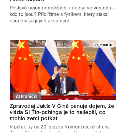
Poslové nejextrémnějších procesů ve vesmíru –
kdo to jsou? Přiblížíme s fyzikem, který získal
ocenění za jejich zkoumání.
24 minut
Zahraniční
Zpravodaj Jakš: V Číně panuje dojem, že
vláda Si Ťin-pchinga je to nejlepší, co
mohlo zemi potkat
V pátek by na 20. sjezdu Komunistické strany