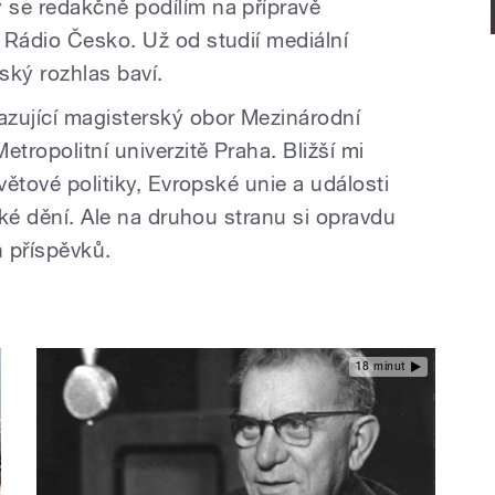
 se redakčně podílím na přípravě
 Rádio Česko. Už od studií mediální
ský rozhlas baví.
zující magisterský obor Mezinárodní
tropolitní univerzitě Praha. Bližší mi
větové politiky, Evropské unie a události
ické dění. Ale na druhou stranu si opravdu
h příspěvků.
18 minut