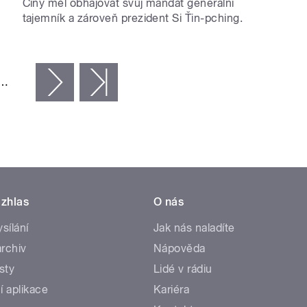
Číny měl obhajovat svůj mandát generální
tajemník a zároveň prezident Si Ťin-pching.
…
následující ›
poslední »
zhlas
O nás
ysílání
Jak nás naladíte
rchiv
Nápověda
sty
Lidé v rádiu
í aplikace
Kariéra