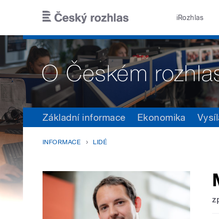
Přejít k hlavnímu obsahu
iRozhlas
Základní informace
Ekonomika
Vysíl
INFORMACE
LIDÉ
z