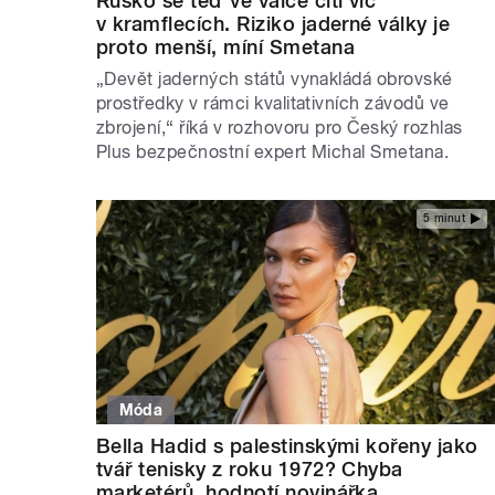
Rusko se teď ve válce cítí víc
v kramflecích. Riziko jaderné války je
proto menší, míní Smetana
„Devět jaderných států vynakládá obrovské
prostředky v rámci kvalitativních závodů ve
zbrojení,“ říká v rozhovoru pro Český rozhlas
Plus bezpečnostní expert Michal Smetana.
5 minut
Móda
Bella Hadid s palestinskými kořeny jako
tvář tenisky z roku 1972? Chyba
marketérů, hodnotí novinářka