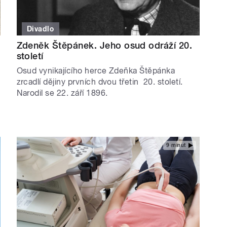
Divadlo
Zdeněk Štěpánek. Jeho osud odráží 20.
století
Osud vynikajícího herce Zdeňka Štěpánka
zrcadlí dějiny prvních dvou třetin 20. století.
Narodil se 22. září 1896.
9 minut