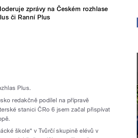
oderuje zprávy na Českém rozhlase
lus či Ranní Plus
rozhlas Plus.
sko redakčně podílel na přípravě
terské stanici ČRo 6 jsem začal přispívat
opě.
sácké škole“ v Tvůrčí skupině elévů v