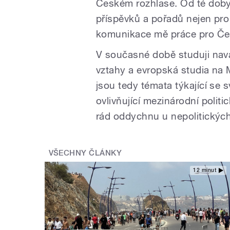
Českém rozhlase. Od té doby
příspěvků a pořadů nejen pro
komunikace mě práce pro Če
V současné době studuji nava
vztahy a evropská studia na Me
jsou tedy témata týkající se s
ovlivňující mezinárodní polit
rád oddychnu u nepolitickýc
VŠECHNY ČLÁNKY
12 minut