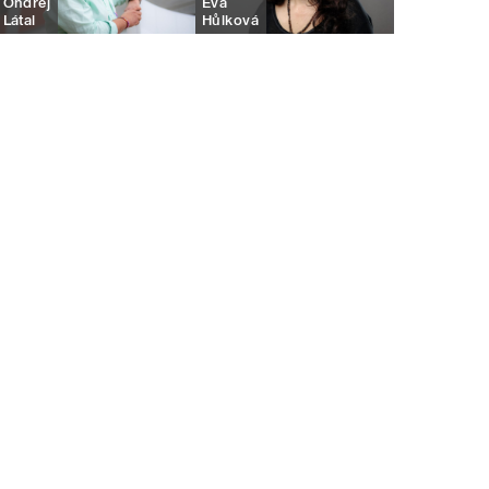
Ondřej
Eva
Látal
Hůlková