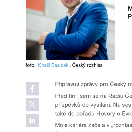
M
P
foto:
Khalil Baalbaki
,
Český rozhlas
Připravuji zprávy pro Český 
Před tím jsem se na Rádiu Če
příspěvků do vysílání. Na ses
také do pořadu Hovory o Evr
Moje kariéra začala v „rozhla