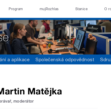
Program
mujRozhlas
Stanice
O r
ání a aplikace
Společenská odpovědnost
Sdru
Martin Matějka
právař, moderátor