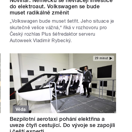
Novinář: Německu se nevracejí investice
do elektroaut. Volkswagen se bude
muset radikálně změnit
„Volkswagen bude muset šetřit. Jeho situace je
skutečně velice vážná,“ říká v rozhovoru pro
Český rozhlas Plus šéfredaktor serveru
Autoweek Vladimír Rybecký.
29 minut
Věda
Bezpilotní aerotaxi pohání elektřina a
uveze čtyři cestující. Do vývoje se zapojili
i čeští experti