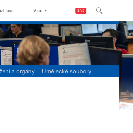
ozhlase
Více
ŽIVĚ
žení a orgány
Umělecké soubory