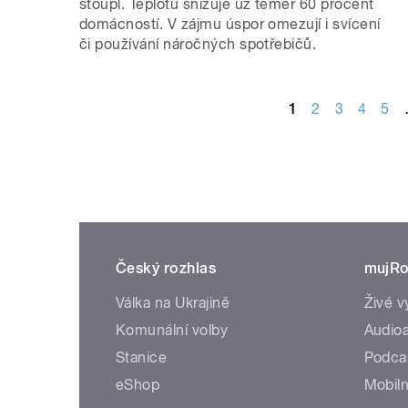
stoupl. Teplotu snižuje už téměř 60 procent
domácností. V zájmu úspor omezují i svícení
či používání náročných spotřebičů.
STRÁNKY
1
2
3
4
5
Český rozhlas
mujRo
Válka na Ukrajině
Živé v
Komunální volby
Audioa
Stanice
Podca
eShop
Mobiln