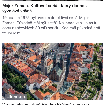
Major Zeman. Kultovní seriál, který dodnes
vyvolává vášně
19. dubna 1975 byl uveden detektivní seriál Major
Zeman. Původně měl být kratší. Nakonec vzniklo na tu
dobu neobvyklých 30 dílů seriálu. Kdo měl původně hrát
titulní roli?
Literatura
Vzpomínky na starý Hradec Králové aneb po