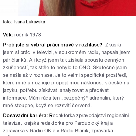
foto:
Ivana Lukavská
Věk:
ročník 1978
Proč jste si vybral práci právě v rozhlase?
Zkusila
jsem si práci v televizi, v soukromém rádiu, napsala jsem
pár článků. A i když jsem tak získala spoustu cenných
zkušeností, tak stále to nebylo to ONO. Skutečně jsem
se našla až v rozhlase. Je to velmi specifické prostředí,
které mně umožňuje propojit mou náklonost k českému
jazyku, potřebu získávat, analyzovat a předávat
informace. Mám ráda ten „bezpečný“ adrenalin, který
mně stoupne, když se rozsvítí červená.
Dosavadní kariéra: R
edaktorka zpravodajství regionální
televize, krajská redaktorka pro Pardubický kraj a
zprávařka v Rádiu OK a v Rádiu Blaník, zprávařka