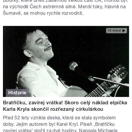
Bouřky, které dnes zasáhnou velkou část ČR, mohou být
na východě Čech extrémně silné. Menší toky, hlavně na
Šumavě, se mohou rychle rozvodnit.
19 minut
Historie
Bratříčku, zavírej vrátka! Skoro celý náklad elpíčka
Karla Kryla skončil rozřezaný cirkulárkou
Před 52 lety vznikla deska, která se stala symbolem
doby. Jejím autorem byl Karel Kryl. Píseň ‚Bratříčku
zavírej vrátka‘ složil za dvě hodiny. Napsala Michaela