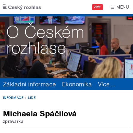
Přejít k hlavnímu obsahu
MENU
ŽIVĚ
Základní informace
Ekonomika
Více
…
INFORMACE
LIDÉ
Michaela Spáčilová
zprávařka