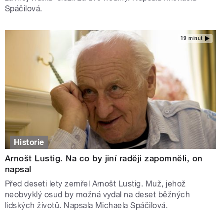
Spáčilová.
19 minut
Historie
Arnošt Lustig. Na co by jiní raději zapomněli, on
napsal
Před deseti lety zemřel Arnošt Lustig. Muž, jehož
neobvyklý osud by možná vydal na deset běžných
lidských životů. Napsala Michaela Spáčilová.