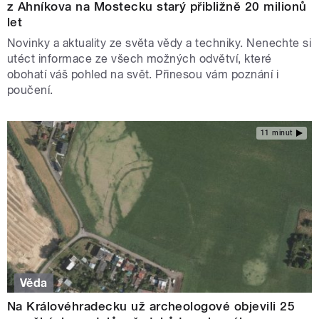
z Ahníkova na Mostecku starý přibližně 20 milionů
let
Novinky a aktuality ze světa vědy a techniky. Nenechte si
utéct informace ze všech možných odvětví, které
obohatí váš pohled na svět. Přinesou vám poznání i
poučení.
11 minut
Věda
Na Královéhradecku už archeologové objevili 25