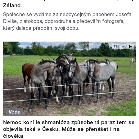
Zéland
Společně se vydáme za neobyčejným příběhem Josefa
Diviše, zlatokopa, dobrodruha a především fotografa,
který dalece předběhl svoji dobu.
11 minut
Věda
Nemoc koní leishmanióza způsobená parazitem se
objevila také v Česku. Může se přenášet i na
člověka