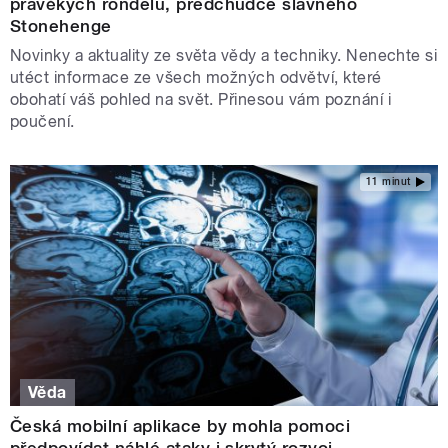
pravěkých rondelů, předchůdce slavného
Stonehenge
Novinky a aktuality ze světa vědy a techniky. Nenechte si
utéct informace ze všech možných odvětví, které
obohatí váš pohled na svět. Přinesou vám poznání i
poučení.
11 minut
Věda
Česká mobilní aplikace by mohla pomoci
předpovídat náhlé ataky i skrytý rozvoj