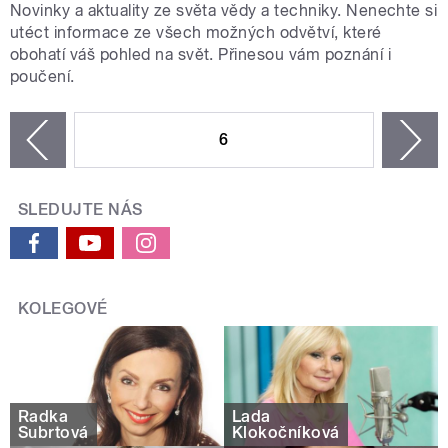
Novinky a aktuality ze světa vědy a techniky. Nenechte si
utéct informace ze všech možných odvětví, které
obohatí váš pohled na svět. Přinesou vám poznání i
poučení.
STRÁNKY
6
n
zí
SLEDUJTE NÁS
KOLEGOVÉ
Radka
Lada
Šubrtová
Klokočníková