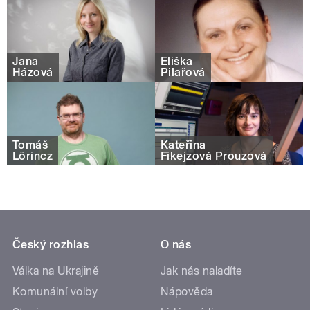
Jana
Eliška
Házová
Pilařová
Tomáš
Kateřina
Lörincz
Fikejzová Prouzová
Český rozhlas
O nás
Válka na Ukrajině
Jak nás naladíte
Komunální volby
Nápověda