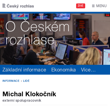
Přejít k hlavnímu obsahu
MENU
ŽIVĚ
Základní informace
Ekonomika
Více
…
INFORMACE
LIDÉ
Michal Klokočník
externí spolupracovník