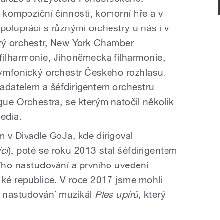
 kompoziční činnosti, komorní hře a v
polupráci s různými orchestry u nás i v
ový orchestr, New York Chamber
ilharmonie, Jihoněmecká filharmonie,
Symfonický orchestr Českého rozhlasu,
ladatelem a šéfdirigentem orchestru
e Orchestra, se kterým natočil několik
edia.
m v Divadle GoJa, kde dirigoval
ci
)
, poté se roku 2013 stal šéfdirigentem
ího nastudování a prvního uvedení
ké republice. V roce 2017 jsme mohli
 nastudování muzikál
Ples upírů
, který