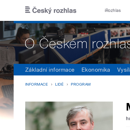
Přejít k hlavnímu obsahu
iRozhlas
Základní informace
Ekonomika
Vysíl
INFORMACE
LIDÉ
PROGRAM
h