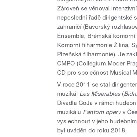
Zároveň se věnoval intenzívní
neposlední řadě dirigentské s
zahraničí (Bavorský rozhlas
Ensemble, Brémská komorní f
Komorní filharmonie Žilina, 
Plzeňská filharmonie). Je zak
CMPO (Collegium Moder Pragu
CD pro společnost Musical M
V roce 2011 se stal dirigente
muzikál
Les Miserables
(
Bídní
Divadla GoJa v rámci hudebn
muzikálu
Fantom opery
v Čes
vyslechnout v jeho hudebním
byl uváděn do roku 2018.