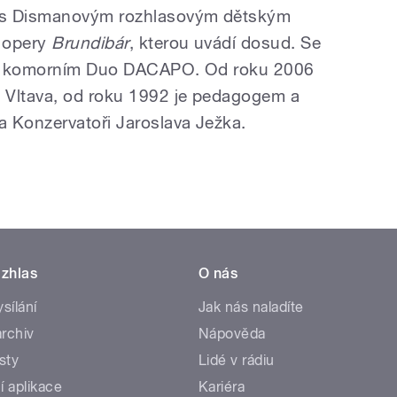
 s Dismanovým rozhlasovým dětským
é opery
Brundibár
, kterou uvádí dosud. Se
 v komorním Duo DACAPO. Od roku 2006
 Vltava, od roku 1992 je pedagogem a
 Konzervatoři Jaroslava Ježka.
zhlas
O nás
ysílání
Jak nás naladíte
rchiv
Nápověda
sty
Lidé v rádiu
í aplikace
Kariéra