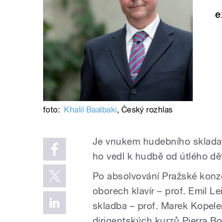
e
foto:
Khalil Baalbaki
,
Český rozhlas
Je vnukem hudebního skladat
ho vedl k hudbě od útlého dět
Po absolvování Pražské konz
oborech klavír – prof. Emil Le
skladba – prof. Marek Kopelen
dirigentských kurzů Pierra B