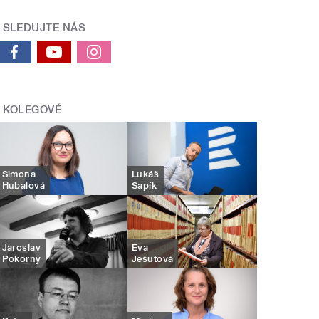
SLEDUJTE NÁS
KOLEGOVÉ
Simona
Lukáš
Hubalová
Sapík
Jaroslav
Eva
Pokorný
Ješutová