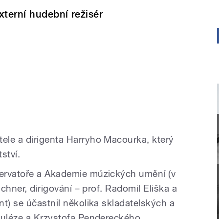
xterní hudební režisér
ele a dirigenta Harryho Macourka, který
ství.
ervatoře a Akademie múzických umění (v
ichner, dirigování – prof. Radomil Eliška a
t) se účastnil několika skladatelských a
ouléze a Krzystofa Pendereckého.