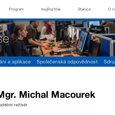
Program
mujRozhlas
Stanice
O r
ání a aplikace
Společenská odpovědnost
Sdru
Mgr. Michal Macourek
udební režisér