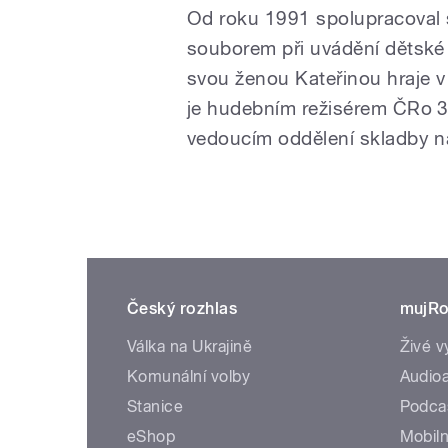
Od roku 1991 spolupracoval
souborem při uvádění dětsk
svou ženou Kateřinou hraje
je hudebním režisérem ČRo 3
vedoucím oddělení skladby na
Český rozhlas
mujRo
Válka na Ukrajině
Živé v
Komunální volby
Audioa
Stanice
Podca
eShop
Mobiln