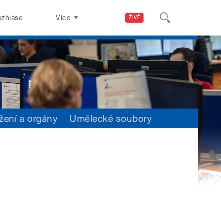
ozhlase
Více
ŽIVĚ
žení a orgány
Umělecké soubory