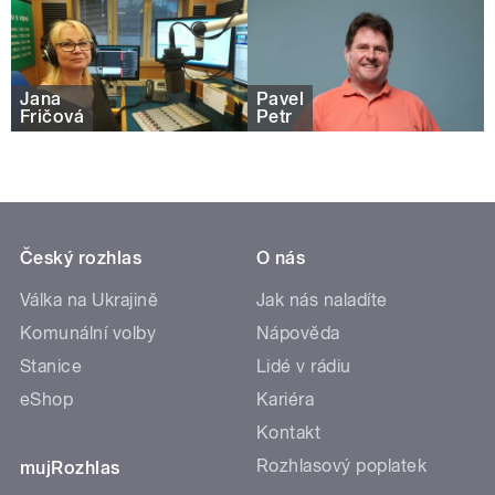
Jana
Pavel
Fričová
Petr
Český rozhlas
O nás
Válka na Ukrajině
Jak nás naladíte
Komunální volby
Nápověda
Stanice
Lidé v rádiu
eShop
Kariéra
Kontakt
Rozhlasový poplatek
mujRozhlas