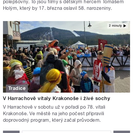
polepšovny. To jsou filmy s dětským hercem Tomášem
Holým, který by 17. března oslavil 58. narozeniny.
2 minuty
Tradice
V Harrachově vítaly Krakonoše i živé sochy
V Harrachově v sobotu už v pořadí po 78. vítali
Krakonoše. Ve městě na jeho počest připravili
doprovodný program, který začal průvodem.
STRÁNKY