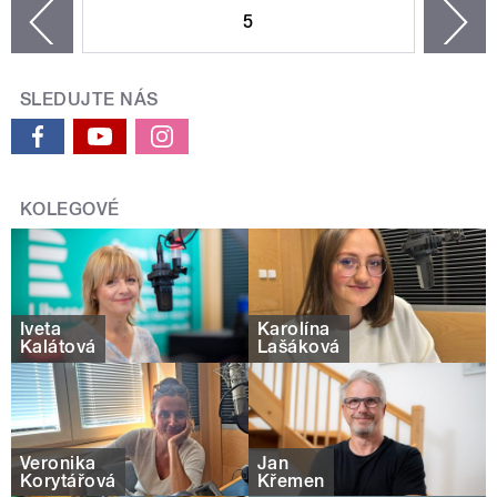
5
n
zí
SLEDUJTE NÁS
KOLEGOVÉ
Iveta
Karolína
Kalátová
Lašáková
Veronika
Jan
Korytářová
Křemen