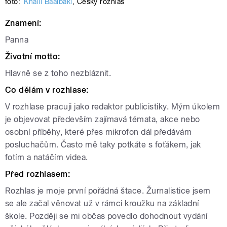
foto:
Khalil Baalbaki
,
Český rozhlas
Znamení:
Panna
Životní motto:
Hlavně se z toho nezbláznit.
Co dělám v rozhlase:
V rozhlase pracuji jako redaktor publicistiky. Mým úkolem
je objevovat především zajímavá témata, akce nebo
osobní příběhy, které přes mikrofon dál předávám
posluchačům. Často mě taky potkáte s foťákem, jak
fotím a natáčím videa.
Před rozhlasem:
Rozhlas je moje první pořádná štace. Žurnalistice jsem
se ale začal věnovat už v rámci kroužku na základní
škole. Později se mi občas povedlo dohodnout vydání