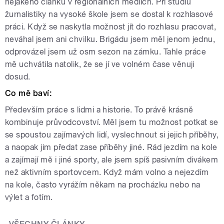
nějakého článku v regionálních médiích. Při studiu
žurnalistiky na vysoké škole jsem se dostal k rozhlasové
práci. Když se naskytla možnost jít do rozhlasu pracovat,
neváhal jsem ani chvilku. Brigádu jsem měl jenom jednu,
odprovázel jsem už osm sezon na zámku. Tahle práce
mě uchvátila natolik, že se jí ve volném čase věnuji
dosud.
Co mě baví:
Především práce s lidmi a historie. To právě krásně
kombinuje průvodcovství. Měl jsem tu možnost potkat se
se spoustou zajímavých lidí, vyslechnout si jejich příběhy,
a naopak jim předat zase příběhy jiné. Rád jezdím na kole
a zajímají mě i jiné sporty, ale jsem spíš pasivním divákem
než aktivním sportovcem. Když mám volno a nejezdím
na kole, často vyrážím někam na procházku nebo na
výlet a fotím.