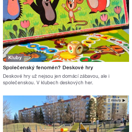
Kluby
Společenský fenomén? Deskové hry
Deskové hry už nejsou jen domácí zábavou, ale i
společenskou. V klubech deskových her.
2 minuty