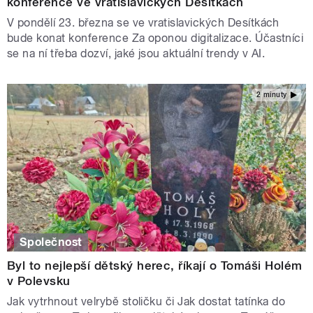
konference ve vratislavických Desítkách
V pondělí 23. března se ve vratislavických Desítkách
bude konat konference Za oponou digitalizace. Účastníci
se na ní třeba dozví, jaké jsou aktuální trendy v AI.
2 minuty
Společnost
Byl to nejlepší dětský herec, říkají o Tomáši Holém
v Polevsku
Jak vytrhnout velrybě stoličku či Jak dostat tatínka do