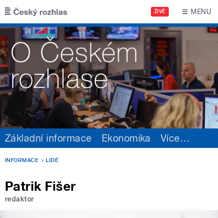
Přejít k hlavnímu obsahu
MENU
ŽIVĚ
Základní informace
Ekonomika
Více
…
INFORMACE
LIDÉ
Patrik Fišer
redaktor