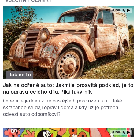
VŠECHNY ČLÁNKY
3 minuty
Jak na to
Jak na odřené auto: Jakmile prosvítá podklad, je to
na opravu celého dílu, říká lakýrník
Odření je jedním z nejčastějších poškození aut. Jaké
škrábance se dají opravit doma a kdy už je potřeba
odvézt auto odborníkovi?
3 minuty