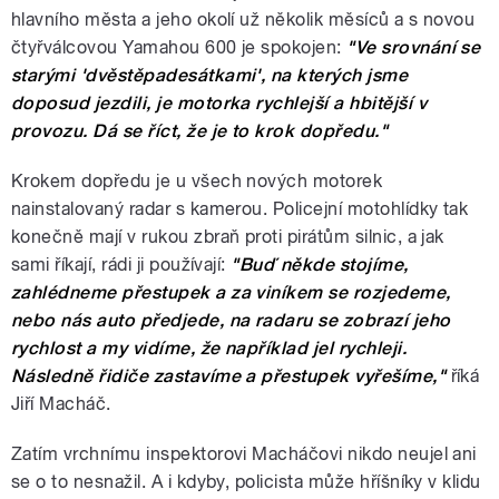
hlavního města a jeho okolí už několik měsíců a s novou
čtyřválcovou Yamahou 600 je spokojen:
"Ve srovnání se
starými 'dvěstěpadesátkami', na kterých jsme
doposud jezdili, je motorka rychlejší a hbitější v
provozu. Dá se říct, že je to krok dopředu."
Krokem dopředu je u všech nových motorek
nainstalovaný radar s kamerou. Policejní motohlídky tak
konečně mají v rukou zbraň proti pirátům silnic, a jak
sami říkají, rádi ji používají:
"Buď někde stojíme,
zahlédneme přestupek a za viníkem se rozjedeme,
nebo nás auto předjede, na radaru se zobrazí jeho
rychlost a my vidíme, že například jel rychleji.
Následně řidiče zastavíme a přestupek vyřešíme,"
říká
Jiří Macháč.
Zatím vrchnímu inspektorovi Macháčovi nikdo neujel ani
se o to nesnažil. A i kdyby, policista může hříšníky v klidu