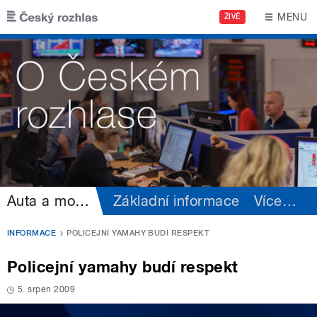
Přejít k hlavnímu obsahu
MENU
ŽIVĚ
Auta a motorismus
Základní informace
Více
…
INFORMACE
POLICEJNÍ YAMAHY BUDÍ RESPEKT
Policejní yamahy budí respekt
5. srpen 2009