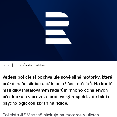
Logo
|
foto:
Český rozhlas
Vedení policie si pochvaluje nové silné motorky, které
brázdí naše silnice a dálnice už šest měsíců. Na kontě
mají díky instalovaným radarům mnoho odhalených
přestupků a v provozu budí velký respekt. Jde tak i o
psychologickou zbraň na řidiče.
Policista Jiří Macháč hlídkuje na motorce v ulicích