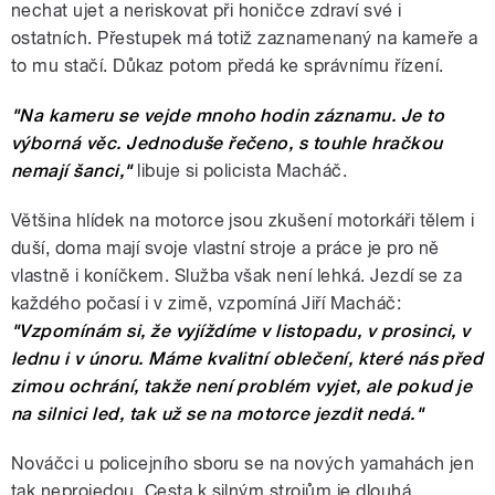
nechat ujet a neriskovat při honičce zdraví své i
ostatních. Přestupek má totiž zaznamenaný na kameře a
to mu stačí. Důkaz potom předá ke správnímu řízení.
"Na kameru se vejde mnoho hodin záznamu. Je to
výborná věc. Jednoduše řečeno, s touhle hračkou
nemají šanci,"
libuje si policista Macháč.
Většina hlídek na motorce jsou zkušení motorkáři tělem i
duší, doma mají svoje vlastní stroje a práce je pro ně
vlastně i koníčkem. Služba však není lehká. Jezdí se za
každého počasí i v zimě, vzpomíná Jiří Macháč:
"Vzpomínám si, že vyjíždíme v listopadu, v prosinci, v
lednu i v únoru. Máme kvalitní oblečení, které nás před
zimou ochrání, takže není problém vyjet, ale pokud je
na silnici led, tak už se na motorce jezdit nedá."
Nováčci u policejního sboru se na nových yamahách jen
tak neprojedou. Cesta k silným strojům je dlouhá.