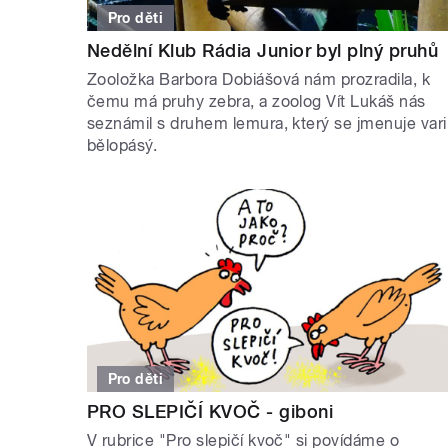
Pro děti
Nedělní Klub Rádia Junior byl plný pruhů
Zooložka Barbora Dobiášová nám prozradila, k
čemu má pruhy zebra, a zoolog Vít Lukáš nás
seznámil s druhem lemura, který se jmenuje vari
bělopásý.
Pro děti
PRO SLEPIČÍ KVOČ - giboni
V rubrice "Pro slepičí kvoč" si povídáme o