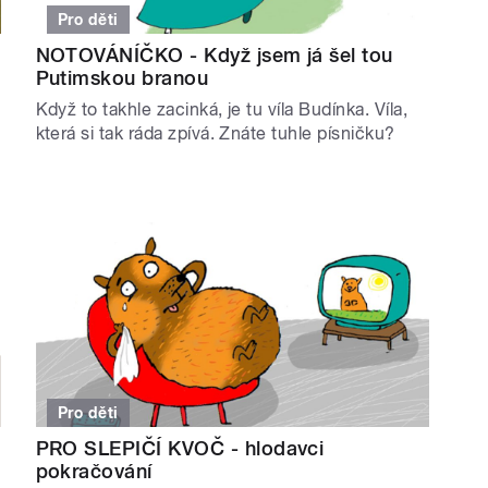
Pro děti
NOTOVÁNÍČKO - Když jsem já šel tou
Putimskou branou
Když to takhle zacinká, je tu víla Budínka. Víla,
která si tak ráda zpívá. Znáte tuhle písničku?
Pro děti
PRO SLEPIČÍ KVOČ - hlodavci
pokračování