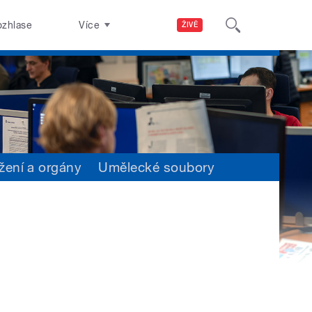
ozhlase
Více
ŽIVĚ
žení a orgány
Umělecké soubory