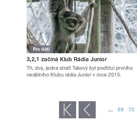
Pro děti
3,2,1 začíná Klub Rádia Junior
Tři, dva, jedna strat! Takový byl podtitul prvního
nedělního Klubu rádia Junior v roce 2015.
STRÁNKY
…
69
70
« první
‹ předchozí