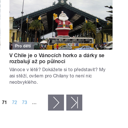
Pro děti
V Chile je o Vánocích horko a dárky se
rozbalují až po půlnoci
Vánoce v létě? Dokážete si to představit? My
asi stěží, ovšem pro Chilany to není nic
neobvyklého.
71
72
73
…
následující ›
poslední »