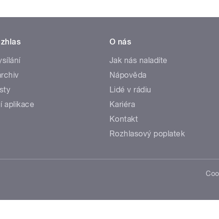
zhlas
O nás
ysílání
Jak nás naladíte
rchiv
Nápověda
sty
Lidé v rádiu
í aplikace
Kariéra
Kontakt
Rozhlasový poplatek
Coo