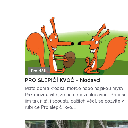
Pro děti
PRO SLEPIČÍ KVOČ - hlodavci
Máte doma křečka, morče nebo nějakou myš?
Pak možná víte, že patří mezi hlodavce. Proč se
jim tak říká, i spoustu dalších věcí, se dozvíte v
rubrice Pro slepičí kvo...