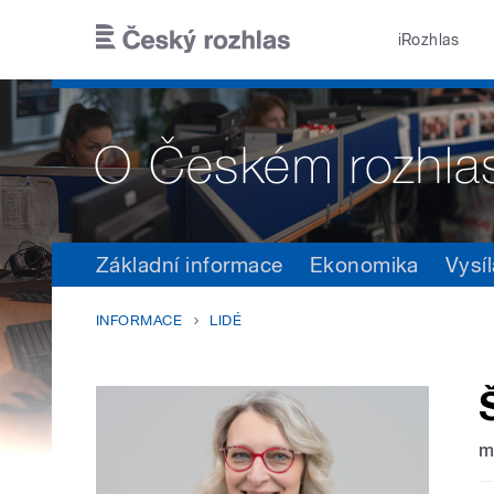
Přejít k hlavnímu obsahu
iRozhlas
Základní informace
Ekonomika
Vysíl
INFORMACE
LIDÉ
m