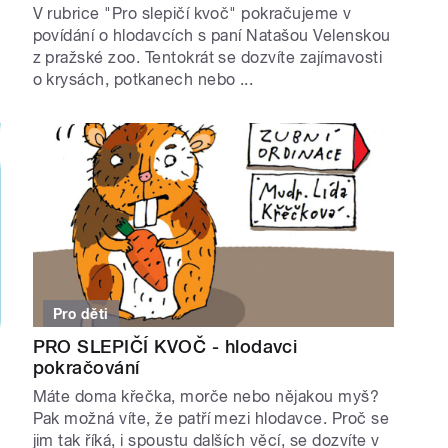
V rubrice "Pro slepičí kvoč" pokračujeme v
povídání o hlodavcích s paní Natašou Velenskou
z pražské zoo. Tentokrát se dozvíte zajímavosti
o krysách, potkanech nebo ...
Pro děti
PRO SLEPIČÍ KVOČ - hlodavci
pokračování
Máte doma křečka, morče nebo nějakou myš?
Pak možná víte, že patří mezi hlodavce. Proč se
jim tak říká, i spoustu dalších věcí, se dozvíte v