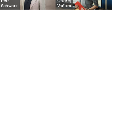
Petr
Ondřej
Schwarz
Vaňura