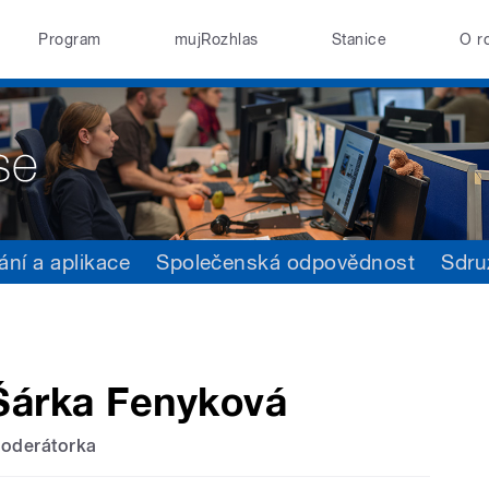
Program
mujRozhlas
Stanice
O r
ání a aplikace
Společenská odpovědnost
Sdru
Šárka Fenyková
oderátorka