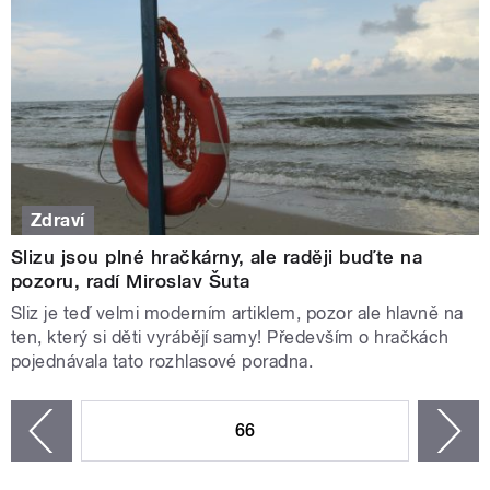
Zdraví
Slizu jsou plné hračkárny, ale raději buďte na
pozoru, radí Miroslav Šuta
Sliz je teď velmi moderním artiklem, pozor ale hlavně na
ten, který si děti vyrábějí samy! Především o hračkách
pojednávala tato rozhlasové poradna.
STRÁNKY
66
n
zí