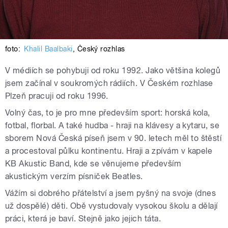
foto:
Khalil Baalbaki
,
Český rozhlas
V médiích se pohybuji od roku 1992. Jako většina kolegů
jsem začínal v soukromých rádiích.
V Českém rozhlase
Plzeň pracuji od roku 1996.
Volný čas, to je pro mne především sport: horská kola,
fotbal, florbal. A také hudba - hraji na klávesy a kytaru, se
sborem Nová Česká píseň jsem v 90. letech měl to štěstí
a procestoval půlku kontinentu. Hraji a zpívám v kapele
KB Akustic Band, kde se věnujeme především
akustickým verzím písniček Beatles.
Vážím si dobrého přátelství a jsem pyšný na svoje (dnes
už dospělé) děti. Obě vystudovaly vysokou školu a dělají
práci, která je baví. Stejně jako jejich táta.