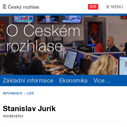
Přejít k hlavnímu obsahu
MENU
ŽIVĚ
Základní informace
Ekonomika
Více
…
INFORMACE
LIDÉ
Stanislav Jurík
moderátor