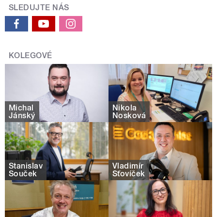
SLEDUJTE NÁS
KOLEGOVÉ
Michal
Nikola
Jánský
Nosková
Stanislav
Vladimír
Souček
Šťovíček