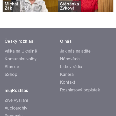
Michal
Štěpánka
Žák
Zýková
Český rozhlas
O nás
Válka na Ukrajině
Jak nás naladíte
Komunální volby
Nápověda
Stanice
Lidé v rádiu
eShop
Kariéra
Kontakt
Rozhlasový poplatek
mujRozhlas
Živé vysílání
Audioarchiv
Podcasty