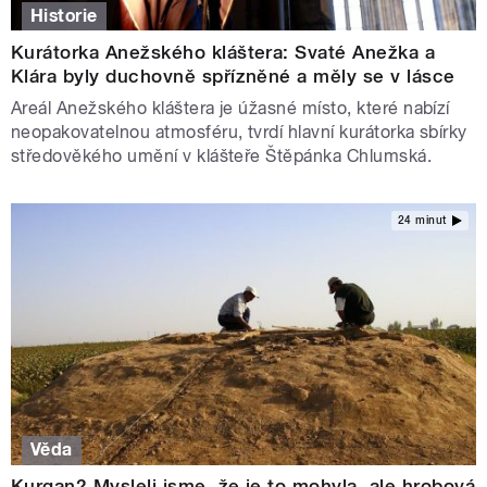
Historie
Kurátorka Anežského kláštera: Svaté Anežka a
Klára byly duchovně spřízněné a měly se v lásce
Areál Anežského kláštera je úžasné místo, které nabízí
neopakovatelnou atmosféru, tvrdí hlavní kurátorka sbírky
středověkého umění v klášteře Štěpánka Chlumská.
24 minut
Věda
Kurgan? Mysleli jsme, že je to mohyla, ale hrobová