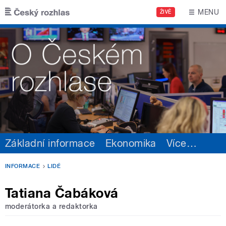
Přejít k hlavnímu obsahu
MENU
ŽIVĚ
Základní informace
Ekonomika
Více
…
INFORMACE
LIDÉ
Tatiana Čabáková
moderátorka a redaktorka