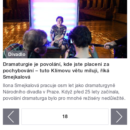
Divadlo
Dramaturgie je povolání, kde jste placeni za
pochybování – tuto Klímovu větu miluji, říká
Smejkalová
Ilona Smejkalová pracuje osm let jako dramaturgyně
Národního divadla v Praze. Když před 25 lety začínala,
povolání dramaturga bylo pro mnohé režiséry nedůležité.
STRÁNKY
18
n
zí