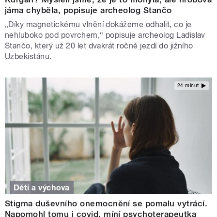
jáma chyběla, popisuje archeolog Stančo
„Díky magnetickému vlnění dokážeme odhalit, co je
nehluboko pod povrchem,“ popisuje archeolog Ladislav
Stančo, který už 20 let dvakrát ročně jezdí do jižního
Uzbekistánu.
24 minut
Děti a výchova
Stigma duševního onemocnění se pomalu vytrácí.
Napomohl tomu i covid, míní psychoterapeutka