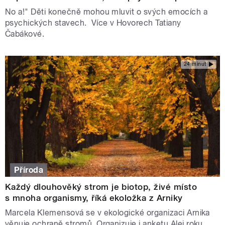
No a!" Děti konečně mohou mluvit o svých emocích a
psychických stavech. Více v Hovorech Tatiany
Čabákové.
24 minut
Příroda
Každý dlouhověký strom je biotop, živé místo
s mnoha organismy, říká ekoložka z Arniky
Marcela Klemensová se v ekologické organizaci Arnika
věnuje ochraně stromů. Organizuje i anketu Alej roku,