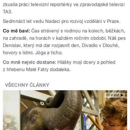
zkusila práci televizní reportérky ve zpravodajské televizi
TA3.
Sedmnáct let vedu Nadaci pro rozvoj vzdělání v Praze.
Co mě baví:
Čas strávený s rodinou na kolech, běžkách,
na zahradě, na horách v každém ročním období. Náš pes
Denislav, který má dar rozjasnit den, Divadlo v Dlouhé,
hovory s lidmi. Jóga a ticho.
Co mně nejvíc dostane:
Hlášky mojí dcery a pohled
z hřebenu Malé Fatry dodaleka.
VŠECHNY ČLÁNKY
25 minut