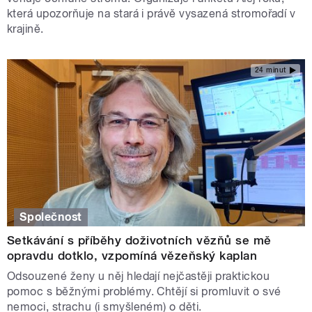
která upozorňuje na stará i právě vysazená stromořadí v
krajině.
24 minut
Společnost
Setkávání s příběhy doživotních vězňů se mě
opravdu dotklo, vzpomíná vězeňský kaplan
Odsouzené ženy u něj hledají nejčastěji praktickou
pomoc s běžnými problémy. Chtějí si promluvit o své
nemoci, strachu (i smyšleném) o děti.