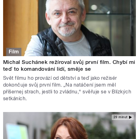
Film
Michal Suchánek režíroval svůj první film. Chybí mi
teď to komandování lidí, směje se
Svět filmu ho provází od dětství a teď jako režisér
dokončuje svůj první film. „Na natáčení jsem měl
příšernej strach, jestli to zvládnu,“ svěřuje se v Blízkých
setkáních.
29 minut