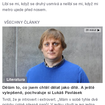
Líbí se mi, když se druhý usmívá a nelíbí se mi, když mi
metro ujede před nosem.
VŠECHNY ČLÁNKY
29 minut
Literatura
Dělám to, co jsem chtěl dělat jako dítě. A ještě
vylepšeně, pochvaluje si Lukáš Pavlásek
Tvrdí, že je introvert i extrovert. „Mám v sobě tyhle dvě
polohy úplně přesně napůl. V jednu chvíli je jen jedna