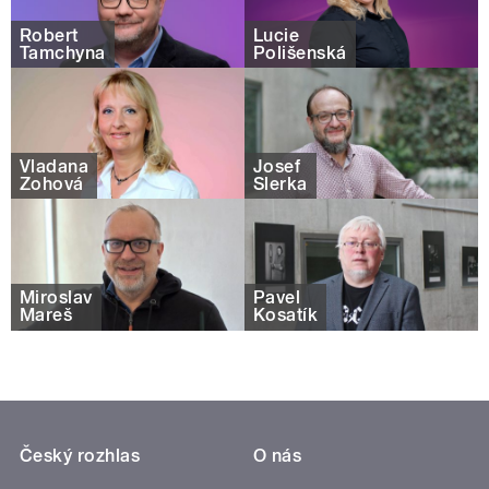
Robert
Lucie
Tamchyna
Polišenská
Vladana
Josef
Žohová
Šlerka
Miroslav
Pavel
Mareš
Kosatík
Český rozhlas
O nás