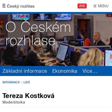
Přejít k hlavnímu obsahu
MENU
ŽIVĚ
Základní informace
Ekonomika
Více
…
INFORMACE
LIDÉ
Tereza Kostková
Moderátorka