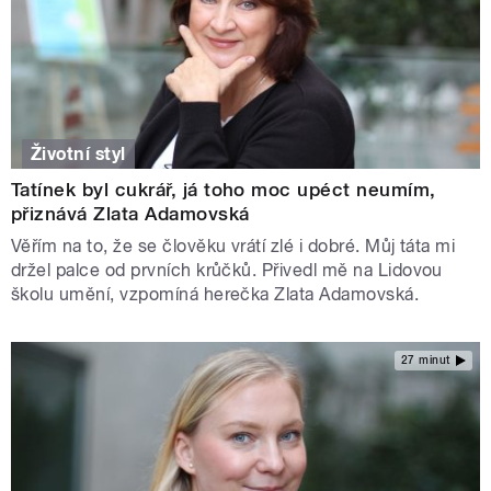
Životní styl
Tatínek byl cukrář, já toho moc upéct neumím,
přiznává Zlata Adamovská
Věřím na to, že se člověku vrátí zlé i dobré. Můj táta mi
držel palce od prvních krůčků. Přivedl mě na Lidovou
školu umění, vzpomíná herečka Zlata Adamovská.
27 minut