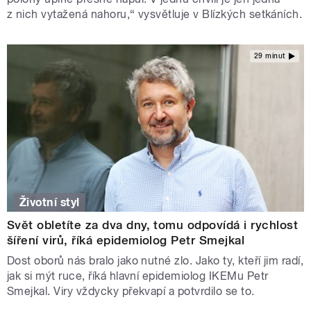
z nich vytažená nahoru,“ vysvětluje v Blízkých setkáních.
29 minut
Životní styl
Svět obletíte za dva dny, tomu odpovídá i rychlost
šíření virů, říká epidemiolog Petr Smejkal
Dost oborů nás bralo jako nutné zlo. Jako ty, kteří jim radí,
jak si mýt ruce, říká hlavní epidemiolog IKEMu Petr
Smejkal. Viry vždycky překvapí a potvrdilo se to.