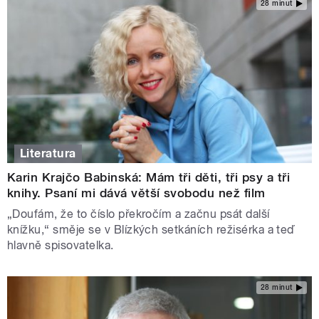
28 minut
Literatura
Karin Krajčo Babinská: Mám tři děti, tři psy a tři
knihy. Psaní mi dává větší svobodu než film
„Doufám, že to číslo překročím a začnu psát další
knížku,“ směje se v Blízkých setkáních režisérka a teď
hlavně spisovatelka.
28 minut