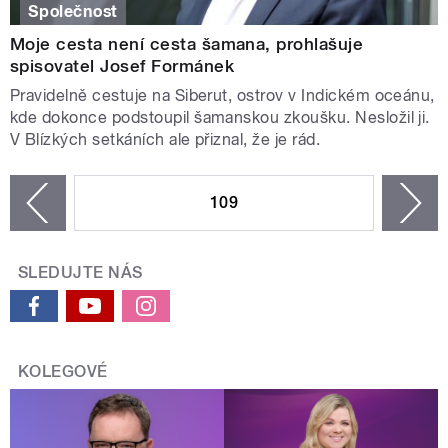
Společnost
Moje cesta není cesta šamana, prohlašuje
spisovatel Josef Formánek
Pravidelně cestuje na Siberut, ostrov v Indickém oceánu,
kde dokonce podstoupil šamanskou zkoušku. Nesložil ji.
V Blízkých setkáních ale přiznal, že je rád.
STRÁNKY
109
n
zí
SLEDUJTE NÁS
KOLEGOVÉ