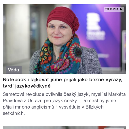
29 minut
Věda
Notebook i lajkovat jsme přijali jako běžné výrazy,
tvrdí jazykovědkyně
Sametová revoluce ovlivnila český jazyk, myslí si Markéta
Pravdová z Ústavu pro jazyk český. „Do češtiny jsme
přijali mnoho anglicismů,“ vysvětluje v Blízkých
setkáních.