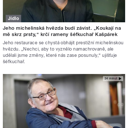
Jídlo
Jeho michelinská hvězda budí závist. „Koukají na
mě skrz prsty,“ krčí rameny šéfkuchař Kašpárek
Jeho restaurace se chystá obhájit prestižní michelinskou
hvězdu. „Nechci, aby to vyznělo namachrovaně, ale
udělali jsme změny, které nás zase posunuly,“ ujišťuje
šéfkuchař.
34 minut