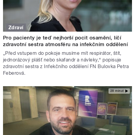
Zdraví
Pro pacienty je teď nejhorší pocit osamění, líčí
zdravotní sestra atmosféru na infekčním oddělení
„Před vstupem do pokoje musíme mít respirátor, štít,
jednorázový plášť nebo skafandr a návleky,“ popisuje
zdravotní sestra z Infekčního oddělení FN Bulovka Petra
Feberová.
28 minut