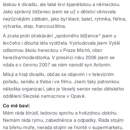
láskou k divadlu, ale také krví španělskou a německou.
Jako správný blíženec jsem se už v dětství věnovala
nejrůznějším zálibám, jako byl klavír, balet, rytmika, flétna,
výtvarka, step, francouzština.
A zcela proti očekávání „správného blížence“ jsem u
lecčeho i dlouhá léta vydržela. Vystudovala jsem Vyšší
odbornou školu hereckou v Praze Michli, obor
herečka/moderátorka. V prosinci roku 2006 jsem se
vdala a v červnu 2007 se nám narodil syn Antonín.
Miluji a hraji divadlo, občas se objevím i v televizním
pořadu, seriálu a třeba i ve filmu. Jsem taky patronkou
několika organizací, jako je Veselý senior nebo dětského
oddělení Slezské nemocnice v Opavě.
Co mě baví:
Mám ráda štrúdl, ledovou sprchu a hvězdnou oblohu.
Nemám ráda rýmu, zabedněnce a odpadky. Ráda stojím
na břehu moře, nerada stojím ve frontě v supermarketu.