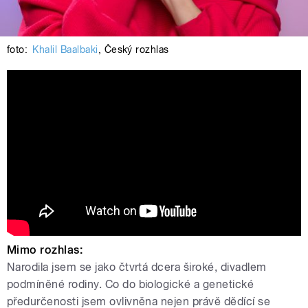
foto:
Khalil Baalbaki
,
Český rozhlas
Český rozhlas Dvojka - Blízká setkání
Mimo rozhlas:
Narodila jsem se jako čtvrtá dcera široké, divadlem
podmíněné rodiny. Co do biologické a genetické
předurčenosti jsem ovlivněna nejen právě dědící se