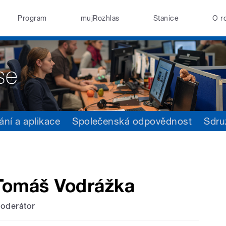
Program
mujRozhlas
Stanice
O r
ání a aplikace
Společenská odpovědnost
Sdru
Tomáš Vodrážka
oderátor