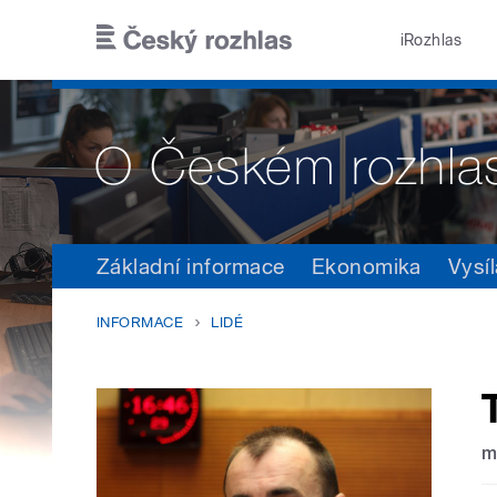
Přejít k hlavnímu obsahu
iRozhlas
Základní informace
Ekonomika
Vysíl
INFORMACE
LIDÉ
m