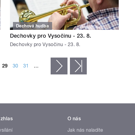
Dechová hudba
Dechovky pro Vysočinu - 23. 8.
Dechovky pro Vysočinu - 23. 8.
29
30
31
…
následující ›
poslední »
zhlas
O nás
ysílání
Jak nás naladíte