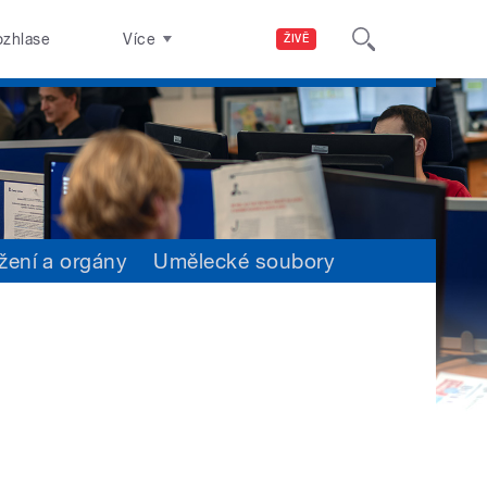
ozhlase
Více
ŽIVĚ
žení a orgány
Umělecké soubory