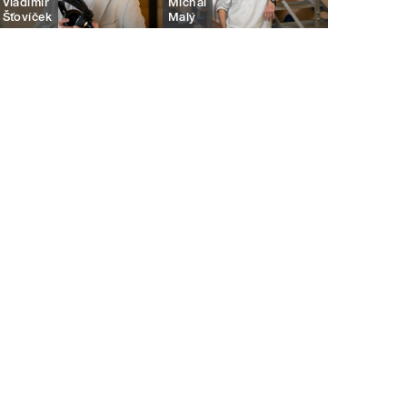
Vladimír
Michal
Šťovíček
Malý