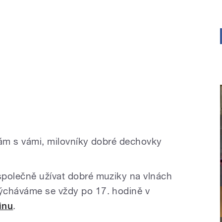
vám s vámi, milovníky dobré dechovky
společně užívat dobré muziky na vlnách
ýcháváme se vždy po 17. hodině v
inu
.