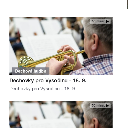
56 minut
Dechová hudba
Dechovky pro Vysočinu - 18. 9.
Dechovky pro Vysočinu - 18. 9.
56 minut