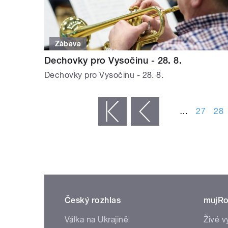
Zábava
Dechovky pro Vysočinu - 28. 8.
Dechovky pro Vysočinu - 28. 8.
STRÁNKY
…
27
28
« první
‹ předchozí
Český rozhlas
mujRo
Válka na Ukrajině
Živé v