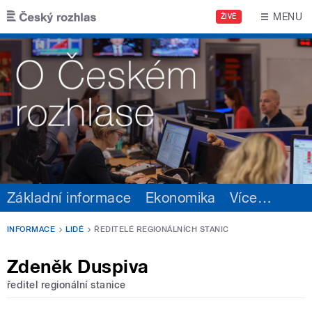
Přejít k hlavnímu obsahu
MENU
ŽIVĚ
Základní informace
Ekonomika
Více
…
INFORMACE
LIDÉ
ŘEDITELÉ REGIONÁLNÍCH STANIC
Zdeněk Duspiva
ředitel regionální stanice