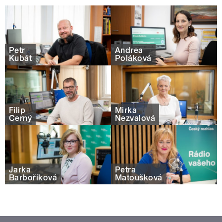
Petr
Andrea
Kubát
Poláková
Filip
Mirka
Černý
Nezvalová
Jarka
Petra
Barboříková
Matoušková