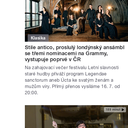
Klasika
Stile antico, proslulý londýnský ansámbl
se třemi nominacemi na Grammy,
vystupuje poprvé v ČR
Na zahajovací večer festivalu Letní slavnosti
staré hudby přiváží program Legendae
sanctorum aneb Úcta ke svatým ženám a
mužům víry. Přímý přenos vysíláme 16. 7. od
20:00.
189 minut