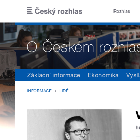
Přejít k hlavnímu obsahu
iRozhlas
Základní informace
Ekonomika
Vysíl
INFORMACE
LIDÉ
h