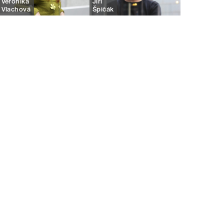
Veronika
Jiří
Vlachová
Špičák