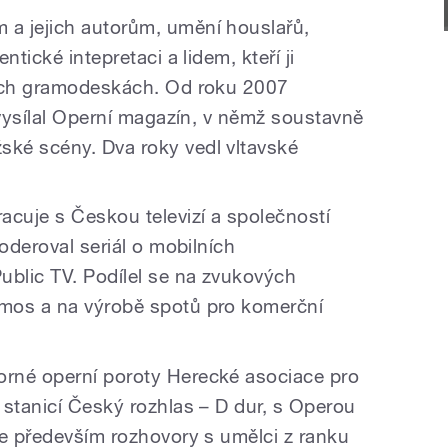
a jejich autorům, umění houslařů,
ntické intepretaci a lidem, kteří ji
rých gramodeskách. Od roku 2007
 vysílal Operní magazín, v němž soustavně
ké scény. Dva roky vedl vltavské
acuje s Českou televizí a společností
moderoval seriál o mobilních
blic TV. Podílel se na zvukových
mos a na výrobě spotů pro komerční
rné operní poroty Herecké asociace pro
 stanicí Český rozhlas – D dur, s Operou
je především rozhovory s umělci z ranku