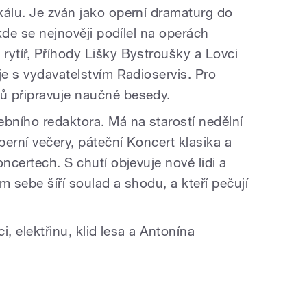
kálu. Je zván jako operní dramaturg do
 kde se nejnověji podílel na operách
rytíř, Příhody Lišky Bystroušky a Lovci
je s vydavatelstvím Radioservis. Pro
ů připravuje naučné besedy.
ebního redaktora. Má na starostí nedělní
erní večery, páteční Koncert klasika a
oncertech. S chutí objevuje nové lidi a
lem sebe šíří soulad a shodu, a kteří pečují
i, elektřinu, klid lesa a Antonína