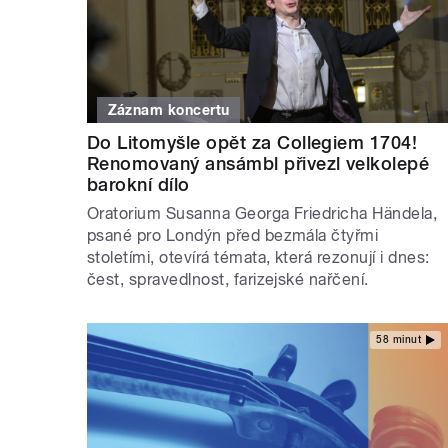
Záznam koncertu
Do Litomyšle opět za Collegiem 1704!
Renomovaný ansámbl přivezl velkolepé
barokní dílo
Oratorium Susanna Georga Friedricha Händela,
psané pro Londýn před bezmála čtyřmi
stoletími, otevírá témata, která rezonují i dnes:
čest, spravedlnost, farizejské nařčení.
58 minut