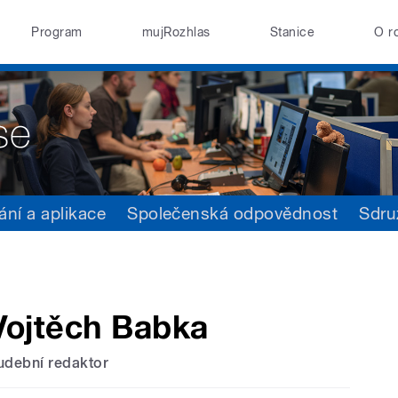
Program
mujRozhlas
Stanice
O r
ání a aplikace
Společenská odpovědnost
Sdru
Vojtěch Babka
udební redaktor