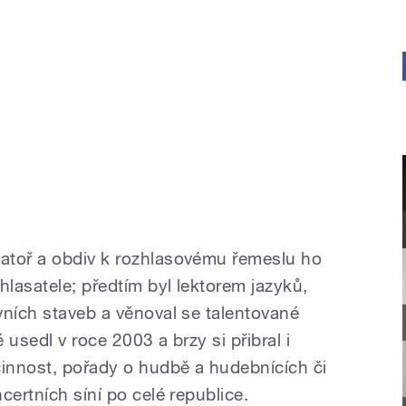
atoř a obdiv k rozhlasovému řemeslu ho
hlasatele; předtím byl lektorem jazyků,
vních staveb a věnoval se talentované
usedl v roce 2003 a brzy si přibral i
innost, pořady o hudbě a hudebnících či
certních síní po celé republice.