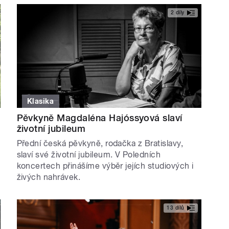
2 díly
Klasika
Pěvkyně Magdaléna Hajóssyová slaví
životní jubileum
Přední česká pěvkyně, rodačka z Bratislavy,
slaví své životní jubileum. V Poledních
koncertech přinášíme výběr jejích studiových i
živých nahrávek.
13 dílů