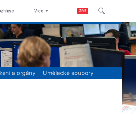
ozhlase
Více
ŽIVĚ
žení a orgány
Umělecké soubory