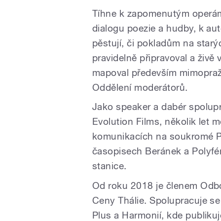
Tíhne k zapomenutým operám 
dialogu poezie a hudby, k aute
pěstují, či pokladům na sta
pravidelně připravoval a živě
mapoval především mimopražs
Oddělení moderátorů.
Jako speaker a dabér spolupr
Evolution Films, několik let 
komunikacích na soukromé Pu
časopisech Beránek a Polyfé
stanice.
Od roku 2018 je členem Odbo
Ceny Thálie. Spolupracuje se
Plus a Harmonií, kde publiku