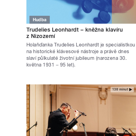
Hudba
Trudelies Leonhardt − kněžna klavíru
z Nizozemí
Holaňďanka Trudelies Leonhardt je specialistkou
na historické klávesové nástroje a právě dnes
slaví půlkulaté životní jubileum (narozena 30.
května 1931 − 95 let).
138 minut