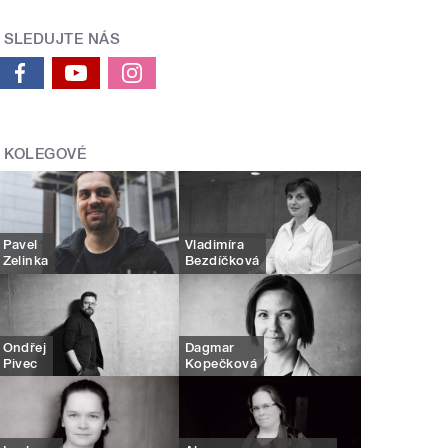
SLEDUJTE NÁS
KOLEGOVÉ
Pavel
Vladimíra
Zelinka
Bezdíčková
Ondřej
Dagmar
Pivec
Kopečková