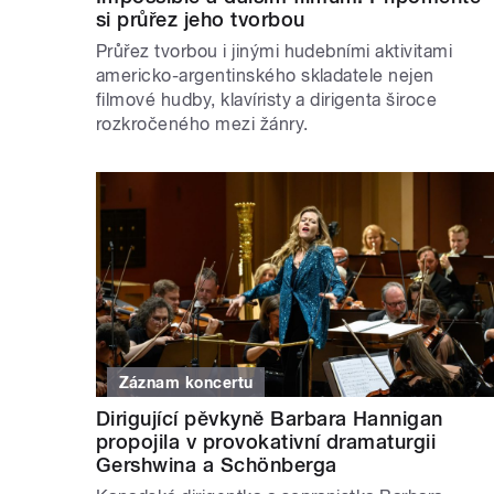
si průřez jeho tvorbou
Průřez tvorbou i jinými hudebními aktivitami
americko-argentinského skladatele nejen
filmové hudby, klavíristy a dirigenta široce
rozkročeného mezi žánry.
Záznam koncertu
Dirigující pěvkyně Barbara Hannigan
propojila v provokativní dramaturgii
Gershwina a Schönberga