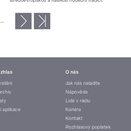
středoevropskou a italskou hudební tradici.
…
následující ›
poslední »
zhlas
O nás
ysílání
Jak nás naladíte
rchiv
Nápověda
sty
Lidé v rádiu
í aplikace
Kariéra
Kontakt
Rozhlasový poplatek