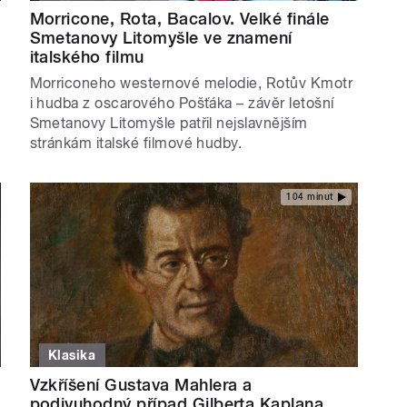
Morricone, Rota, Bacalov. Velké finále
Smetanovy Litomyšle ve znamení
italského filmu
Morriconeho westernové melodie, Rotův Kmotr
i hudba z oscarového Pošťáka – závěr letošní
Smetanovy Litomyšle patřil nejslavnějším
stránkám italské filmové hudby.
104 minut
Klasika
Vzkříšení Gustava Mahlera a
podivuhodný případ Gilberta Kaplana