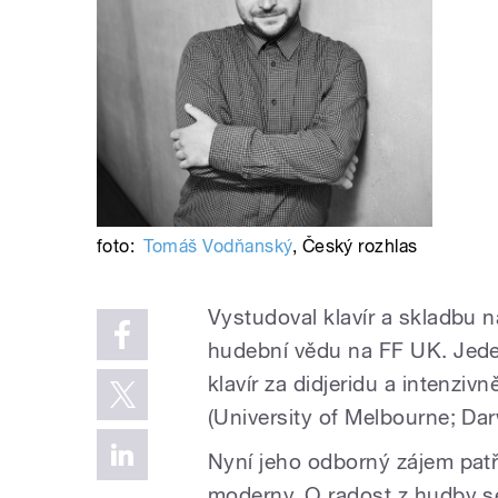
foto:
Tomáš Vodňanský
,
Český rozhlas
Vystudoval klavír a skladbu 
hudební vědu na FF UK. Jeden 
klavír za didjeridu a intenz
(University of Melbourne; D
Nyní jeho odborný zájem pat
moderny. O radost z hudby se 