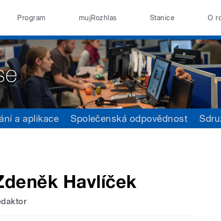
Program
mujRozhlas
Stanice
O r
ání a aplikace
Společenská odpovědnost
Sdru
Zdeněk Havlíček
edaktor