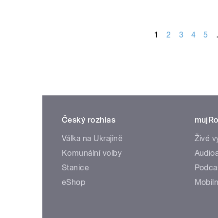
STRÁNKY
1
2
3
4
5
Český rozhlas
mujRo
Válka na Ukrajině
Živé v
Komunální volby
Audioa
Stanice
Podca
eShop
Mobiln