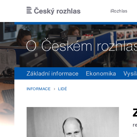
Přejít k hlavnímu obsahu
iRozhlas
Základní informace
Ekonomika
Vysíl
INFORMACE
LIDÉ
r