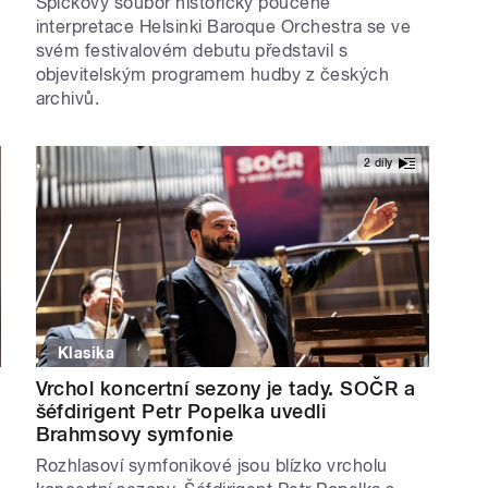
Špičkový soubor historicky poučené
interpretace Helsinki Baroque Orchestra se ve
svém festivalovém debutu představil s
objevitelským programem hudby z českých
archivů.
2 díly
Klasika
Vrchol koncertní sezony je tady. SOČR a
šéfdirigent Petr Popelka uvedli
Brahmsovy symfonie
Rozhlasoví symfonikové jsou blízko vrcholu