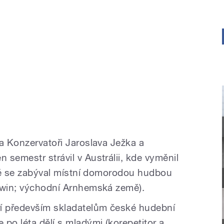
na Konzervatoři Jaroslava Ježka a
semestr strávil v Austrálii, kde vyměnil
ivně se zabýval místní domorodou hudbou
arwin; východní Arnhemská země).
ří především skladatelům české hudební
po léta dělí s mladými (korepetitor a