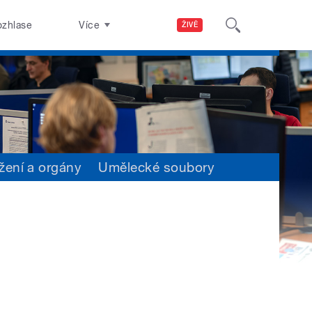
ozhlase
Více
ŽIVĚ
žení a orgány
Umělecké soubory