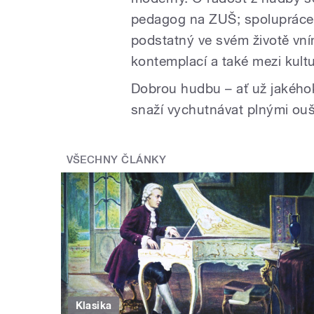
pedagog na ZUŠ; spolupráce 
podstatný ve svém životě vn
kontemplací a také mezi kult
Dobrou hudbu – ať už jakéhok
snaží vychutnávat plnými ouš
VŠECHNY ČLÁNKY
Klasika