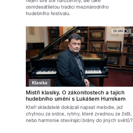
nejen své sté narozeniny, ale také
osmdesátiletou tradici mezinárodního
hudebního festivalu.
14 dílů
Klasika
Mistři klasiky. O zákonitostech a tajích
hudebního umění s Lukášem Hurníkem
Kteří skladatelé dokázali napsat melodie, jež
chytnou za srdce, rytmy, které zvednou ze židlí,
nebo harmonie otevírající brány do jiných světů?