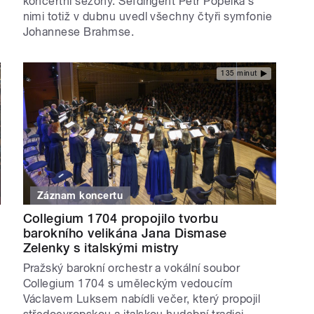
koncertní sezony. Šéfdirigent Petr Popelka s
nimi totiž v dubnu uvedl všechny čtyři symfonie
Johannese Brahmse.
135 minut
Záznam koncertu
Collegium 1704 propojilo tvorbu
barokního velikána Jana Dismase
Zelenky s italskými mistry
Pražský barokní orchestr a vokální soubor
Collegium 1704 s uměleckým vedoucím
Václavem Luksem nabídli večer, který propojil