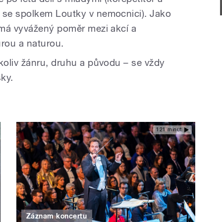
se spolkem Loutky v nemocnici). Jako
ímá vyvážený poměr mezi akcí a
urou a naturou.
oliv žánru, druhu a původu – se vždy
ky.
121 minut
Záznam koncertu