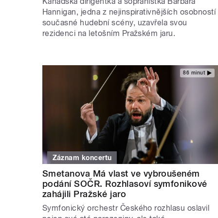
Kanadská dirigentka a sopranistka Barbara
Hannigan, jedna z nejinspirativnějších osobností
současné hudební scény, uzavřela svou
rezidenci na letošním Pražském jaru.
86 minut
Záznam koncertu
Smetanova Má vlast ve vybroušeném
podání SOČR. Rozhlasoví symfonikové
zahájili Pražské jaro
Symfonický orchestr Českého rozhlasu oslavil