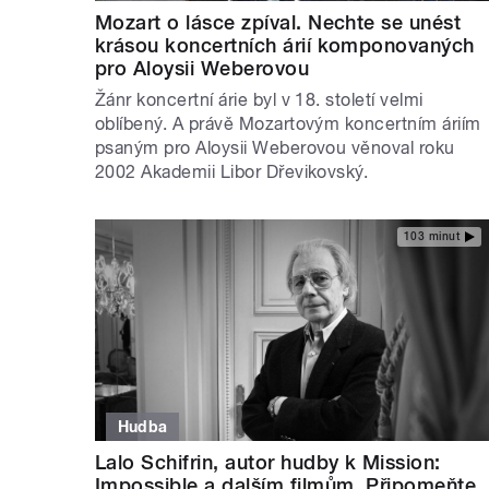
Mozart o lásce zpíval. Nechte se unést
krásou koncertních árií komponovaných
pro Aloysii Weberovou
Žánr koncertní árie byl v 18. století velmi
oblíbený. A právě Mozartovým koncertním áriím
psaným pro Aloysii Weberovou věnoval roku
2002 Akademii Libor Dřevikovský.
103 minut
Hudba
Lalo Schifrin, autor hudby k Mission:
Impossible a dalším filmům. Připomeňte