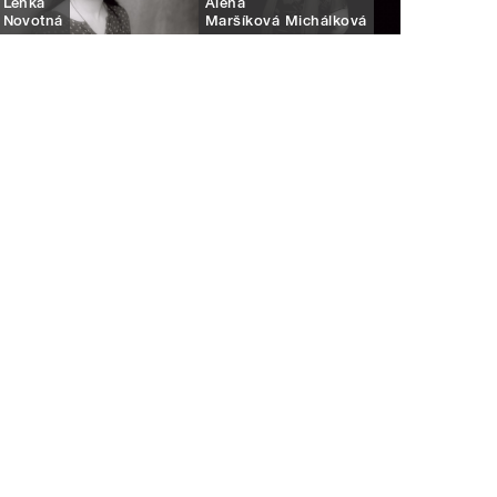
Lenka
Alena
Novotná
Maršíková Michálková