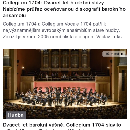
Collegium 1704: Dvacet let hudební slávy.
Nabízíme průřez oceňovanou diskografií barokního
ansámblu
Collegium 1704 a Collegium Vocale 1704 patří k
nejvýznamnějším evropským ansámblům staré hudby.
Založil je v roce 2005 cembalista a dirigent Václav Luks.
103 minut
Hudba
Dvacet let barokní vášně. Collegium 1704 slavilo