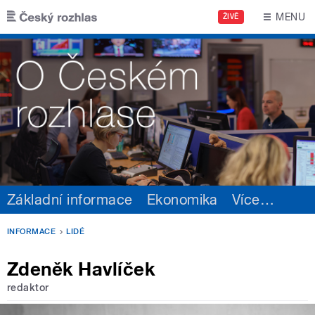
Přejít k hlavnímu obsahu
MENU
ŽIVĚ
Základní informace
Ekonomika
Více
…
INFORMACE
LIDÉ
Zdeněk Havlíček
redaktor