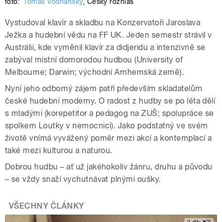
foto:
Tomáš Vodňanský
,
Český rozhlas
Vystudoval klavír a skladbu na Konzervatoři Jaroslava
Ježka a hudební vědu na FF UK. Jeden semestr strávil v
Austrálii, kde vyměnil klavír za didjeridu a intenzivně se
zabýval místní domorodou hudbou (University of
Melbourne; Darwin; východní Arnhemská země).
Nyní jeho odborný zájem patří především skladatelům
české hudební moderny. O radost z hudby se po léta dělí
s mladými (korepetitor a pedagog na ZUŠ; spolupráce se
spolkem Loutky v nemocnici). Jako podstatný ve svém
životě vnímá vyvážený poměr mezi akcí a kontemplací a
také mezi kulturou a naturou.
Dobrou hudbu – ať už jakéhokoliv žánru, druhu a původu
– se vždy snaží vychutnávat plnými oušky.
VŠECHNY ČLÁNKY