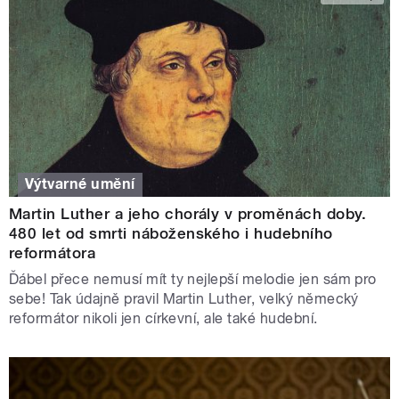
Výtvarné umění
Martin Luther a jeho chorály v proměnách doby.
480 let od smrti náboženského i hudebního
reformátora
Ďábel přece nemusí mít ty nejlepší melodie jen sám pro
sebe! Tak údajně pravil Martin Luther, velký německý
reformátor nikoli jen církevní, ale také hudební.