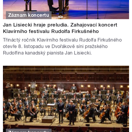
Záznam koncertu
Jan Lisiecki hraje preludia. Zahajovací koncert
Klavírního festivalu Rudolfa Firkušného
Třináctý ročník Klavírního festivalu Rudolfa Firkušného
otevře 8. listopadu ve Dvořákově síni pražského
Rudolfina kanadský pianista Jan Lisiecki.