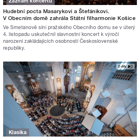
Záznam koncertu
Hudební pocta Masarykovi a Štefánikovi.
V Obecním domě zahrála Státní filharmonie Košice
Ve Smetanově síni pražského Obecního domu se v úterý
4. listopadu uskutečnil slavnostní koncert k výročí
narození zakládajících osobností Československé
republiky.
2 díly
Klasika