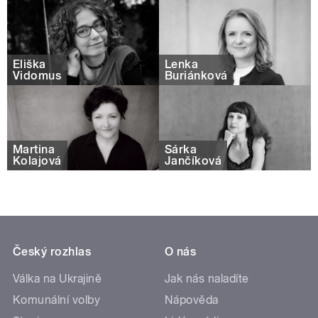
Eliška
Lenka
Vidomus
Buriánková
Martina
Šárka
Kolajová
Jančíková
Český rozhlas
O nás
Válka na Ukrajině
Jak nás naladíte
Komunální volby
Nápověda