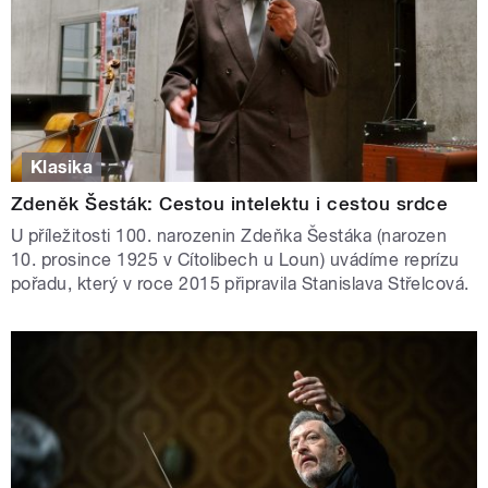
Klasika
Zdeněk Šesták: Cestou intelektu i cestou srdce
U příležitosti 100. narozenin Zdeňka Šestáka (narozen
10. prosince 1925 v Cítolibech u Loun) uvádíme reprízu
pořadu, který v roce 2015 připravila Stanislava Střelcová.