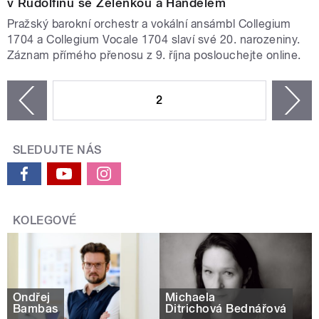
v Rudolfinu se Zelenkou a Händelem
Pražský barokní orchestr a vokální ansámbl Collegium
1704 a Collegium Vocale 1704 slaví své 20. narozeniny.
Záznam přímého přenosu z 9. října poslouchejte online.
STRÁNKY
2
n
zí
SLEDUJTE NÁS
KOLEGOVÉ
Ondřej
Michaela
Bambas
Ditrichová Bednářová