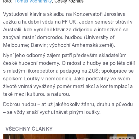
foto:
Tomáš Vodňanský
,
Český rozhlas
Vystudoval klavír a skladbu na Konzervatoři Jaroslava
Ježka a hudební vědu na FF UK. Jeden semestr strávil v
Austrálii, kde vyměnil klavír za didjeridu a intenzivně se
zabýval místní domorodou hudbou (University of
Melbourne; Darwin; východní Arnhemská země).
Nyní jeho odborný zájem patří především skladatelům
české hudební moderny. O radost z hudby se po léta dělí
s mladými (korepetitor a pedagog na ZUŠ; spolupráce se
spolkem Loutky v nemocnici). Jako podstatný ve svém
životě vnímá vyvážený poměr mezi akcí a kontemplací a
také mezi kulturou a naturou.
Dobrou hudbu – ať už jakéhokoliv žánru, druhu a původu
– se vždy snaží vychutnávat plnými oušky.
VŠECHNY ČLÁNKY