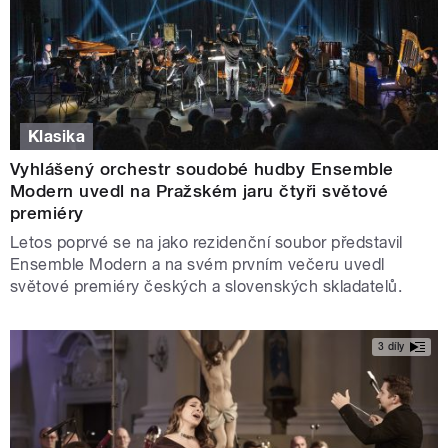
Klasika
Vyhlášený orchestr soudobé hudby Ensemble
Modern uvedl na Pražském jaru čtyři světové
premiéry
Letos poprvé se na jako rezidenční soubor představil
Ensemble Modern a na svém prvním večeru uvedl
světové premiéry českých a slovenských skladatelů.
3 díly