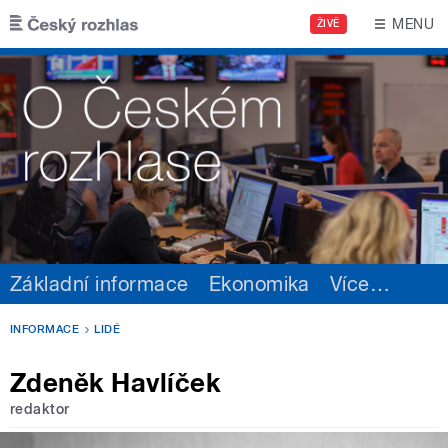
Přejít k hlavnímu obsahu
MENU
ŽIVĚ
Základní informace
Ekonomika
Více
…
INFORMACE
LIDÉ
Zdeněk Havlíček
redaktor