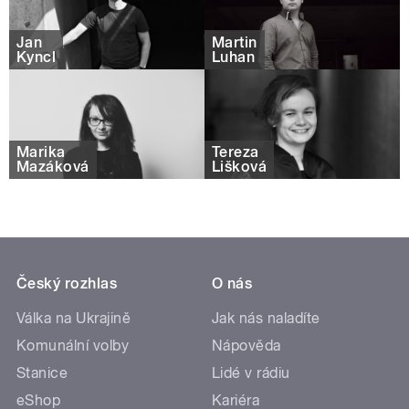
Jan
Martin
Kyncl
Luhan
Marika
Tereza
Mazáková
Lišková
Český rozhlas
O nás
Válka na Ukrajině
Jak nás naladíte
Komunální volby
Nápověda
Stanice
Lidé v rádiu
eShop
Kariéra