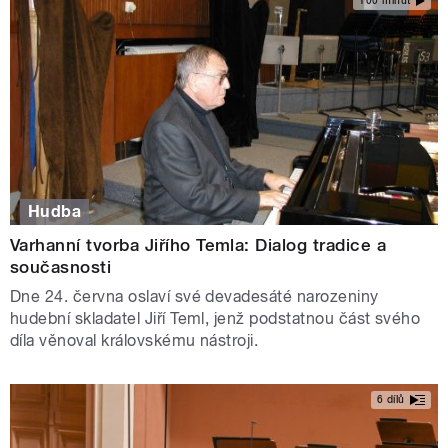
100 minut
Hudba
Varhanní tvorba Jiřího Temla: Dialog tradice a
současnosti
Dne 24. června oslaví své devadesáté narozeniny
hudební skladatel Jiří Teml, jenž podstatnou část svého
díla věnoval královskému nástroji.
6 dílů