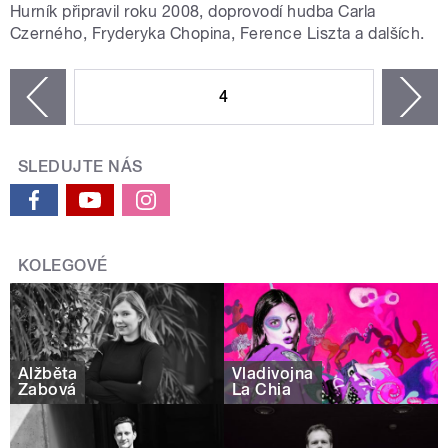
Hurník připravil roku 2008, doprovodí hudba Carla
Czerného, Fryderyka Chopina, Ference Liszta a dalších.
STRÁNKY
4
n
zí
SLEDUJTE NÁS
KOLEGOVÉ
Alžběta
Vladivojna
Žabová
La Chia