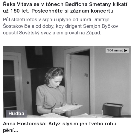
Řeka Vltava se v tónech Bedřicha Smetany klikatí
už 150 let. Poslechněte si záznam koncertu
Půl století letos v srpnu uplyne od úmrtí Dmitrije
Šostakoviče a od doby, kdy dirigent Semjon Byčkov
opustil Sovětský svaz a emigroval na Západ.
104 minut
Hudba
Anna Hostomská: Když slyším jen tvého rohu
pění...