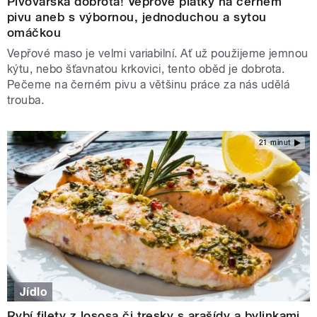
Pivovarská dobrota! Vepřové plátky na černém
pivu aneb s výbornou, jednoduchou a sytou
omáčkou
Vepřové maso je velmi variabilní. Ať už použijeme jemnou
kýtu, nebo šťavnatou krkovici, tento oběd je dobrota.
Pečeme na černém pivu a většinu práce za nás udělá
trouba.
21 minut
Jídlo
Rybí filety z lososa či tresky s arašídy a bylinkami.