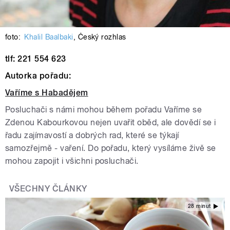
foto:
Khalil Baalbaki
,
Český rozhlas
tlf: 221 554 623
Autorka pořadu:
Vaříme s Habadějem
Posluchači s námi mohou během pořadu Vaříme se
Zdenou Kabourkovou nejen uvařit oběd, ale dovědí se i
řadu zajímavostí a dobrých rad, které se týkají
samozřejmě - vaření. Do pořadu, který vysíláme živě se
mohou zapojit i všichni posluchači.
VŠECHNY ČLÁNKY
28 minut