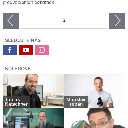
předvolebních debatách.
STRÁNKY
5
n
zí
SLEDUJTE NÁS
KOLEGOVÉ
Tomáš
Miroslav
Katschner
Hruban