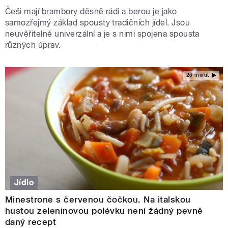
Češi mají brambory děsně rádi a berou je jako
samozřejmý základ spousty tradičních jídel. Jsou
neuvěřitelně univerzální a je s nimi spojena spousta
různých úprav.
26 minut
Jídlo
Minestrone s červenou čočkou. Na italskou
hustou zeleninovou polévku není žádný pevně
daný recept