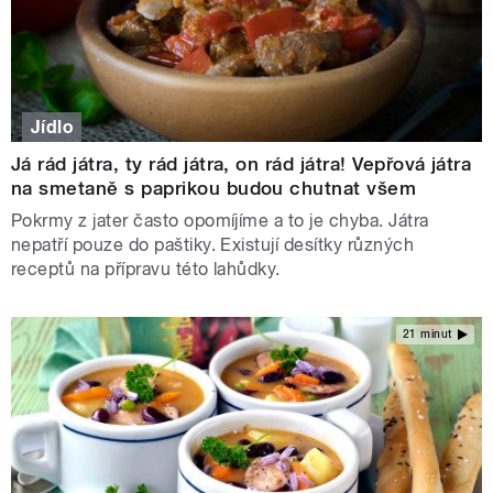
Jídlo
Já rád játra, ty rád játra, on rád játra! Vepřová játra
na smetaně s paprikou budou chutnat všem
Pokrmy z jater často opomíjíme a to je chyba. Játra
nepatří pouze do paštiky. Existují desítky různých
receptů na přípravu této lahůdky.
21 minut