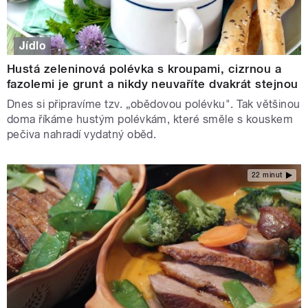
Jídlo
Hustá zeleninová polévka s kroupami, cizrnou a
fazolemi je grunt a nikdy neuvaříte dvakrát stejnou
Dnes si připravíme tzv. „obědovou polévku". Tak většinou
doma říkáme hustým polévkám, které směle s kouskem
pečiva nahradí vydatný oběd.
22 minut