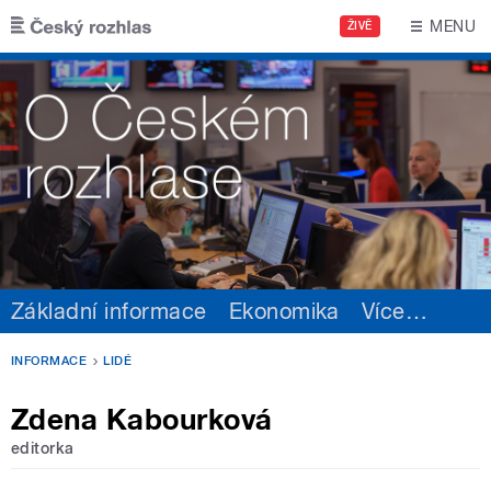
Přejít k hlavnímu obsahu
MENU
ŽIVĚ
Základní informace
Ekonomika
Více
…
INFORMACE
LIDÉ
Zdena Kabourková
editorka