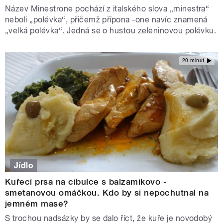
Název Minestrone pochází z italského slova „minestra“
neboli „polévka“, přičemž přípona -one navíc znamená
„velká polévka“. Jedná se o hustou zeleninovou polévku.
20 minut
Jídlo
Kuřecí prsa na cibulce s balzamikovo -
smetanovou omáčkou. Kdo by si nepochutnal na
jemném mase?
S trochou nadsázky by se dalo říct, že kuře je novodobý