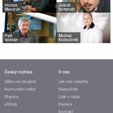
Honza
Jakub
Macoun
Schmidt
Petr
Michal
Voldán
Klokočník
Český rozhlas
O nás
Válka na Ukrajině
Jak nás naladíte
Komunální volby
Nápověda
Stanice
Lidé v rádiu
eShop
Kariéra
Kontakt