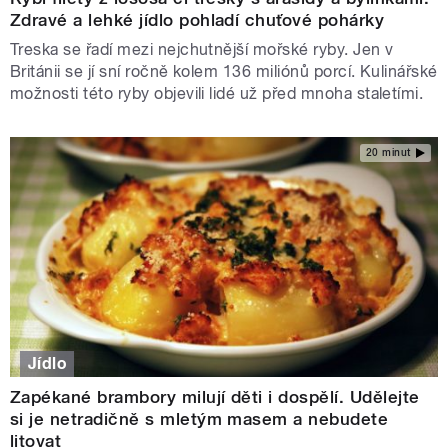
Zdravé a lehké jídlo pohladí chuťové pohárky
Treska se řadí mezi nejchutnější mořské ryby. Jen v
Británii se jí sní ročně kolem 136 miliónů porcí. Kulinářské
možnosti této ryby objevili lidé už před mnoha staletími.
20 minut
Jídlo
Zapékané brambory milují děti i dospělí. Udělejte
si je netradičně s mletým masem a nebudete
litovat