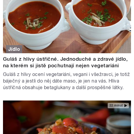
Jídlo
Guláš z hlívy ústřičné. Jednoduché a zdravé jídlo,
na kterém si jistě pochutnají nejen vegetariáni
Guláš z hlívy ocení vegetariáni, vegani i všežravci, je totiž
báječný a jestli do něj dáte maso, je jen na vás. Hlíva
ústřičná obsahuje betaglukany a další prospěšné látky.
22 minut