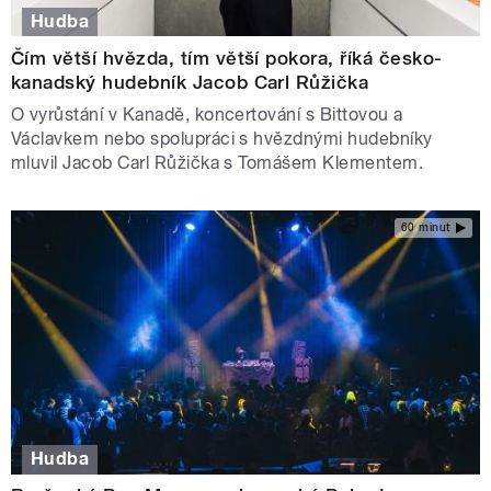
Hudba
Čím větší hvězda, tím větší pokora, říká česko-
kanadský hudebník Jacob Carl Růžička
O vyrůstání v Kanadě, koncertování s Bittovou a
Václavkem nebo spolupráci s hvězdnými hudebníky
mluvil Jacob Carl Růžička s Tomášem Klementem.
60 minut
Hudba