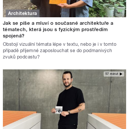
Architektura
Jak se píše a mluví o současné architektuře a
tématech, která jsou s fyzickým prostředím
spojená?
Obstojí vizuální témata lépe v textu, nebo je i v tomto
případě příjemné zaposlouchat se do podmanivých
zvuků podcastu?
57 minut