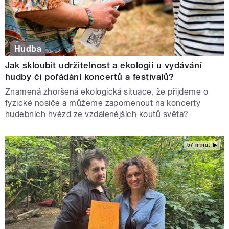
Hudba
Jak skloubit udržitelnost a ekologii u vydávání
hudby či pořádání koncertů a festivalů?
Znamená zhoršená ekologická situace, že přijdeme o
fyzické nosiče a můžeme zapomenout na koncerty
hudebních hvězd ze vzdálenějších koutů světa?
57 minut