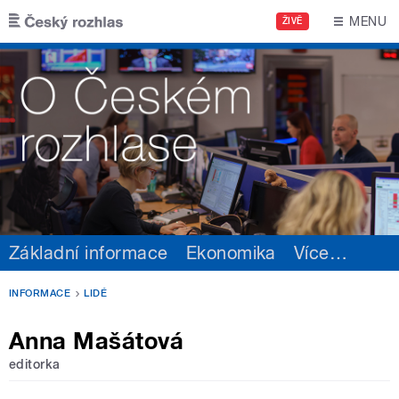
Přejít k hlavnímu obsahu
MENU
ŽIVĚ
Základní informace
Ekonomika
Více
…
INFORMACE
LIDÉ
Anna Mašátová
editorka