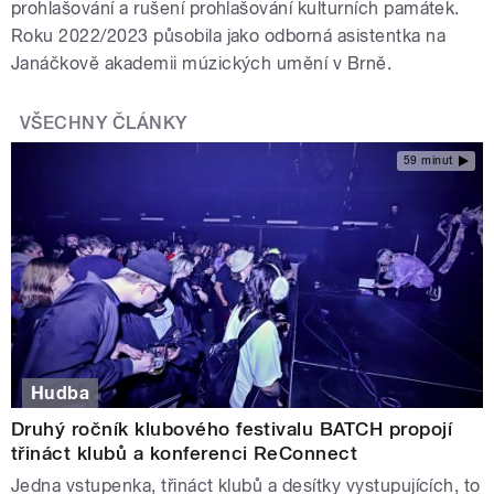
prohlašování a rušení prohlašování kulturních památek.
Roku 2022/2023 působila jako odborná asistentka na
Janáčkově akademii múzických umění v Brně.
VŠECHNY ČLÁNKY
59 minut
Hudba
Druhý ročník klubového festivalu BATCH propojí
třináct klubů a konferenci ReConnect
Jedna vstupenka, třináct klubů a desítky vystupujících, to