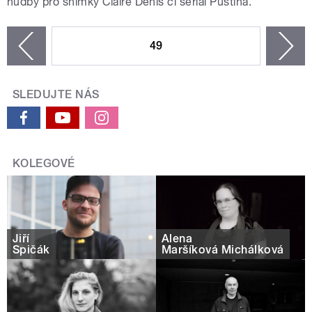
hudby pro snímky Claire Denis či seriál Pustina.
STRÁNKY
49
n
zí
SLEDUJTE NÁS
KOLEGOVÉ
Jiří
Alena
Špičák
Maršíková Michálková