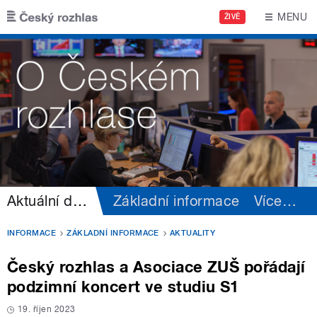
Přejít k hlavnímu obsahu
MENU
ŽIVĚ
Aktuální dění
Základní informace
Více
…
INFORMACE
ZÁKLADNÍ INFORMACE
AKTUALITY
Český rozhlas a Asociace ZUŠ pořádají
podzimní koncert ve studiu S1
19. říjen 2023