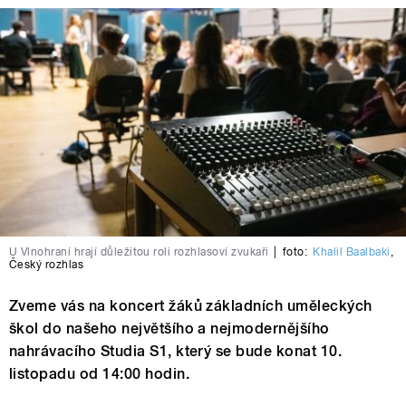
U Vlnohraní hrají důležitou roli rozhlasoví zvukaři
|
foto:
Khalil Baalbaki
,
Český rozhlas
Zveme vás na koncert žáků základních uměleckých
škol do našeho největšího a nejmodernějšího
nahrávacího Studia S1, který se bude konat 10.
listopadu od 14:00 hodin.