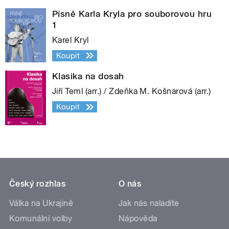
Písně Karla Kryla pro souborovou hru
1
Karel Kryl
Koupit
Klasika na dosah
Jiří Teml (arr.) / Zdeňka M. Košnarová (arr.)
Koupit
Český rozhlas
O nás
Válka na Ukrajině
Jak nás naladíte
Komunální volby
Nápověda